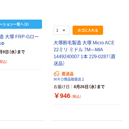
アスクル クリア
ーホルダー A4
スタンダード
￥126~
ーション一覧へ（3）
（税込）
カゴに入れる
 大塚 FRP-Gロー
本気プライス
大塚刷毛製造 大塚 Micro ACE
4Φ
ティッシュペー
22ミリ ミドル 7M―MIA
月9日（水）まで
パー ボックス
1449240007 1本 229-0287（直
150組 5箱入 ア
税込）
送品）
スクル スマート
￥328~
（税込）
コンパクト ビ
直送品
ビッド PEFC認
ＭＲＯ商品取扱店２
証
本気プライス
お届け日
8月26日（水）まで
ペーパータオル
￥946
（税込）
中判 再生紙
100％ 200枚
FSC認証 シング
￥149~
（税込）
ル 大王製紙共同
企画 オリジナル