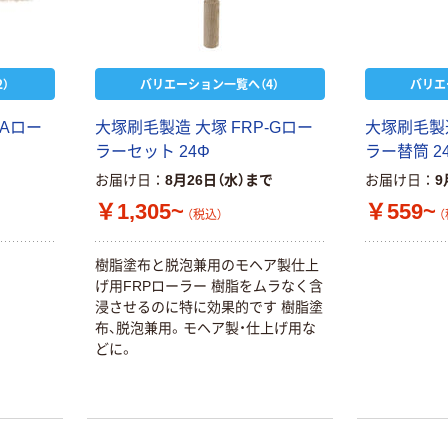
オリジナル
ティッシュペー
スズラン 酒精綿
パー ボックス
G バルクタイプ
モカ 200組 5個
指定医薬部外品
アスクル オリジ
￥428~
）
バリエーション一覧へ（4）
バリエ
（税込）
ナルティッシュ
￥140~
（税込）
PEFC認証
-Aロー
大塚刷毛製造 大塚 FRP-Gロー
大塚刷毛製造
オリジナル
ラーセット 24Φ
ラー替筒 2
人気商品
【アスクル限定】
お届け日
8月26日（水）まで
お届け日
9
サントリー 天然
ファーストレイ
水 ミネラルウォ
￥1,305~
￥559~
ト ニトリルグ
（税込）
（
ーター ペットボ
ローブ ブル
￥698~
（税込）
トル
ー 粉なし（パ
￥686~
（税込）
樹脂塗布と脱泡兼用のモヘア製仕上
ウダーフリー）
げ用FRPローラー 樹脂をムラなく含
オリジナル
浸させるのに特に効果的です 樹脂塗
本気プライス
アスクル 検査用
布、脱泡兼用。モヘア製・仕上げ用な
ファーストレイ
ディスポパンツ
どに。
ト ホワイト紙コ
￥96~
（税込）
ップ
￥374~
（税込）