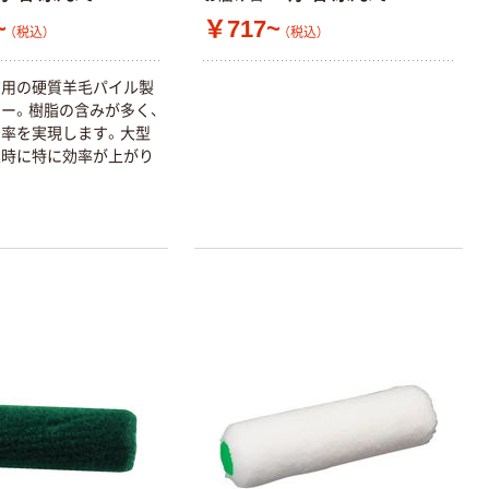
~
￥717~
（税込）
（税込）
布用の硬質羊毛パイル製
ーラー。樹脂の含みが多く、
率を実現します。大型
本気プライス
オリジナル
業時に特に効率が上がり
アスクル トイ
コピー用紙 ア
レのおそうじシ
スクル マルチ
ート 大王製紙
ペーパー スーパ
共同企画 トイ
ーホワイト+
￥330~
￥149~
（税込）
（税込）
レクリーナー
トイレシート
オリジナル
本気プライス
オリジナル
【ガムテープ】ア
アスクル プラス
スクル 現場のチ
チックグローブ
カラ 厚さ
粉なし（パウダ
0.22mm 布テー
ーフリー）
￥145~
￥398~
（税込）
（税込）
プ
本気プライス