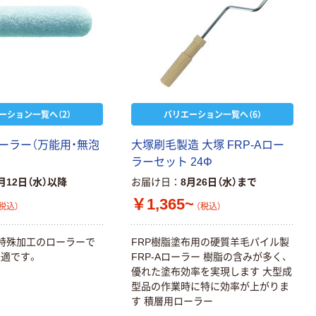
ーション一覧へ（2）
バリエーション一覧へ（6）
ーラー（万能用・無泡
大塚刷毛製造 大塚 FRP-Aロー
ラーセット 24Φ
月12日（水）以降
お届け日
8月26日（水）まで
￥1,365~
税込）
（税込）
特殊加工のローラーで
FRP樹脂塗布用の硬質羊毛パイル製
適です。
FRP-Aローラー 樹脂の含みが多く、
優れた塗布効率を実現します 大型成
型品の作業時に特に効率が上がりま
す 積層用ローラー