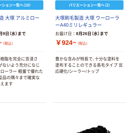
ーション一覧へ（10）
バリエーション一覧へ（2）
造 大塚 アルミロー
大塚刷毛製造 大塚 ウーローラ
ーA40ミリレギュラー
月9日（水）まで
お届け日
8月26日（水）まで
~
￥924~
（税込）
（税込）
に樹脂を完全に含浸さ
豊かな含みが特長で、十分な塗料を
がないよう充分になじ
塗布することのできる長毛タイプ 反
ローラー 軽量で優れた
応硬化/シーラー/トップ
型品の隅々まで確実な
行えます