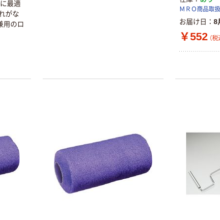
装に最適
ＭＲＯ商品取
れがな
お届け日
8
兼用のロ
￥552
（税