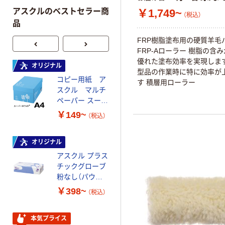
￥1,749~
アスクルのベストセラー商
（税込）
品
FRP樹脂塗布用の硬質羊毛
FRP-Aローラー 樹脂の含み
優れた塗布効率を実現します
オリジナル
オリジナル
型品の作業時に特に効率が
コピー用紙 ア
コピー用紙 マ
す 積層用ローラー
スクル マルチ
ルチペーパー
ペーパー スーパ
スーパーエコノ
ーホワイト+
ミー+
￥149~
￥149~
（税込）
（税込）
オリジナル
本気プライス
アスクル プラス
トイレットペー
チックグローブ
パー ダブル60
粉なし（パウダ
ｍ 再生紙
ーフリー）
100% 6ロール
￥398~
￥460~
（税込）
（税込）
リサイクル100
芯あり FSC認
証
本気プライス
本気プライス