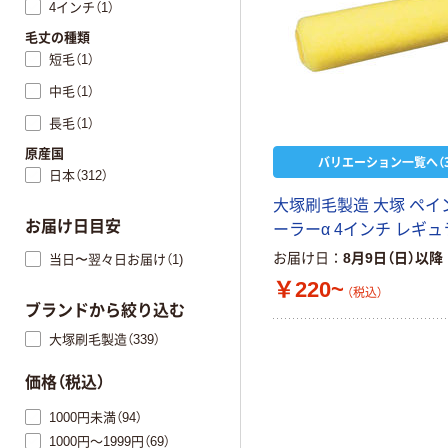
4インチ（1）
毛丈の種類
短毛（1）
中毛（1）
長毛（1）
原産国
バリエーション一覧へ（3
日本（312）
大塚刷毛製造 大塚 ペイ
お届け日目安
ーラーα 4インチ レギ
お届け日
8月9日（日）以降
当日〜翌々日お届け（1)
￥220~
（税込）
ブランドから絞り込む
大塚刷毛製造（339）
価格（税込）
1000円未満（94）
1000円～1999円（69）