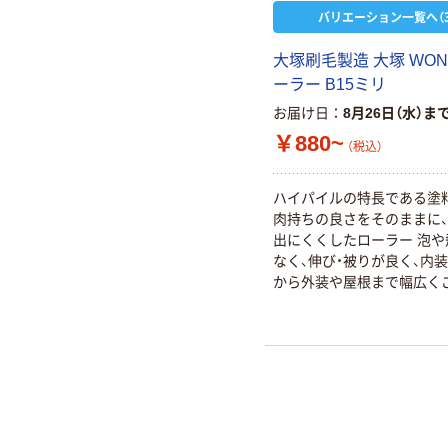
バリエーション一覧へ（3
大塚刷毛製造 大塚 WON
ーラー B15ミリ
お届け日
8月26日（水）ま
￥880~
（税込）
ハイパイルの特長である塗
肉持ちの良さをそのままに
出にくくしたローラー 泡や
なく、伸び・被りが良く、内
から外装や屋根まで幅広く
ただけます 反応硬化/EP/シ
トップ/NAD/合成樹脂/サビ
食/床