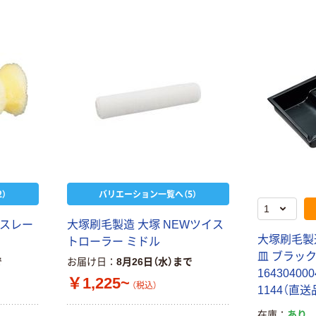
）
バリエーション一覧へ（5）
Wスレー
大塚刷毛製造 大塚 NEWツイス
大塚刷毛製造
トローラー ミドル
皿 ブラック
で
お届け日
8月26日（水）まで
164304000
￥1,225~
（税込）
1144（直送
在庫
あり