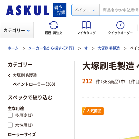
...
ペイン
カテゴリー
履歴・再注文
マイカタログ
クイックオーダー
ホーム
メーカー名から探す-【ア行】
オ
大塚刷毛製造
ペイ
大塚刷毛製造
カテゴリー
大塚刷毛製造
212
件（363商品）中
1件
ペイントローラー（363）
スペックで絞り込む
主な用途
人気商品
多用途（1）
水性用（1）
ローラーサイズ