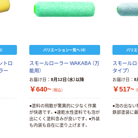
）
バリエーション一覧へ（4）
バリエ
ントロ
スモールローラー WAKABA （万
スモールロ
ュラー
能用）
タイプ）
お届け日
8月12日（水）以降
お届け日
8
￥640~
￥517~
（税込）
（
●塗料の飛散が驚異的に少なく作業
●泡の出ない
が快適です。●速乾水性塗料でも泡が
鉄部塗装に最
出にくく塗料含みが良いです。●外装
も内装も自在に塗り上げます。