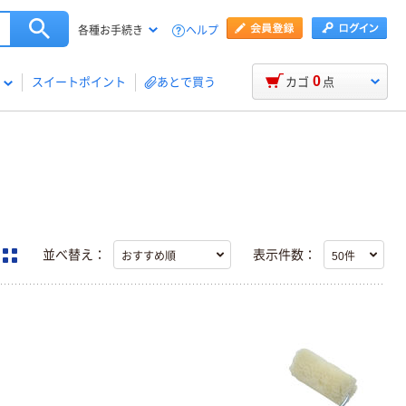
ヘルプ
各種お手続き
0
スイートポイント
あとで買う
カゴ
点
並べ替え：
表示件数：