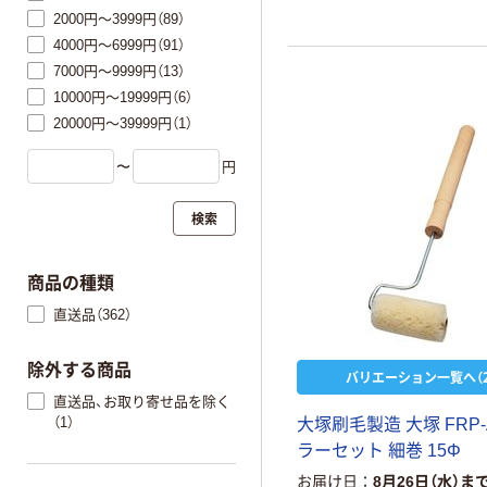
2000円～3999円（89）
4000円～6999円（91）
7000円～9999円（13）
10000円～19999円（6）
20000円～39999円（1）
〜
円
検索
商品の種類
直送品（362）
除外する商品
バリエーション一覧へ（2
直送品、お取り寄せ品を除く
（1）
大塚刷毛製造 大塚 FRP
ラーセット 細巻 15Φ
お届け日
8月26日（水）ま