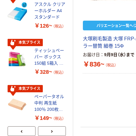
アスクル クリア
アスクル 耳にや
ーホルダー A4
さしい やわらか
スタンダード
いマスク
￥126~
￥458~
バリエーション一覧へ（2
（税込）
（税込）
大塚刷毛製造 大塚 FRP
本気プライス
本気プライス
ラー替筒 細巻 15Φ
ティッシュペー
トイレットペー
お届け日
9月9日（水）まで
パー ボックス
パー シングル
￥836~
150組 5箱入 ア
120ｍ 再生紙
（税込）
スクル スマート
100% 6ロール
￥328~
￥470~
（税込）
（税込）
コンパクト ビ
リサイクル100
ビッド PEFC認
芯あり FSC認
証
証
本気プライス
期間限定価格
ペーパータオル
アスクル プラ
中判 再生紙
スチックグロー
100％ 200枚
ブ 薄手 粉な
FSC認証 シング
し（パウダーフ
￥149~
￥298~
（税込）
（税込）
ル 大王製紙共同
リー）
企画 オリジナル