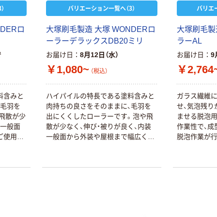
）
バリエーション一覧へ（3）
バリエ
DERロ
大塚刷毛製造 大塚 WONDERロ
大塚刷毛製
ーラーデラックスDB20ミリ
ラーAL
で
お届け日
8月12日（水）
お届け日
9
￥1,080~
￥2,764
（税込）
料含みと
ハイパイルの特長である塗料含みと
ガラス繊維
、毛羽を
肉持ちの良さをそのままに、毛羽を
せ、気泡残り
飛散が少
出にくくしたローラーです。泡や飛
ませる脱泡用
装一般面
散が少なく、伸び・被りが良く、内装
作業性で、成
ご使用い
一般面から外装や屋根まで幅広くご
脱泡作業が
ーラー/
使用いただけます。反応硬化/EP/シ
止め/重防
ーラー/トップ/NAD/合成樹脂/サビ止
め/重防食/床