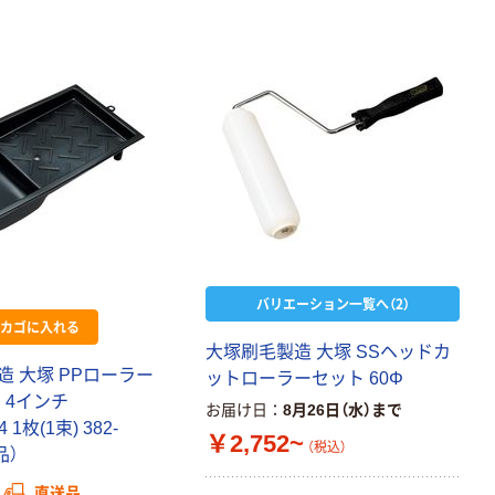
バリエーション一覧へ（2）
カゴに入れる
大塚刷毛製造 大塚 SSヘッドカ
 大塚 PPローラー
ットローラーセット 60Φ
 4インチ
お届け日
8月26日（水）まで
4 1枚(1束) 382-
￥2,752~
（税込）
品）
直送品