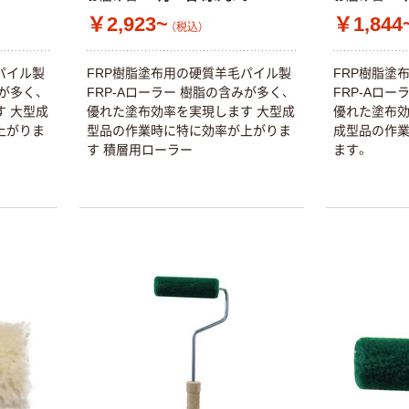
￥2,923~
￥1,844
（税込）
パイル製
FRP樹脂塗布用の硬質羊毛パイル製
FRP樹脂塗
が多く、
FRP-Aローラー 樹脂の含みが多く、
FRP-Aロ
 大型成
優れた塗布効率を実現します 大型成
優れた塗布効
本気プライス
オリジナル
上がりま
型品の作業時に特に効率が上がりま
成型品の作
蛍光オプテック
【アスクル限定】
す 積層用ローラー
ます。
ス1(アスクル限
ファーストレイ
定モデル) 蛍光
ト ニトリルグ
ペン ゼブラ
ローブ ホワイ
￥52~
￥698~
（税込）
（税込）
ト 粉なし（パ
ウダーフリー）
本気プライス
本気プライス
嬬恋銘水 ナチュ
ペーパータオル
ラルミネラルウ
小判・シングル
ォーター 500ml
再生紙 200枚
キャップシール
FSC認証紙 アス
￥1,037~
￥143~
（税込）
付き／2Lラベル
クルオリジナル
（税込）
レス 10本
本気プライス