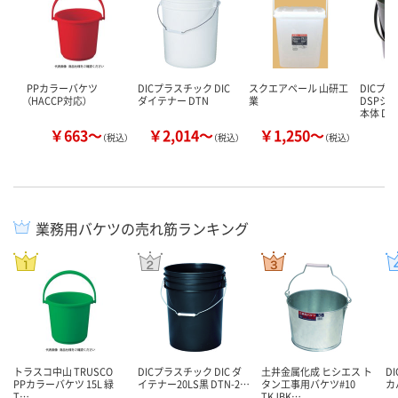
PPカラーバケツ
DICプラスチック DIC
スクエアペール 山研工
DICプラ
（HACCP対応）
ダイテナー DTN
業
DSPシ
本体 D…
￥663～
￥2,014～
￥1,250～
￥
（税込）
（税込）
（税込）
業務用バケツの売れ筋ランキング
トラスコ中山 TRUSCO
DICプラスチック DIC ダ
土井金属化成 ヒシエス ト
D
PPカラーバケツ 15L 緑
イテナー20LS黒 DTN-2…
タン工事用バケツ#10
カ
T…
TKJBK…