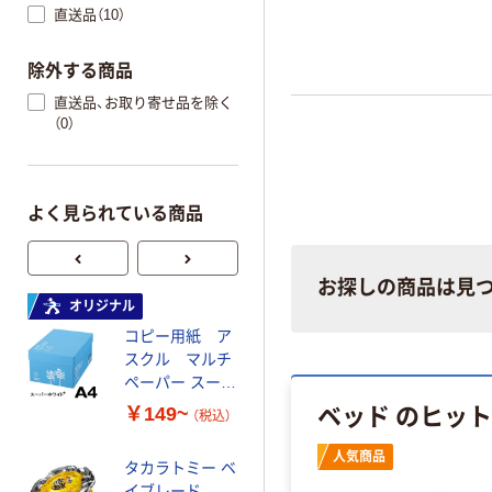
直送品（10）
除外する商品
直送品、お取り寄せ品を除く
（0）
よく見られている商品
お探しの商品は見
オリジナル
オリジナル
コピー用紙 ア
ゴミ袋 エコノミ
スクル マルチ
ータイプ 乳白半
ペーパー スーパ
透明 高密度タイ
ーホワイト+
プ 詰替用 バイ
ベッド のヒッ
￥149~
￥616~
（税込）
（税込）
オマス素材10％
配合
人気商品
タカラトミー ベ
オリジナル
イブレード