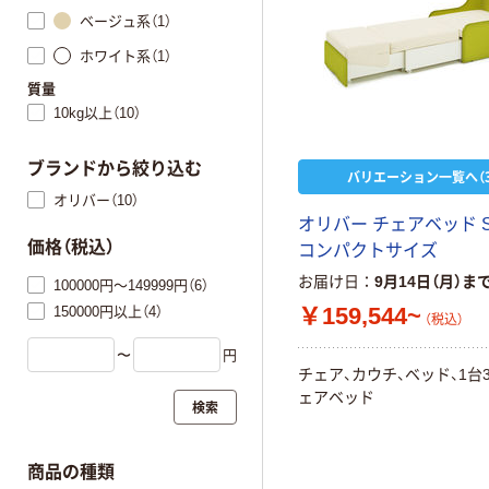
ベージュ系（1）
ホワイト系（1）
質量
10kg以上（10）
ブランドから絞り込む
バリエーション一覧へ（3
オリバー（10）
オリバー チェアベッド S
価格（税込）
コンパクトサイズ
お届け日
9月14日（月）ま
100000円～149999円（6）
￥159,544~
150000円以上（4）
（税込）
〜
円
チェア、カウチ、ベッド、1台
ェアベッド
検索
商品の種類