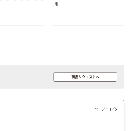
用
商品リクエストへ
本気プライス
本気プライス
アスクル はたら
キングジム テプ
く ふせん 付箋
ラ TEPRA
75×25mm
PRO【純正】テー
プ 白ラベル
ページ：
1
／
5
￥377~
￥914~
（税込）
（税込）
12mm幅 （黒文
字）
富士フイルム
富士フイルム チ
instax mini13
ェキ専用フィル