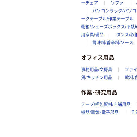
ーチェア
ソファ
パソコンラック/パソ
ークテーブル/作業テーブル
靴箱/シューズボックス/下駄
用家具/備品
タンス/収
調味料/香辛料/ソース
オフィス用品
事務用品/文房具
ファ
貨/キッチン用品
飲料/
作業・研究用品
テープ/梱包資材/店舗用品
機器/電気・電子部品
作