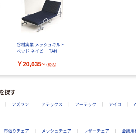
ペーパータオル
経口補水液 オー
中判 再生紙
エスワン（OS-1）
100％ 200枚
￥159~
（税込）
FSC認証 シング
￥149~
（税込）
ル 大王製紙共同
企画 オリジナル
谷村実業 メッシュキルト
ベッド ネイビー TAN
￥20,635~
（税込）
を探す
アズワン
アテックス
アーテック
アイコ
布張りチェア
メッシュチェア
レザーチェア
会議用