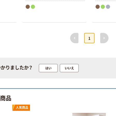
前へ
次へ
1
つかりましたか？
はい
いいえ
本気プライス
オリジナル
【ガムテープ】ア
アスクル 「現場
スクル 現場のチ
のチカラ」 養生
カラ 厚さ
テープ
0.22mm 布テー
ト商品
￥145~
￥358~
（税込）
（税込）
プ
人気商品
本気プライス
オリジナル