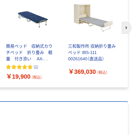
INS MINI 13
ム INSTAX MINI
WW2
￥12,100~
￥1,580~
（税込）
（税込）
次の
本気プライス
本気プライス
アスクル セロハ
トイレットペー
簡易ベッド 収納式カウ
三和製作所 収納折り畳み
万
ンテープ
パー シングル
チベッド 折り畳み 軽
ベッド IBS-111
ン
120ｍ 再生紙
￥216~
量 付き添い AX-
00261640（直送品）
イ
（税込）
100% 6ロール
￥470~
BG400N アテックス（直
送
（税込）
(
1
)
リサイクル100
￥369,030
￥
送品）
（税込）
￥19,900
芯あり FSC認
本気プライス
（税込）
証
アスクル トイ
レのおそうじシ
ート 大王製紙
共同企画 トイ
￥330~
（税込）
レクリーナー
トイレシート
オリジナル
本気プライス
アスクル フラッ