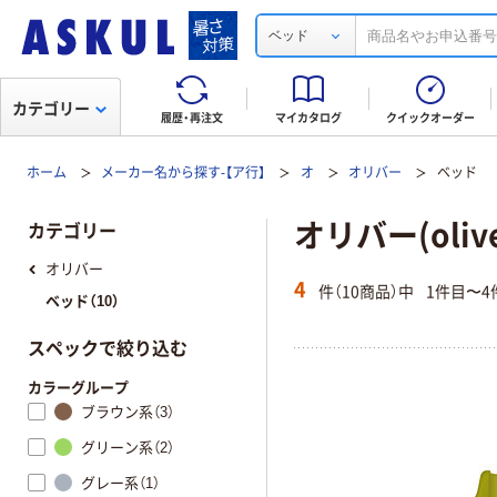
ベッド
カテゴリー
履歴・再注文
マイカタログ
クイックオーダー
ホーム
メーカー名から探す-【ア行】
オ
オリバー
ベッド
オリバー(oliv
カテゴリー
オリバー
4
件（10商品）中
1件目〜4
ベッド（10）
スペックで絞り込む
カラーグループ
ブラウン系（3）
グリーン系（2）
グレー系（1）