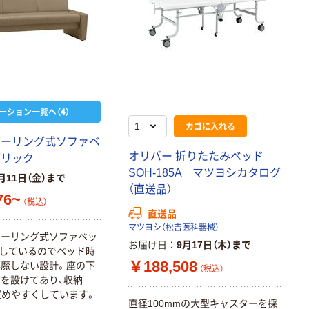
ーション一覧へ（4）
カゴに入れる
ローリング式ソファベ
オリバー 折りたたみベッド
ブリック
SOH-185A マツヨシカタログ
月11日（金）まで
（直送品）
76~
（税込）
直送品
マツヨシ（松吉医科器械）
ローリング式ソファベッ
お届け日
9月17日（木）まで
しているのでベッド時
￥188,508
魔しない設計。座の下
（税込）
を設けてあり、収納
収めやすくしています。
直径100mmの大型キャスターを採