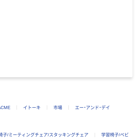
トファイル エコ
ノミータイプ
A4タテ(コクヨ
￥115~
（税込）
製造）
ACME
イトーキ
市場
エー・アンド・デイ
椅子/ミーティングチェア/スタッキングチェア
学習椅子/ベビ