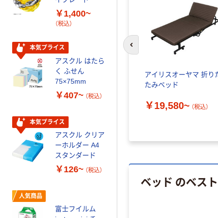
乾電池 単3
￥1,400~
形 アルカリ乾
（税込）
電池 北欧パッ
ケージ アスク
￥140~
（税込）
ルオリジナル
本気プライス
前のスライドへ
アスクル はたら
本気プライス
く ふせん
アイリスオーヤマ 折り
ティッシュペー
75×75mm
たみベッド
パー ボックス
￥407~
（税込）
150組 5箱入 ア
￥19,580~
（税込）
スクル スマート
￥328~
（税込）
コンパクト ビ
本気プライス
ビッド PEFC認
アスクル クリア
証
オリジナル
ーホルダー A4
コピー用紙 マ
スタンダード
ルチペーパー
￥126~
（税込）
スーパーエコノ
ベッド のベス
ミー+
￥149~
（税込）
人気商品
富士フイルム
本気プライス