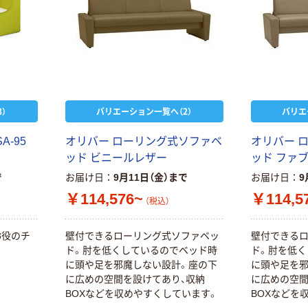
）
バリエーション一覧へ（2）
バリエ
A-95
オリバー ローリング式ソファベ
オリバー 
ッド ビニールレザー
ッド ファ
で
お届け日
9月11日（金）まで
お届け日
9
￥114,576~
￥114,5
（税込）
3役のチ
壁付できるローリング式ソファベッ
壁付できる
ド。肘を低くしているのでベッド時
ド。肘を低く
に頭や足を邪魔しない設計。座の下
に頭や足を邪
に広めの空間を設けてあり、収納
に広めの空間
BOXなどを収めやすくしています。
BOXなどを