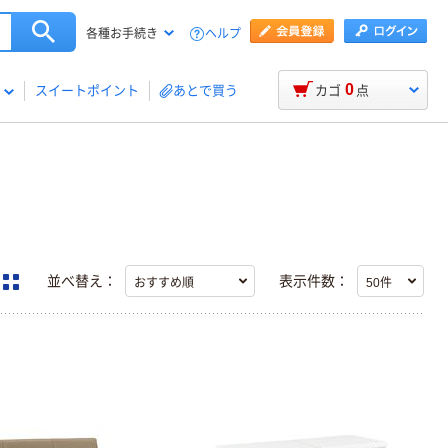
ヘルプ
各種お手続き
0
スイートポイント
あとで買う
カゴ
点
並べ替え：
表示件数：