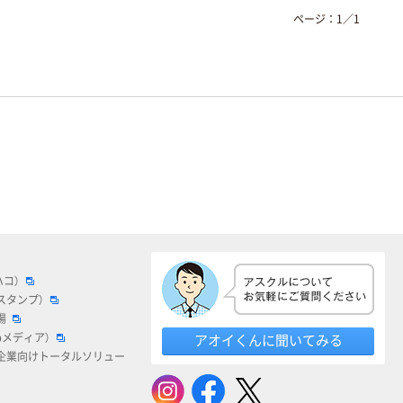
ページ：
1
／
1
ハコ）
スタンプ）
場
bメディア）
アオイくんに聞いてみる
企業向けトータルソリュー