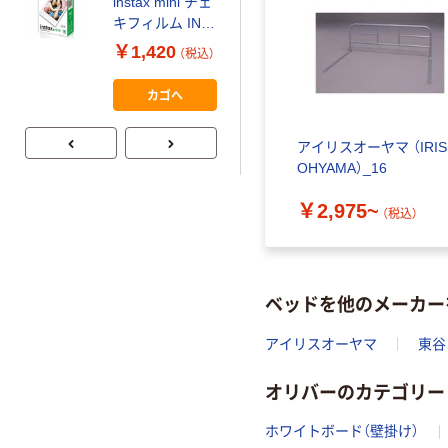
instax mini チェ
アスクル はたら
キフィルム INS
く ふせん
MINI JP1 1パッ
￥1,420
（税込）
50×15mm
ク（10枚入り）
￥386~
（税込）
カゴへ
アイリスオーヤマ （IRIS
OHYAMA）_16
￥2,975~
（税込）
ベッドを他のメーカー
アイリスオーヤマ
東谷
オリバーのカテゴリー
ホワイトボード（壁掛け）