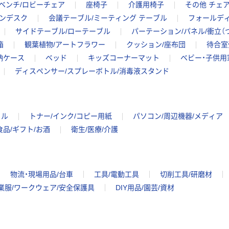
ベンチ/ロビーチェア
座椅子
介護用椅子
その他 チェア
コンデスク
会議テーブル/ミーティング テーブル
フォールディ
サイドテーブル/ローテーブル
パーテーション/パネル/衝立（
箱
観葉植物/アートフラワー
クッション/座布団
待合室
納ケース
ベッド
キッズコーナーマット
ベビー・子供用
ディスペンサー/スプレーボトル/消毒液スタンド
イル
トナー/インク/コピー用紙
パソコン/周辺機器/メディア
食品/ギフト/お酒
衛生/医療/介護
物流・現場用品/台車
工具/電動工具
切削工具/研磨材
業服/ワークウェア/安全保護具
DIY用品/園芸/資材