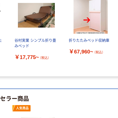
トイレットペー
サントリー 伊右
パー ダブル60
衛門 「お茶、どう
ｍ 再生紙
ぞ。」 緑茶
100% 6ロール
￥460~
￥528~
（税込）
（税込）
リサイクル100
芯あり FSC認
証
オリジナル
オリジナル
た
谷村実業 シンプル折り畳
折りたたみベッド収納庫
乾電池 単4
アスクル プラス
みベッド
形 アルカリ乾
チックグローブ
￥67,960~
（税込）
電池 北欧パッ
粉なし（パウダ
￥17,775~
（税込）
ケージ アスク
ーフリー）
￥140~
￥398~
（税込）
（税込）
ルオリジナル
オリジナル
本気プライス
アスクルオリジ
ニチバン セロテ
ナル ラミネー
ープ 大巻
トフィルム A4
￥124~
トセラー商品
（税込）
サイズ
￥458~
（税込）
100μ（ミクロン）
人気商品
本気プライス
本気プライス
大塚製薬工場