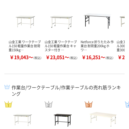
山金工業 ワークテーブ
山金工業 ワークテーブ
Netforce 折りたたみ 作
山金工業
ル150 軽量作業台 耐荷
ル150 軽量作業台 キャ
業台 耐荷重200kg ホ
ル300 
重150kg…
スター付き …
ワ…
重300k
￥19,043～
￥23,051～
￥16,251～
￥20
（税込）
（税込）
（税込）
作業台/ワークテーブル/作業テーブルの売れ筋ランキ
ング