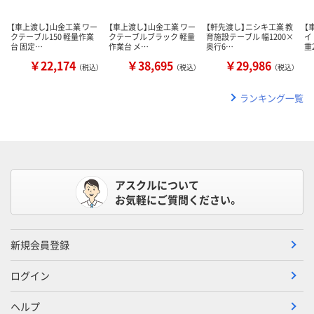
【車上渡し】山金工業 ワー
【車上渡し】山金工業 ワー
【軒先渡し】ニシキ工業 教
【
クテーブル150 軽量作業
クテーブルブラック 軽量
育施設テーブル 幅1200×
イ
台 固定…
作業台 メ…
奥行6…
重
￥22,174
￥38,695
￥29,986
（税込）
（税込）
（税込）
ランキング一覧
アスクルについて
お気軽にご質問ください。
新規会員登録
ログイン
ヘルプ