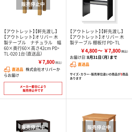
【アウトレット】【軒先渡し】
【アウトレット】【軒先渡し】
【アウトレット】オリバー 木
【アウトレット】オリバー 木
製テーブル ナチュラル 幅
製テーブル 棚板付 PD・TL
60×奥行60×高さ42cm PD・
￥4,800
￥7,800
TL-020 1台（直送品）
お届け日：
8月31日（月）まで
￥7,800
（税込）
直送品
直送品
株式会社オリバーか
サイズ・カラー・販売単位違いの商品が
5
商品
らお届け
あります
メーカー都合により
販売停止中です