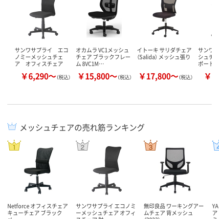
サンワサプライ エコ
オカムラ VC1メッシュ
イトーキ サリダチェア
サンワ
ノミーメッシュチェ
チェア ブラックフレー
（Salida） メッシュ張り
シュチェ
ア オフィスチェア
ム 8VC1M…
ポートタ
￥6,290～
￥15,800～
￥17,800～
￥8
（税込）
（税込）
（税込）
メッシュチェアの売れ筋ランキング
Netforce オフィスチェア
サンワサプライ エコノミ
無印良品 ワーキングアー
Y
キューチェア ブラック
ーメッシュチェア オフィ
ムチェア 背メッシュ
ア