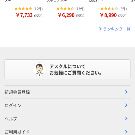
メ…
スチェア 肘…
（2023） …
ミ
(
12件
)
(
73件
)
(
3件
)
￥7,733
￥6,290
￥8,990
（税込）
（税込）
（税込）
ランキング一覧
アスクルについて
お気軽にご質問ください。
新規会員登録
ログイン
ヘルプ
ご利用ガイド