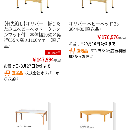
【軒先渡し】オリバー 折りた
オリバー ベビーベッド 23-
たみ式ベビーベッド ウレタ
2044-00（直送品）
ンマット付 本体幅1050×奥
￥176,976
（税込）
行655×高さ1100mm （直送
お届け日：
9月16日（水）まで
品）
直送品
マツヨシ（松吉医科器
30.0%off
械）からお届け
￥147,994
（税込）
お届け日：
8月27日（木）まで
直送品
株式会社オリバーか
らお届け