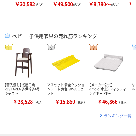
￥30,582
￥49,500
￥8,780～
￥1
（税込）
（税込）
（税込）
ベビー・子供用家具の売れ筋ランキング
【軒先渡し】桜屋工業
マスセット 安全クッショ
【メーカー公式】
ヤ
RESTAREA 子供椅子6号
ンシート 黄色 39580 1セ
omoio(水上） フィッティ
ル
キッズ…
ット
ングボードF…
￥28,528
￥15,860
￥46,866
（税込）
（税込）
（税込）
ランキング一覧