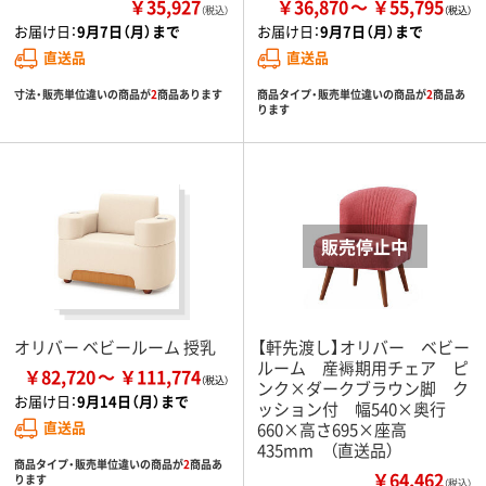
￥35,927
￥36,870
￥55,795
（税込）
お届け日：
9月7日（月）まで
お届け日：
9月7日（月）まで
直送品
直送品
寸法・販売単位違いの商品が
2
商品あります
商品タイプ・販売単位違いの商品が
2
商品あ
ります
オリバー ベビールーム 授乳
【軒先渡し】オリバー ベビー
ルーム 産褥期用チェア ピ
￥82,720
￥111,774
ンク×ダークブラウン脚 ク
お届け日：
9月14日（月）まで
ッション付 幅540×奥行
直送品
660×高さ695×座高
435mm （直送品）
商品タイプ・販売単位違いの商品が
2
商品あ
￥64,462
ります
（税込）