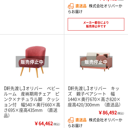
直送品
株式会社オリバーか
らお届け
メーカー都合により
販売停止中です
【軒先渡し】オリバー ベビー
【軒先渡し】オリバー キッ
ルーム 産褥期用チェア ピ
ズ 親子ペアシート 幅
ンク×ナチュラル脚 クッシ
1440×奥行670×高さ820×
ョン付 幅540×奥行660×高
座高420/300mm （直送品）
さ695×座高435mm （直送
￥86,492
（税込）
品）
直送品
株式会社オリバーか
￥64,462
（税込）
らお届け