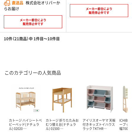
直送品
株式会社オリバーか
らお届け
メーカー都合により
販売停止中です
メーカー都合により
販売停止中です
10件（21商品）中 1件目～10件目
このカテゴリーの人気商品
カトージ ハイシートベ
カトージ 折りたたみお
アイリスオーヤマ 天板
ICHIB
ビーベッド(ナチュラ
むつ替え台(ナチュラ
付きキッズトイハウス
ーブック
ル) 02020 …
ル) 01500 …
ラック TKTHR…
幅700…