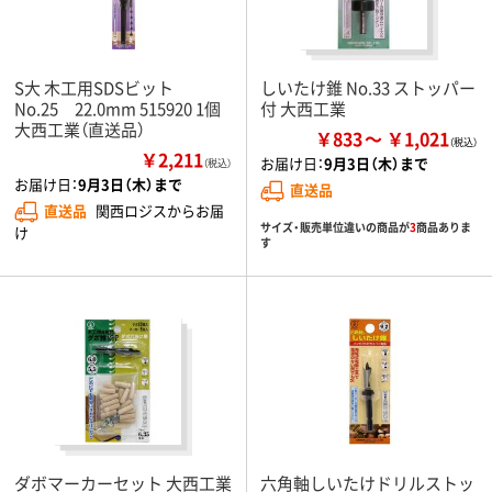
S大 木工用SDSビット
しいたけ錐 No.33 ストッパー
No.25 22.0mm 515920 1個
付 大西工業
大西工業（直送品）
￥833
￥1,021
￥2,211
お届け日：
9月3日（木）まで
（税込）
お届け日：
9月3日（木）まで
直送品
直送品
関西ロジスからお届
サイズ・販売単位違いの商品が
3
商品ありま
け
す
ダボマーカーセット 大西工業
六角軸しいたけドリルストッ