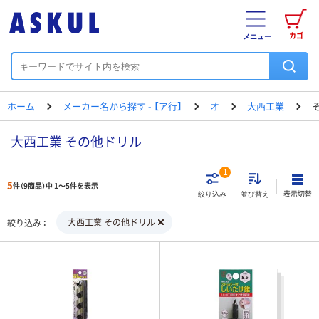
カゴ
メニュー
ホーム
メーカー名から探す - 【ア行】
オ
大西工業
大西工業 その他ドリル
1
5
件（9商品）中 1～5件を表示
表示切替
絞り込み
並び替え
大西工業 その他ドリル
絞り込み