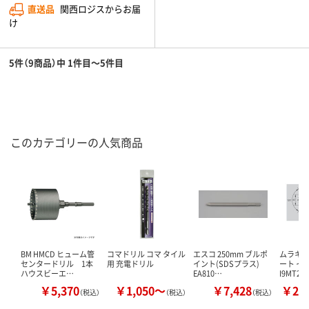
直送品
関西ロジスからお届
け
5件（9商品）中 1件目～5件目
このカテゴリーの人気商品
BM HMCD ヒューム管
コマドリル コマ タイル
エスコ 250mm ブルポ
ムラキ 
センタードリル 1本
用 充電ドリル
イント(SDSプラス)
ート イン
ハウスビーエ…
EA810…
I9MT20
￥5,370
￥1,050～
￥7,428
￥28
（税込）
（税込）
（税込）