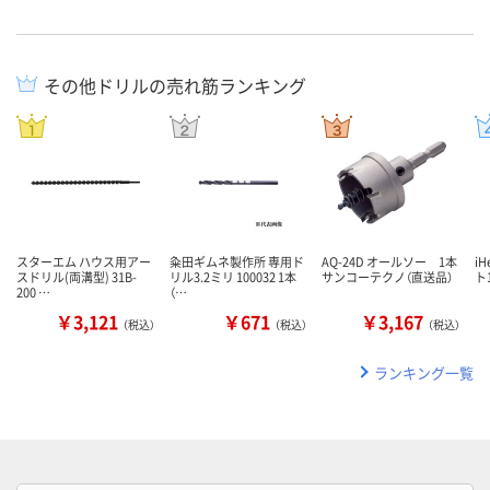
その他ドリルの売れ筋ランキング
スターエム ハウス用アー
粂田ギムネ製作所 専用ド
AQ-24D オールソー 1本
i
スドリル(両溝型) 31B-
リル3.2ミリ 100032 1本
サンコーテクノ（直送品）
ト1
200 …
（…
￥3,121
￥671
￥3,167
（税込）
（税込）
（税込）
ランキング一覧