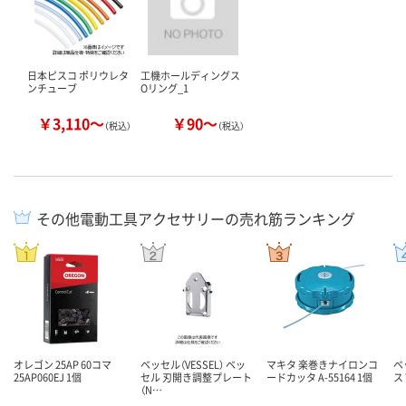
日本ピスコ ポリウレタ
工機ホールディングス
ンチューブ
Oリング_1
￥3,110～
￥90～
（税込）
（税込）
その他電動工具アクセサリーの売れ筋ランキング
オレゴン 25AP 60コマ
ベッセル（VESSEL） ベッ
マキタ 楽巻きナイロンコ
ベ
25AP060EJ 1個
セル 刃開き調整プレート
ードカッタ A-55164 1個
ス 
（N…