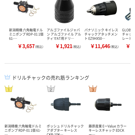
新潟精機 六角軸電ドル
アルゴファイルジャパ
パナソニック キイレス
GLOB
ミニポンプ RDP-01 1個
ン アルゴファイル アル
チャックアタッチメン
チャック
61-…
ティマAT用ドリ…
ト EZ9HX50…
レート
￥3,657
￥1,921
￥11,646
￥7
（税込）
（税込）
（税込）
ドリルチャックの売れ筋ランキング
新潟精機 六角軸電ドルミ
ボッシュ ドリルチャック
藤原産業 EーValue カラー
ニポンプ RDP-01 1個 61-
アダプター キーレス
キーレスチャック EDCK
…
CKR-10K…
ー…