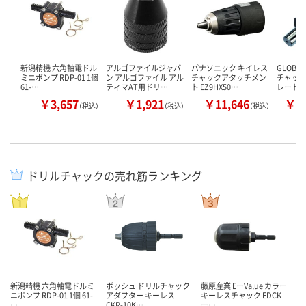
新潟精機 六角軸電ドル
アルゴファイルジャパ
パナソニック キイレス
GLOB
ミニポンプ RDP-01 1個
ン アルゴファイル アル
チャックアタッチメン
チャック
61-…
ティマAT用ドリ…
ト EZ9HX50…
レート
￥3,657
￥1,921
￥11,646
￥7
（税込）
（税込）
（税込）
ドリルチャックの売れ筋ランキング
新潟精機 六角軸電ドルミ
ボッシュ ドリルチャック
藤原産業 EーValue カラー
ニポンプ RDP-01 1個 61-
アダプター キーレス
キーレスチャック EDCK
…
CKR-10K…
ー…