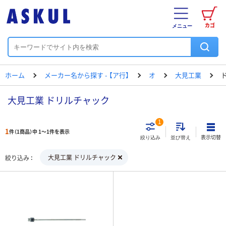
カゴ
メニュー
ホーム
メーカー名から探す - 【ア行】
オ
大見工業
大見工業 ドリルチャック
1
1
件（1商品）中 1～1件を表示
表示切替
絞り込み
並び替え
大見工業 ドリルチャック
絞り込み