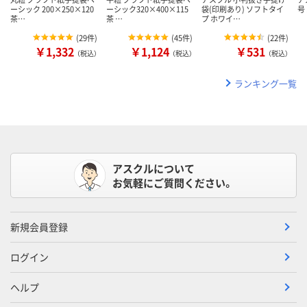
ーシック 200×250×120
ーシック320×400×115
袋(印刷あり) ソフトタイ
号
茶…
茶 …
プ ホワイ…
(
29件
)
(
45件
)
(
22件
)
￥1,332
￥1,124
￥531
（税込）
（税込）
（税込）
ランキング一覧
アスクルについて
お気軽にご質問ください。
新規会員登録
ログイン
ヘルプ