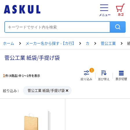
カゴ
メニュー
ホーム
メーカー名から探す - 【カ行】
カ
菅公工業
菅公工業 紙袋/手提げ袋
1
1
件（4商品）中 1～1件を表示
表示切替
絞り込み
並び替え
菅公工業 紙袋/手提げ袋
絞り込み