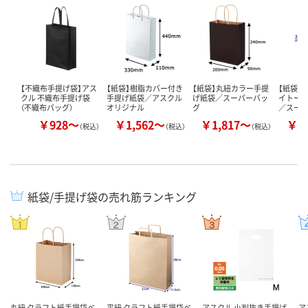
【不織布手提げ袋】アス
【紙袋】樹脂カバー付き
【紙袋】丸紐カラー手提
【紙袋】
クル 不織布手提げ袋
手提げ紙袋／アスクル
げ紙袋／スーパーバッ
イトー
（不織布バッグ）
オリジナル
グ
／スー
￥928～
￥1,562～
￥1,817～
￥1
（税込）
（税込）
（税込）
紙袋/手提げ袋の売れ筋ランキング
丸紐 クラフト紙手提袋ベ
平紐 クラフト紙手提袋ベ
アスクル 小判抜き手提げ
ア