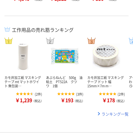
工作用品の売れ筋ランキング
カモ井加工紙 マスキング
あぶらねんど 500g 油
カモ井加工紙 マスキング
ア
テープ mt マットホワイ
粘土 PT522A クツ
テープ ドット 幅
わ
ト 無包装…
ワ 1個
15mm×7m m…
（
(
2件
)
(
3件
)
(
2件
)
￥1,239
￥193
￥178
（税込）
（税込）
（税込）
ランキング一覧