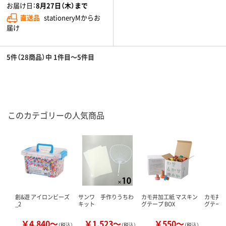
お届け日：
8月27日（木）まで
直送品
stationeryMからお
届け
5件（28商品）中 1件目～5件目
このカテゴリーの人気商品
創&遊 アイロンビーズ
サンワ 手作りうちわ
カモ井加工紙 マスキン
カモ井加
_2
キット
グテープ BOX
グテープ 
￥4,840～
￥1,523～
￥550～
￥
（税込）
（税込）
（税込）