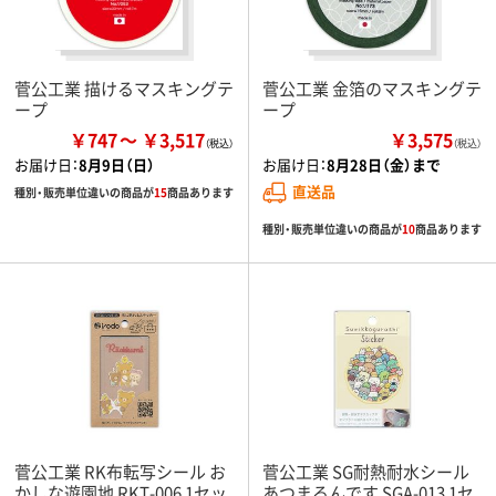
菅公工業 描けるマスキングテ
菅公工業 金箔のマスキングテ
ープ
ープ
￥747
￥3,517
￥3,575
（税込）
お届け日：
8月9日（日）
お届け日：
8月28日（金）まで
直送品
種別・販売単位違いの商品が
15
商品あります
種別・販売単位違いの商品が
10
商品あります
菅公工業 RK布転写シール お
菅公工業 SG耐熱耐水シール
かしな遊園地 RKT-006 1セッ
あつまるんです SGA-013 1セ