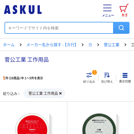
カゴ
メニュー
ホーム
メーカー名から探す - 【カ行】
カ
菅公工業
菅公工業 工作用品
1
5
件（28商品）中 1～5件を表示
表示切替
絞り込み
並び替え
菅公工業 工作用品
絞り込み