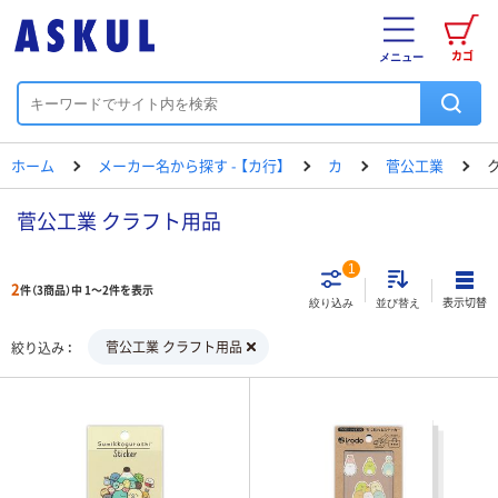
カゴ
メニュー
ホーム
メーカー名から探す - 【カ行】
カ
菅公工業
菅公工業 クラフト用品
1
2
件（3商品）中 1～2件を表示
表示切替
絞り込み
並び替え
菅公工業 クラフト用品
絞り込み