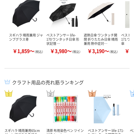
スギハラ 晴雨兼用 ジャ
ベストアンサー life-
遮熱日傘 ワンタッチ開
ベストアン
ンプグラス骨
170 ワンタッチ日傘 形
閉 折りたたみ日傘 晴雨
171 
状記憶 …
兼用 熱中症対…
傘
￥1,859～
￥3,980～
￥3,190～
￥3
（税込）
（税込）
（税込）
クラフト用品の売れ筋ランキング
スギハラ 晴雨兼用65cm
清原 布用染色ペン ツイン
ベストアンサー life-171-
ベ