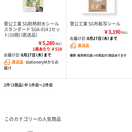
菅公工業 SG耐熱耐水シール
菅公工業 SG布転写シール
スタンダード SGA-014 1セッ
￥3,190
（税込）
ト(10冊)（直送品）
お届け日：
8月27日（木）まで
￥5,280
（税込）
直送品
1冊あたり ￥528
お届け日：
8月27日（木）まで
種類・販売単位違いの商品が
2
商品あります
直送品
stationeryMからお
届け
2件（3商品）中 1件目～2件目
このカテゴリーの人気商品