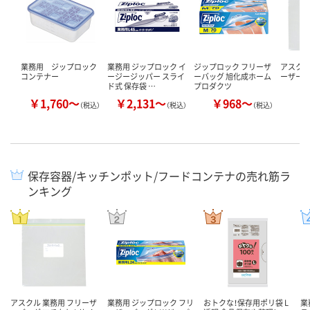
業務用 ジップロック
業務用 ジップロック イ
ジップロック フリーザ
アスク
コンテナー
ージージッパー スライ
ーバッグ 旭化成ホーム
ーザーバ
ド式 保存袋 …
プロダクツ
￥1,760～
￥2,131～
￥968～
￥
（税込）
（税込）
（税込）
保存容器/キッチンポット/フードコンテナの売れ筋ラ
ンキング
アスクル 業務用 フリーザ
業務用 ジップロック フリ
おトクな！保存用ポリ袋 L
業