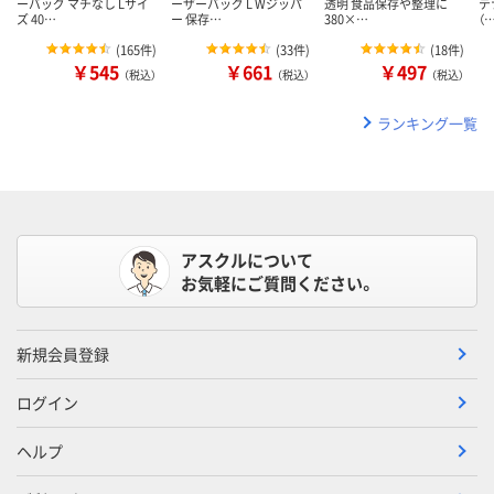
ーバッグ マチなし Lサイ
ーザーバッグ L Wジッパ
透明 食品保存や整理に
テ
ズ 40…
ー 保存…
380×…
（
(
165件
)
(
33件
)
(
18件
)
￥545
￥661
￥497
（税込）
（税込）
（税込）
ランキング一覧
アスクルについて
お気軽にご質問ください。
新規会員登録
ログイン
ヘルプ