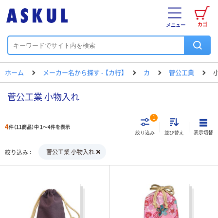
カゴ
メニュー
ホーム
メーカー名から探す - 【カ行】
カ
菅公工業
菅公工業 小物入れ
1
4
件（11商品）中 1～4件を表示
表示切替
絞り込み
並び替え
菅公工業 小物入れ
絞り込み