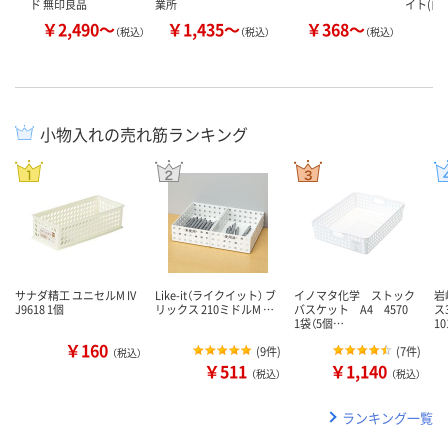
ド 無印良品
業所
イト(白)
￥2,490～
￥1,435～
￥368～
￥
（税込）
（税込）
（税込）
小物入れの売れ筋ランキング
サナダ精工 ユニセルM IV
Like-it（ライクイット） ブ
イノマタ化学 ストック
岩
J9618 1個
リックス 210ミドルM …
バスケット A4 4570
ス
1袋（5個…
10
￥160
(
9件
)
(
7件
)
（税込）
￥511
￥1,140
（税込）
（税込）
ランキング一覧