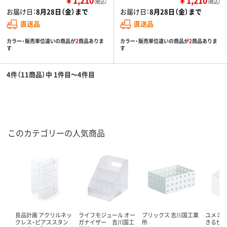
（税込）
（税込）
お届け日：
8月28日（金）まで
お届け日：
8月28日（金）まで
直送品
直送品
カラー・販売単位違いの商品が
2
商品ありま
カラー・販売単位違いの商品が
2
商品ありま
す
す
4件（11商品）中 1件目～4件目
このカテゴリーの人気商品
良品計画 アクリルネッ
ライフモジュール オー
ブリックス 吉川国工業
ユメミグ
クレス・ピアススタン
ガナイザー 吉川国工
所
きる仕切