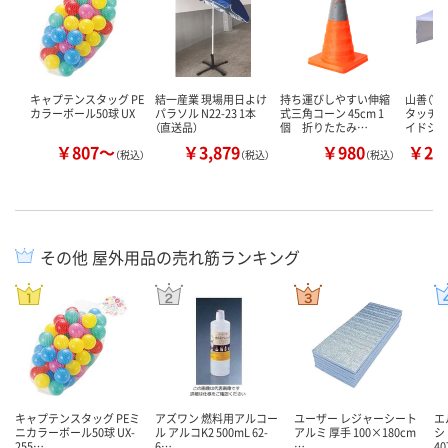
キャプテンスタッグ PE
結一産業 現場用日よけ
持ち運びしやすい伸縮
山善（YA
カラーボール50球 UX
パラソル N22-23 1本
式三角コーン 45cm 1
タッチタ
（直送品）
個 折りたたみ…
イドシ
￥807～
￥3,879
￥980
￥20
（税込）
（税込）
（税込）
その他 屋外用品の売れ筋ランキング
キャプテンスタッグ PEミ
アズワン 燃料用アルコー
ユーザー レジャーシート
エ
ニカラーボール50球 UX-
ル アルコK2 500mL 62-
アルミ 厚手 100×180cm
シ
255…
6…
…
40