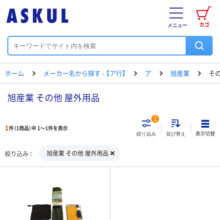
カゴ
メニュー
ホーム
メーカー名から探す - 【ア行】
ア
旭産業
そ
旭産業 その他 屋外用品
1
1
件（1商品）中 1～1件を表示
表示切替
絞り込み
並び替え
旭産業 その他 屋外用品
絞り込み