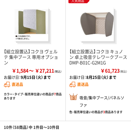
人気商品
【組立設置込】コクヨ ヴェル
【組立設置込】コクヨ キュノ
テ 集中ブース 専用オプショ
ン 卓上吸音テレワークブース
ン
DMP-B01C-G2M1G
￥1,584
￥27,211
￥61,723
（税込）
お届け日：
9月15日（火）まで
お届け日：
8月25日（火）まで
直送品
直送品
カラー・タイプ・販売単位違いの商品が
7
商品
吸音/集中ブース/パネルソ
あります
ファ
色・販売単位違いの商品が
3
商品あります
10件（58商品）中 1件目～10件目