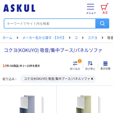
カゴ
メニュー
ホーム
メーカー名から探す - 【カ行】
コ
コクヨ
吸
コクヨ(KOKUYO) 吸音/集中ブース/パネルソファ
1
10
件（58商品）中 1～10件を表示
表示切替
絞り込み
並び替え
コクヨ(KOKUYO) 吸音/集中ブース/パネルソファ
絞り込み