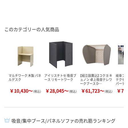
このカテゴリーの人気商品
マルチワーク 木製 パネ
アイリスチトセ 吸音ブ
【組立設置込】コクヨ キ
岐阜プ
ルデスク
ース リモートワーク
ュノン 卓上吸音テレワ
テクセルS
ークブース D…
パーテ
￥10,430～
￥28,045～
￥61,723～
￥71
（税込）
（税込）
（税込）
吸音/集中ブース/パネルソファの売れ筋ランキング