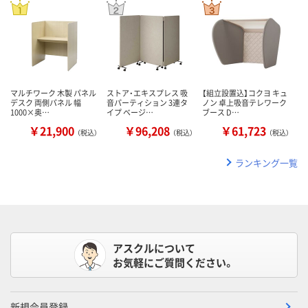
マルチワーク 木製 パネル
ストア・エキスプレス 吸
【組立設置込】コクヨ キュ
デスク 両側パネル 幅
音パーティション 3連タ
ノン 卓上吸音テレワーク
1000×奥…
イプ ベージ…
ブース D…
￥21,900
￥96,208
￥61,723
（税込）
（税込）
（税込）
ランキング一覧
アスクルについて
お気軽にご質問ください。
新規会員登録