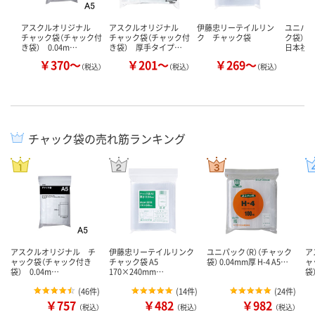
アスクルオリジナル
アスクルオリジナル
伊藤忠リーテイルリン
ユニパッ
チャック袋（チャック付
チャック袋（チャック付
ク チャック袋
ク袋） 0
き袋） 0.04m…
き袋） 厚手タイプ…
日本社 
￥370～
￥201～
￥269～
￥
（税込）
（税込）
（税込）
チャック袋の売れ筋ランキング
アスクルオリジナル チ
伊藤忠リーテイルリンク
ユニパック（R）（チャック
ア
ャック袋（チャック付き
チャック袋 A5
袋） 0.04mm厚 H-4 A5…
ャ
袋） 0.04m…
170×240mm…
袋
(
46件
)
(
14件
)
(
24件
)
￥757
￥482
￥982
（税込）
（税込）
（税込）