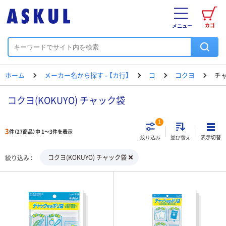
カゴ
メニュー
ホーム
メーカー名から探す - 【カ行】
コ
コクヨ
チ
コクヨ(KOKUYO) チャック袋
1
3
件（27商品）中 1～3件を表示
表示切替
絞り込み
並び替え
コクヨ(KOKUYO) チャック袋
絞り込み