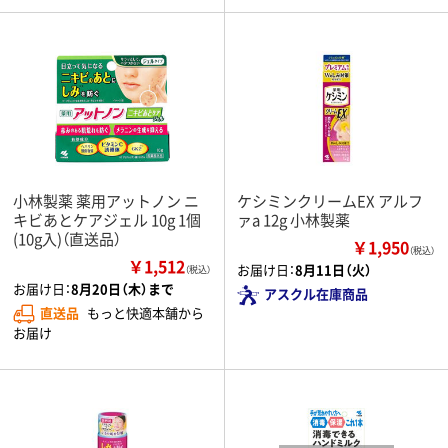
小林製薬 薬用アットノン ニ
ケシミンクリームEX アルフ
キビあとケアジェル 10g 1個
ァa 12g 小林製薬
(10g入)（直送品）
￥1,950
（税込）
￥1,512
お届け日：
8月11日（火）
（税込）
お届け日：
8月20日（木）まで
アスクル在庫商品
直送品
もっと快適本舗から
お届け