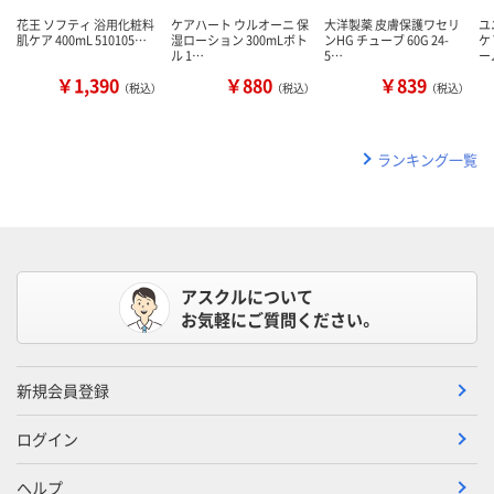
花王 ソフティ 浴用化粧料
ケアハート ウルオーニ 保
大洋製薬 皮膚保護ワセリ
ユ
肌ケア 400mL 510105…
湿ローション 300mLボト
ンHG チューブ 60G 24-
ケ
ル 1…
5…
ー
￥1,390
￥880
￥839
（税込）
（税込）
（税込）
ランキング一覧
アスクルについて
お気軽にご質問ください。
新規会員登録
ログイン
ヘルプ