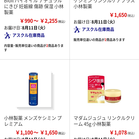
Bioil バイオイル ナチュラル
ケシミン リンクルケアプラス
にきび 妊娠線 傷跡 保湿 小林
小林製薬
製薬
￥1,650
（税込）
￥990
￥2,255
お届け日：
8月11日（火）
お届け日：
8月11日（火）
アスクル在庫商品
アスクル在庫商品
販売単位違いの商品が
2
商品あります
内容量・販売単位違いの商品が
2
商品ありま
す
小林製薬 メンズケシミン プ
マダムジュジュ リンクルクリ
レミアム
ーム 45g 小林製薬
￥1,100
￥1,650
￥1,078
（税込）