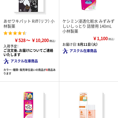
あせワキパット Riff（リフ） 小
ケシミン浸透化粧水 みずみず
林製薬
しいしっとり 詰替用 140mL
小林製薬
￥1,100
￥528
￥10,200
（税込）
お届け日：
8月11日（火）
入荷予定：
ご注文後、お届けについてご連絡
アスクル在庫商品
いたします
アスクル在庫商品
カラー・種類・販売単位違いの商品が
8
商品あ
ります