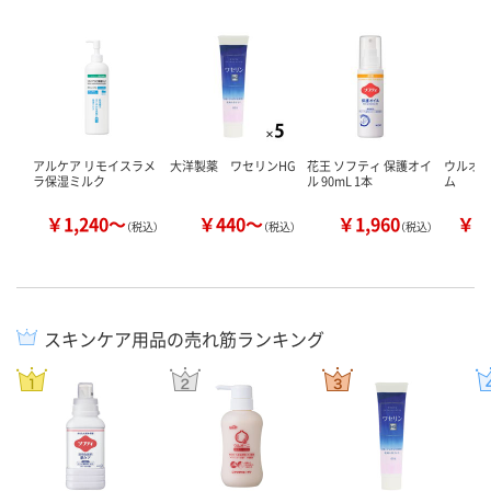
アルケア リモイスラメ
大洋製薬 ワセリンHG
花王 ソフティ 保護オイ
ウルオ
ラ保湿ミルク
ル 90mL 1本
ム
￥1,240～
￥440～
￥1,960
￥5
（税込）
（税込）
（税込）
スキンケア用品の売れ筋ランキング