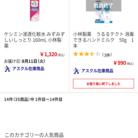
ケシミン浸透化粧水 みずみず
小林製薬 うるるテクト 消毒
しいしっとり 160mL 小林製
できるハンドミルク 50g 1
薬
本
￥1,320
（
）
3件
（税込）
お届け日：
8月11日（火）
￥990
（税込）
アスクル在庫商品
アスクル在庫商品
お取り扱い終了しました
14件（35商品）中 1件目～14件目
このカテゴリーの人気商品