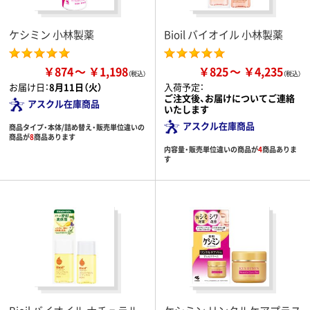
ケシミン 小林製薬
Bioil バイオイル 小林製薬
￥874
￥1,198
￥825
￥4,235
お届け日：
8月11日（火）
入荷予定：
ご注文後、お届けについてご連絡
アスクル在庫商品
いたします
アスクル在庫商品
商品タイプ・本体/詰め替え・販売単位違いの
商品が
8
商品あります
内容量・販売単位違いの商品が
4
商品ありま
す