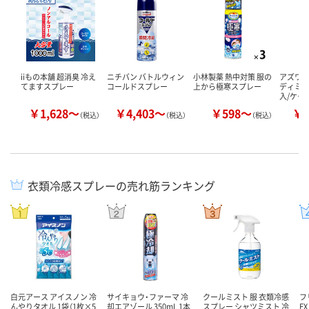
iiもの本舗 超消臭 冷え
ニチバン バトルウィン
小林製薬 熱中対策 服の
アズワン
てますスプレー
コールドスプレー
上から極寒スプレー
ディミス
入/ケース
￥1,628～
￥4,403～
￥598～
￥2
（税込）
（税込）
（税込）
衣類冷感スプレーの売れ筋ランキング
白元アース アイスノン 冷
サイキョウ・ファーマ 冷
クールミスト 服 衣類冷感
フ
んやりタオル 1袋（1枚×5
却エアゾール 350mL 1本
スプレー シャツミスト 冷
E