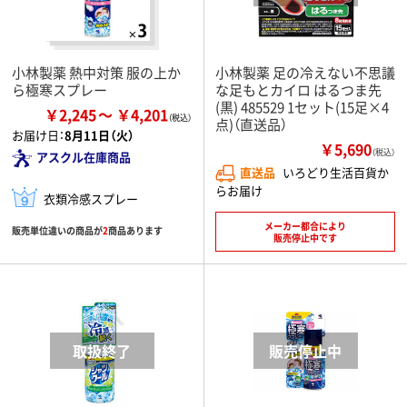
小林製薬 熱中対策 服の上か
小林製薬 足の冷えない不思議
ら極寒スプレー
な足もとカイロ はるつま先
(黒) 485529 1セット(15足×4
￥2,245
￥4,201
点)（直送品）
お届け日：
8月11日（火）
￥5,690
（税込）
アスクル在庫商品
直送品
いろどり生活百貨か
らお届け
衣類冷感スプレー
メーカー都合により
販売単位違いの商品が
2
商品あります
販売停止中です