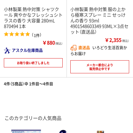
小林製薬 熱中対策 シャツク
小林製薬 熱中対策 服の上か
ール 爽やかなフレッシュシト
ら極寒スプレー ミニ せっけ
ラスの香り 大容量 280mL
んの香り 93ml
870494 1本
4901548603349 93ML×3点セ
ット（直送品）
（
）
1件
￥2,355
￥880
（税込）
（税込）
直送品
いろどり生活百貨か
アスクル在庫商品
らお届け
お取り扱い終了しました
メーカー都合により
販売停止中です
4件（5商品）中 1件目～4件目
このカテゴリーの人気商品