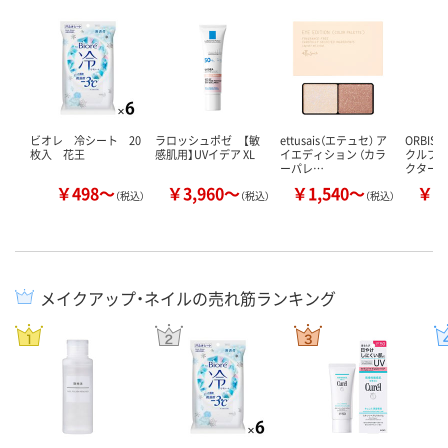
ビオレ 冷シート 20
ラロッシュポゼ 【敏
ettusais（エテュセ） ア
ORBIS
枚入 花王
感肌用】UVイデア XL
イエディション （カラ
クルブラ
ーパレ…
クター
￥498～
￥3,960～
￥1,540～
￥1
（税込）
（税込）
（税込）
メイクアップ・ネイルの売れ筋ランキング