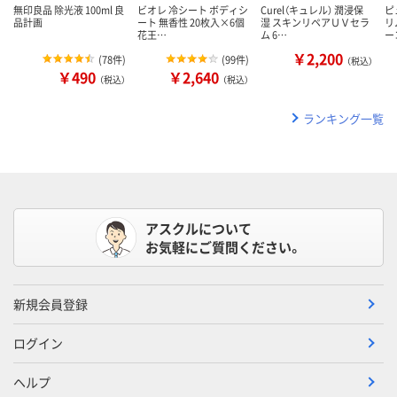
無印良品 除光液 100ml 良
ビオレ 冷シート ボディシ
Curel（キュレル） 潤浸保
ピ
品計画
ート 無香性 20枚入×6個
湿 スキンリペアＵＶセラ
リ
花王…
ム 6…
ー
￥2,200
(
78件
)
(
99件
)
（税込）
￥490
￥2,640
（税込）
（税込）
ランキング一覧
アスクルについて
お気軽にご質問ください。
新規会員登録
ログイン
ヘルプ