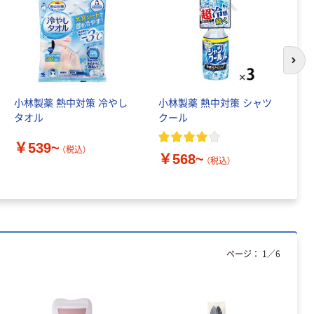
次の
小林製薬 熱中対策 冷やし
小林製薬 熱中対策 シャツ
小
タオル
クール
本
￥539~
（税込）
￥568~
￥
（税込）
ページ：
1
／
6