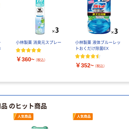
ー
小林製薬 消臭元スプレー
小林製薬 液体ブルーレッ
林
トおくだけ除菌EX
￥360~
（税込）
￥352~
（税込）
用品 のヒット商品
人気商品
人気商品