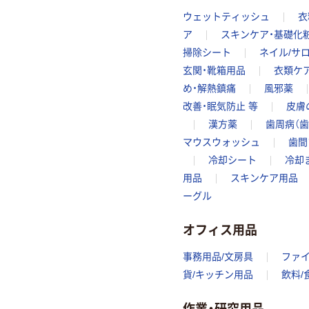
ウェットティッシュ
衣
ア
スキンケア・基礎化
掃除シート
ネイル/サ
玄関・靴箱用品
衣類ケ
め・解熱鎮痛
風邪薬
改善・眠気防止 等
皮膚
漢方薬
歯周病（歯
マウスウォッシュ
歯間
冷却シート
冷却
用品
スキンケア用品
ーグル
オフィス用品
事務用品/文房具
ファ
貨/キッチン用品
飲料/
作業・研究用品