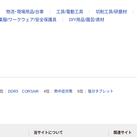
物流・現場用品/台車
工具/電動工具
切削工具/研磨材
業服/ワークウェア/安全保護具
DIY用品/園芸/資材
3位
DDR5 CORSAIR
4位
熱中症対策
5位
塩分タブレット
当サイトについて
関連サイト
アスクルについてお気軽にご質問ください