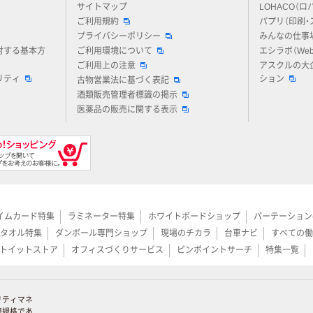
サイトマップ
LOHACO（ロ
ご利用規約
パプリ（印刷・
プライバシーポリシー
みんなの仕事
対する基本方
ご利用環境について
エシラボ（We
ご利用上の注意
アスクルの大
リティ
ション
古物営業法に基づく表記
酒類販売管理者標識の掲示
医薬品の販売に関する表示
イムカード特集
ラミネーター特集
ホワイトボードショップ
パーテーション
タオル特集
ダンボール専門ショップ
現場のチカラ
台車ナビ
すべての働
トイットストア
オフィスづくりサービス
ピンポイントサーチ
特集一覧
リティマネ
際規格であ