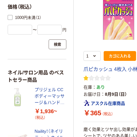
価格（税込）
1000円未満（1）
〜
円
検索
カゴに入れる
爪ピカッシュ 4枚入 小
ネイル/サロン用品 のベス
トセラー商品
在庫
あり
プリジェル CC
お届け日
8月9日（日）
ボディーマッサ
ージ＆ハンドク
アスクル在庫商品
リーム
￥1,936~
￥365
（税込）
（税込）
磨く効果とツヤ出し効果が
Naility！（ネイリ
シートで、ツヤのある美し