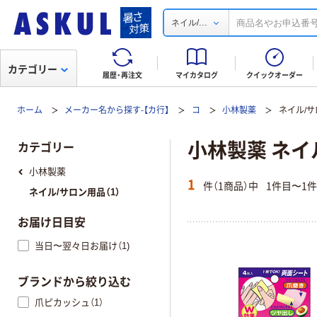
...
ネイル/
カテゴリー
履歴・再注文
マイカタログ
クイックオーダー
ホーム
メーカー名から探す-【カ行】
コ
小林製薬
ネイル/
小林製薬 ネイ
カテゴリー
小林製薬
1
件（1商品）中
1件目〜1
ネイル/サロン用品（1）
お届け日目安
当日〜翌々日お届け（1)
ブランドから絞り込む
爪ピカッシュ（1）