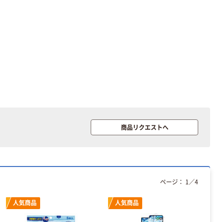
商品リクエストへ
ページ：
1
／
4
人気商品
人気商品