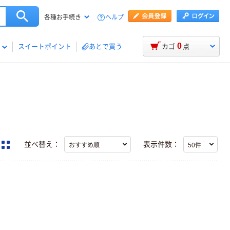
ヘルプ
各種お手続き
0
スイートポイント
あとで買う
カゴ
点
並べ替え：
表示件数：