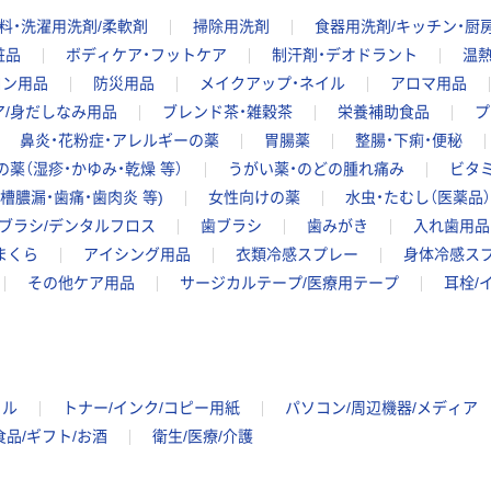
料・洗濯用洗剤/柔軟剤
掃除用洗剤
食器用洗剤/キッチン・厨
粧品
ボディケア・フットケア
制汗剤・デオドラント
温
ロン用品
防災用品
メイクアップ・ネイル
アロマ用品
ア/身だしなみ用品
ブレンド茶・雑穀茶
栄養補助食品
プ
鼻炎・花粉症・アレルギーの薬
胃腸薬
整腸・下痢・便秘
の薬（湿疹・かゆみ・乾燥 等）
うがい薬・のどの腫れ痛み
ビタミ
槽膿漏・歯痛・歯肉炎 等)
女性向けの薬
水虫・たむし（医薬品）
ブラシ/デンタルフロス
歯ブラシ
歯みがき
入れ歯用品
まくら
アイシング用品
衣類冷感スプレー
身体冷感ス
その他ケア用品
サージカルテープ/医療用テープ
耳栓/
イル
トナー/インク/コピー用紙
パソコン/周辺機器/メディア
食品/ギフト/お酒
衛生/医療/介護