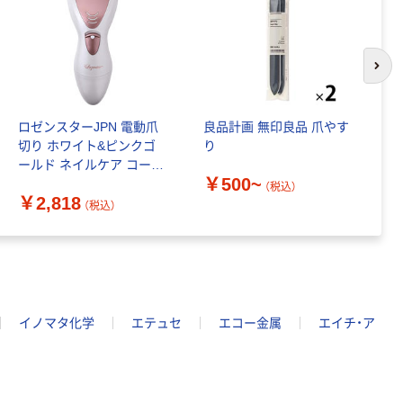
次の
ロゼンスターJPN 電動爪
良品計画 無印良品 爪やす
ビ
切り ホワイト&ピンクゴ
り
v
ールド ネイルケア コード
ー
￥500~
レス ND-005 1台
（税込）
￥2,818
￥
（税込）
イノマタ化学
エテュセ
エコー金属
エイチ・ア