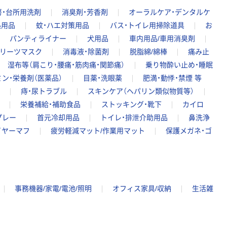
房・台所用洗剤
消臭剤・芳香剤
オーラルケア・デンタルケ
熱用品
蚊・ハエ対策用品
バス・トイレ用掃除道具
お
パンティライナー
犬用品
車内用品/車用消臭剤
リーツマスク
消毒液・除菌剤
脱脂綿/綿棒
痛み止
湿布等（肩こり・腰痛・筋肉痛・関節痛）
乗り物酔い止め・睡眠
ン・栄養剤（医薬品）
目薬・洗眼薬
肥満・動悸・禁煙 等
痔・尿トラブル
スキンケア（ヘパリン類似物質等）
栄養補給・補助食品
ストッキング・靴下
カイロ
プレー
首元冷却用品
トイレ・排泄介助用品
鼻洗浄
イヤーマフ
疲労軽減マット/作業用マット
保護メガネ・ゴ
事務機器/家電/電池/照明
オフィス家具/収納
生活雑