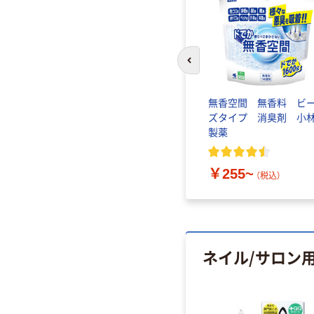
前のスライドへ
無香空間 無香料 ビ
ズタイプ 消臭剤 小
製薬
￥255~
（税込）
ネイル/サロン