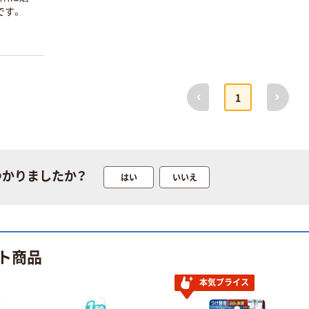
です。
前へ
次へ
1
つかりましたか？
はい
いいえ
ト商品
本気プライス