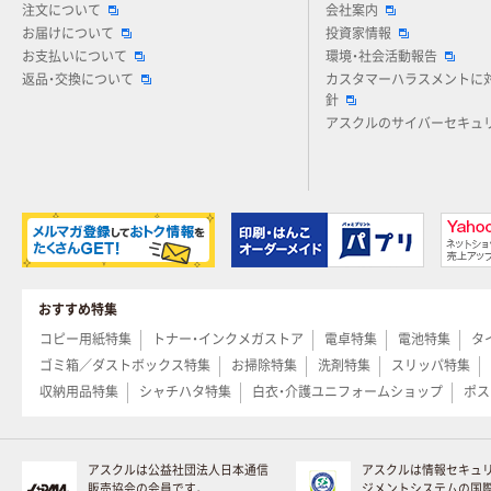
注文について
会社案内
お届けについて
投資家情報
お支払いについて
環境・社会活動報告
返品・交換について
カスタマーハラスメントに
針
アスクルのサイバーセキュ
おすすめ特集
コピー用紙特集
トナー・インクメガストア
電卓特集
電池特集
タ
ゴミ箱／ダストボックス特集
お掃除特集
洗剤特集
スリッパ特集
収納用品特集
シャチハタ特集
白衣・介護ユニフォームショップ
ポス
アスクルは公益社団法人日本通信
アスクルは情報セキュ
販売協会の会員です。
ジメントシステムの国