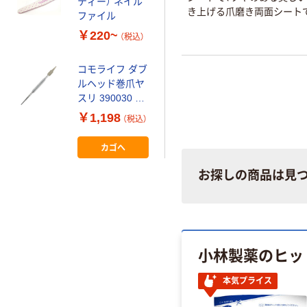
ティー） ネイル
き上げる爪磨き両面シート
ファイル
￥220~
（税込）
コモライフ ダブ
ルヘッド巻爪ヤ
スリ 390030 1
個
￥1,198
（税込）
カゴへ
お探しの商品は見
小林製薬のヒッ
本気プライス