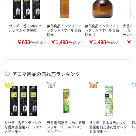
サワデー 香るStick パ
無印良品 インテリアフ
無印良品 インテリアフ
大香 mo
ルファム 小林製薬
レグランスオイル 良品
レグランスオイル 良品
ー）リー
計画
計画_2
ー ルー
￥630～
￥1,490～
￥1,490～
￥2
（税込）
（税込）
（税込）
アロマ用品の売れ筋ランキング
サワデー香るスティック
芳香剤 部屋用 つめかえ用
サワデー香るスティック
日
芳香剤 部屋用 パルファム
スッキーリ コルク+ステ
部屋用 日比谷花壇セレク
#9
ノアール…
ィック …
ト 部屋用 …