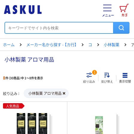
カゴ
メニュー
ホーム
メーカー名から探す - 【カ行】
コ
小林製薬
小林製薬 アロマ用品
1
8
件（30商品）中 1～8件を表示
表示切替
絞り込み
並び替え
小林製薬 アロマ用品
絞り込み
人気商品