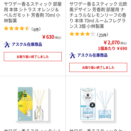
サワデー香るスティック 部屋
サワデー香るスティック 北欧
用 本体 シトラス オレンジ＆
風デザイン 芳香剤 部屋用 ナ
ベルガモット 芳香剤 70ml 小
チュラルなレモンリーフの香
林製薬
り 本体 70ml ルームフレグラ
ンス 3個 小林製薬
（
）
6件
（
）
25件
￥630
（税込）
￥2,070
アスクル在庫商品
（税込）
1個あたり ￥690
アスクル在庫商品
お取り扱い終了しました
お取り扱い終了しました
サワデー香るスティック シト
サワデー香るスティック ヒー