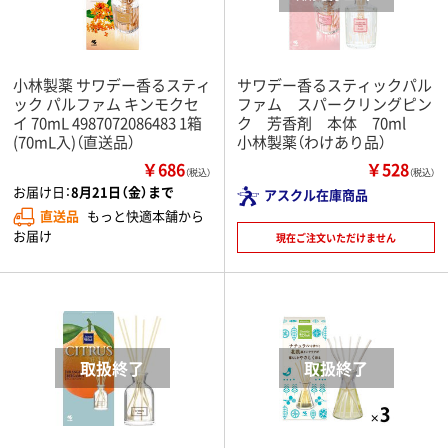
小林製薬 サワデー香るスティ
サワデー香るスティックパル
ック パルファム キンモクセ
ファム スパークリングピン
イ 70mL 4987072086483 1箱
ク 芳香剤 本体 70ml
(70mL入)（直送品）
小林製薬（わけあり品）
￥686
￥528
（税込）
（税込）
お届け日：
8月21日（金）まで
アスクル在庫商品
直送品
もっと快適本舗から
お届け
現在ご注文いただけません