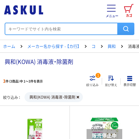
カゴ
メニュー
ホーム
メーカー名から探す - 【カ行】
コ
興和
消毒
興和(KOWA) 消毒液・除菌剤
1
3
件（3商品）中 1～3件を表示
表示切替
絞り込み
並び替え
興和(KOWA) 消毒液・除菌剤
絞り込み