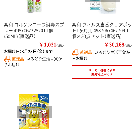
興和 コルゲンコーワ消毒スプ
興和 ウィルス当番クリアポッ
レー 4987067228201 1個
ト1ヶ月用 4987067467709 1
(50ML)（直送品）
個×30点セット（直送品）
￥1,031
￥30,268
（税込）
（税込）
お届け日：
8月28日（金）まで
直送品
いろどり生活百貨か
らお届け
直送品
いろどり生活百貨か
らお届け
メーカー都合により
販売停止中です