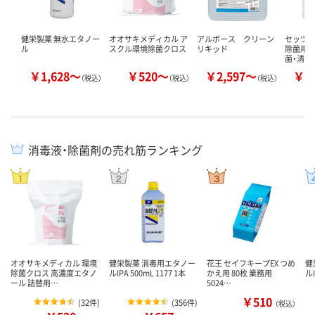
健栄製薬 無水エタノー
オオサキメディカル ア
アルボース クリーン
セッツ 
ル
スクル環境除菌クロス
リキッド
除菌用ア
菌・清掃
￥1,628～
￥520～
￥2,597～
￥1
（税込）
（税込）
（税込）
消毒液・除菌剤の売れ筋ランキング
オオサキメディカル 環境
健栄製薬 消毒用エタノー
花王 セイフキープEX つめ
健
除菌クロス 高濃度エタノ
ルIPA 500mL 1177 1本
かえ用 80枚 業務用
ル
ール 詰替用…
5024…
￥510
(
32件
)
(
356件
)
（税込）