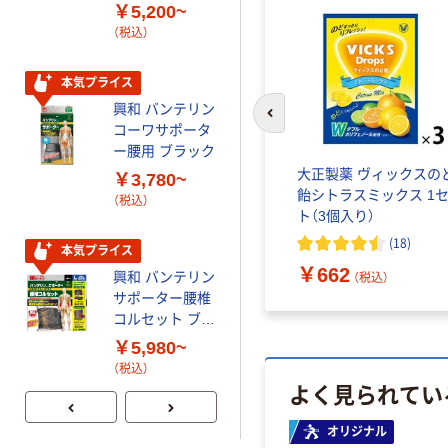
￥5,200~
コーワヒーリン
（税込）
グ錠
￥1,150~
本気プライス
（税込）
興和 バンテリン
前のスライドへ
三次元マスク 興
コーワサポータ
和 大容量
ー腰用 ブラック
大正製薬 ヴィックスの
￥2,877~
￥3,780~
飴シトラスミックス 1
（税込）
（税込）
ト（3個入り）
(
18
)
本気プライス
￥662
興和 バンテリン
（税込）
サポーター腰椎
コルセット ブラ
ック
￥5,980~
（税込）
よく見られてい
オリジナル