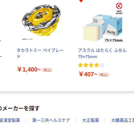
ル
タカラトミー ベイブレー
アスクル はたらく ふせん
ー
ド
75×75mm
￥1,400~
（税込）
￥407~
（税込）
のメーカーを探す
皇漢堂製薬
第一三共ヘルスケア
大正製薬
大鵬薬品工