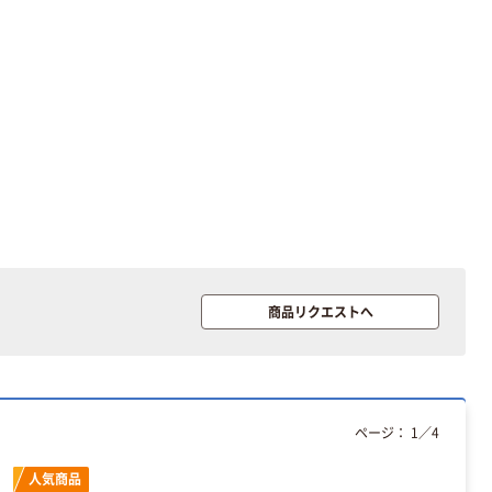
本気プライス
興和 コルゲンコ
ーワ消毒
￥547~
（税込）
人気商品
興和 新コルゲ
ンコーワうがい
ぐすり「ワンプ
商品リクエストへ
ッシュ」
￥900~
（税込）
人気商品
バンテリンサポ
ページ：
1
／
4
ーター 腰しっ
かり加圧
人気商品