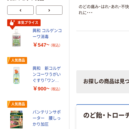
のどの痛み・はれ・あれ・不快
れに・・・
興和 ホッカイロ
本気プライス
ぬくぬく日和
興和 コルゲンコ
￥525~
ーワ消毒
（税込）
￥547~
（税込）
興和 コーワ消毒
液つめかえ用
人気商品
￥500~
（税込）
興和 新コルゲ
ンコーワうがい
本気プライス
ぐすり「ワンプ
お探しの商品は見
ッシュ」
興和 バンテリ
￥900~
（税込）
ンサポーターひ
ざ
人気商品
￥1,451~
バンテリンサポ
のど飴・トロー
（税込）
ーター 腰しっ
かり加圧
興和 キューピー