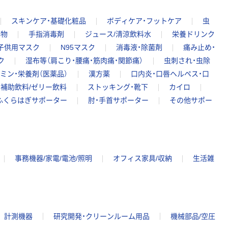
スキンケア・基礎化粧品
ボディケア・フットケア
虫
小物
手指消毒剤
ジュース/清涼飲料水
栄養ドリンク
子供用マスク
N95マスク
消毒液・除菌剤
痛み止め・
ク
湿布等（肩こり・腰痛・筋肉痛・関節痛）
虫刺され・虫除
ミン・栄養剤（医薬品）
漢方薬
口内炎・口唇ヘルペス・口
・補助飲料/ゼリー飲料
ストッキング・靴下
カイロ
ふくらはぎサポーター
肘・手首サポーター
その他サポー
事務機器/家電/電池/照明
オフィス家具/収納
生活雑
計測機器
研究開発・クリーンルーム用品
機械部品/空圧