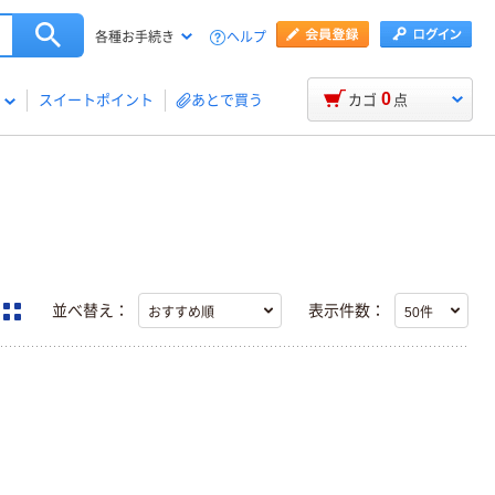
ヘルプ
各種お手続き
0
スイートポイント
あとで買う
カゴ
点
並べ替え：
表示件数：