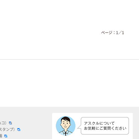
ページ：
1
／
1
ハコ）
スタンプ）
場