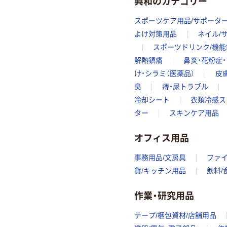
興和のカテゴリー
スポーツケア用品/サポータ
よけ対策用品
ネイル/
スポーツドリンク/機能
解熱鎮痛
鼻炎・花粉症
け・シラミ（医薬品）
皮
臭
痔・尿トラブル
冷却シート
衣類冷感ス
ター
スキンケア用品
オフィス用品
事務用品/文房具
ファ
貨/キッチン用品
飲料/
作業・研究用品
テープ/梱包資材/店舗用品