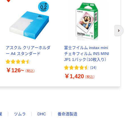
次の
アスクル クリアーホルダ
富士フイルム instax mini
ゴ
ー A4 スタンダード
チェキフィルム INS MINI
乳
JP1 1パック（10枚入り）
詰
1
(
14
)
￥126~
（税込）
￥1,420
￥
（税込）
業
ツムラ
DHC
養命酒製造