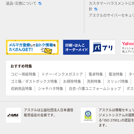
返品・交換について
カスタマーハラスメントに
針
アスクルのサイバーセキュ
おすすめ特集
コピー用紙特集
トナー・インクメガストア
電卓特集
電池特集
タ
ゴミ箱／ダストボックス特集
お掃除特集
洗剤特集
スリッパ特集
収納用品特集
シャチハタ特集
白衣・介護ユニフォームショップ
ポス
アスクルは公益社団法人日本通信
アスクルは情報セキュ
販売協会の会員です。
ジメントシステムの国
る「ISO 27001」の認
ます。