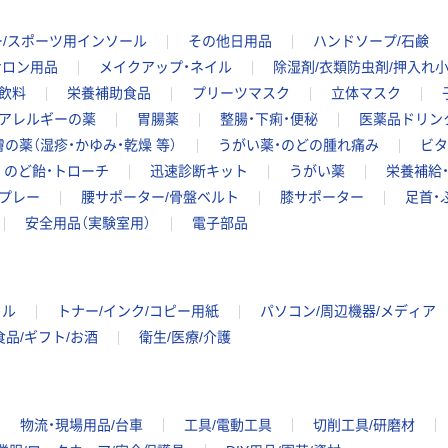
ー/スポーツ用インソール
その他日用品
ハンドソープ/石鹸
サロン用品
メイクアップ・ネイル
除湿剤/衣類防虫剤/押入れ
飲料
栄養補助食品
プリーツマスク
立体マスク
・アレルギーの薬
胃腸薬
整腸・下痢・便秘
医薬品ドリン
膚の薬（湿疹・かゆみ・乾燥 等）
うがい薬・のどの腫れ痛み
ビタ
のど飴・トローチ
迅速診断キット
うがい薬
栄養補給
プレー
腰サポーター/骨盤ベルト
膝サポーター
足首・
安全用品（実験室用）
電子部品
イル
トナー/インク/コピー用紙
パソコン/周辺機器/メディア
食品/ギフト/お酒
衛生/医療/介護
物流・現場用品/台車
工具/電動工具
切削工具/研磨材