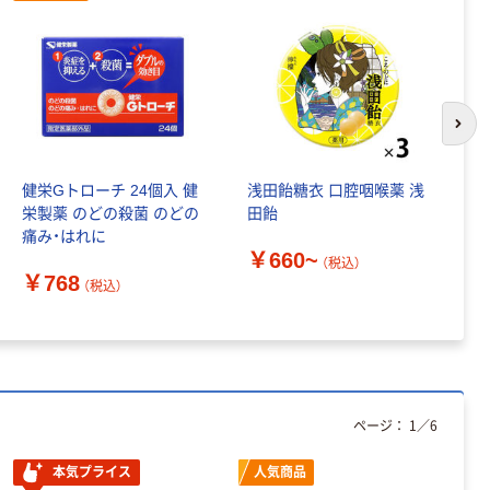
￥5,200~
（税込）
本気プライス
興和 バンテリン
次の
コーワサポータ
ー腰用 ブラック
健栄Gトローチ 24個入 健
浅田飴糖衣 口腔咽喉薬 浅
ヴ
￥3,780~
栄製薬 のどの殺菌 のどの
田飴
ッ
（税込）
痛み・はれに
ス
￥660~
薬
（税込）
本気プライス
￥768
￥
殺
（税込）
興和 バンテリン
サポーター腰椎
コルセット ブラ
ック
￥5,980~
（税込）
ページ：
1
／
6
本気プライス
人気商品