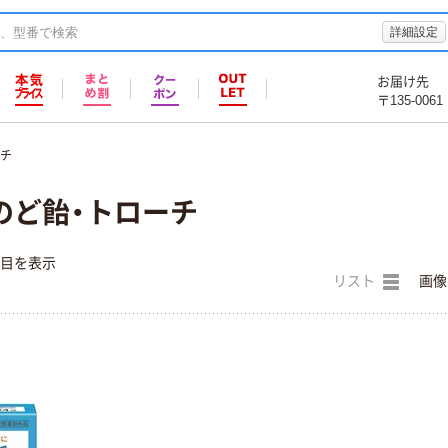
詳細設定
お届け先
〒135-0061
ーチ
 のど飴・トローチ
件目を表示
リスト
画像