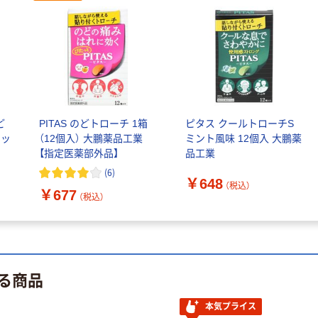
（税込）
ー ひざ専用パー
ルベージュ
￥1,499~
本気プライス
（税込）
興和 バンテリ
ンサポーター
足くび専用
￥1,451~
（税込）
ど
PITAS のどトローチ 1箱
ピタス クールトローチS
セッ
（12個入） 大鵬薬品工業
ミント風味 12個入 大鵬薬
興和 三次元ダイ
【指定医薬部外品】
品工業
ヤモンドマスク
(
6
)
フリーサイズ
￥648
（税込）
￥677
（税込）
￥412~
（税込）
る商品
本気プライス