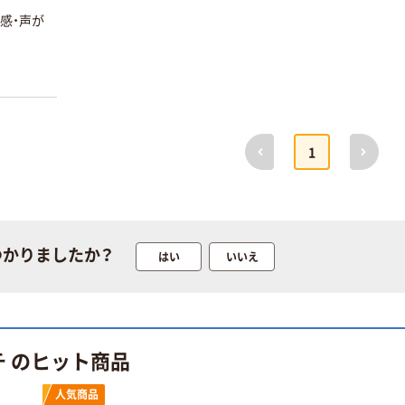
感・声が
興和 ホッカイロ
本気プライス
貼る
興和 バンテリ
￥1,740~
ンサポーター
（税込）
ひじ専用
前へ
次へ
1
￥1,451~
興和 キューピ
（税込）
ーコーワ ドリン
ク
興和 キューピ
￥1,470~
ーコーワ αチャ
つかりましたか？
（税込）
はい
いいえ
ージ
￥1,440~
本気プライス
（税込）
興和 バンテリ
ンサポーター
本気プライス
チ のヒット商品
手くび専用
興和 バンテリン
￥1,451~
コーワサポータ
人気商品