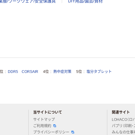
業服/ワークウェア/安全保護具
DIY用品/園芸/資材
3位
DDR5 CORSAIR
4位
熱中症対策
5位
塩分タブレット
当サイトについて
関連サイト
アスクルについてお気軽にご質問ください
サイトマップ
LOHACO（ロ
ご利用規約
パプリ（印刷・
プライバシーポリシー
みんなの仕事