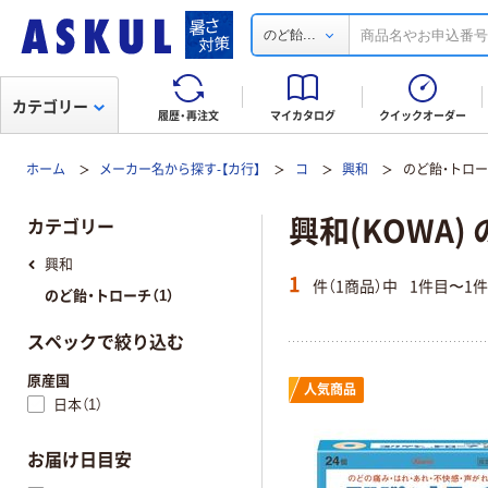
...
のど飴
カテゴリー
履歴・再注文
マイカタログ
クイックオーダー
ホーム
メーカー名から探す-【カ行】
コ
興和
のど飴・トロ
興和(KOWA)
カテゴリー
興和
1
件（1商品）中
1件目〜1
のど飴・トローチ（1）
スペックで絞り込む
原産国
人気商品
日本（1）
お届け日目安