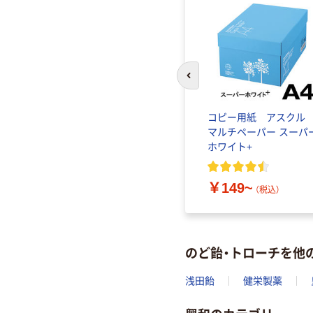
前のスライドへ
コピー用紙 アスク
マルチペーパー スーパ
ホワイト+
￥149~
（税込）
のど飴・トローチを他
浅田飴
健栄製薬