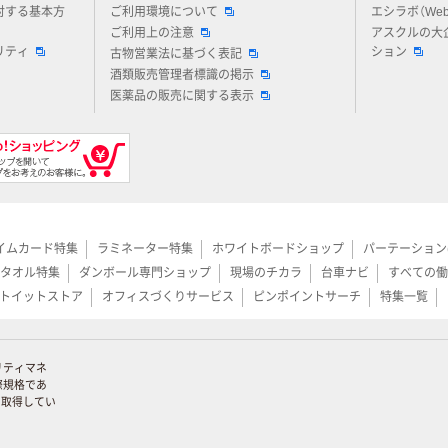
対する基本方
ご利用環境について
エシラボ（We
ご利用上の注意
アスクルの大
リティ
ション
古物営業法に基づく表記
酒類販売管理者標識の掲示
医薬品の販売に関する表示
イムカード特集
ラミネーター特集
ホワイトボードショップ
パーテーション
タオル特集
ダンボール専門ショップ
現場のチカラ
台車ナビ
すべての働
トイットストア
オフィスづくりサービス
ピンポイントサーチ
特集一覧
リティマネ
際規格であ
証を取得してい