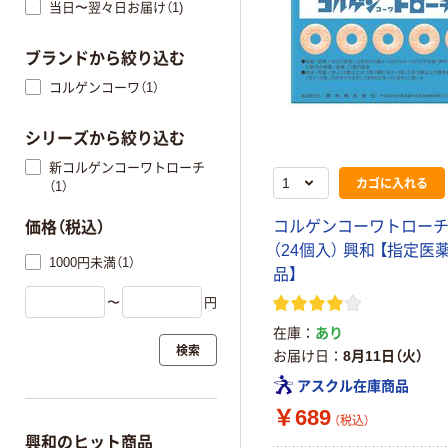
当日〜翌々日お届け（1)
ブランドから絞り込む
コルゲンコーワ（1）
シリーズから絞り込む
新コルゲンコーワトローチ
カゴに入れる
（1）
コルゲンコーワトローチ
価格（税込）
（24個入） 興和 【指定医
1000円未満（1）
品】
〜
円
在庫
あり
検索
お届け日
8月11日（火）
アスクル在庫商品
￥689
（税込）
興和のヒット商品