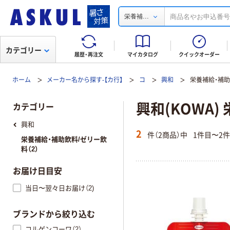
...
栄養補
カテゴリー
履歴・再注文
マイカタログ
クイックオーダー
ホーム
メーカー名から探す-【カ行】
コ
興和
栄養補給・補助
興和(KOWA
カテゴリー
興和
2
件（2商品）中
1件目〜2
栄養補給・補助飲料/ゼリー飲
料（2）
お届け日目安
当日〜翌々日お届け（2)
ブランドから絞り込む
コルゲンコーワ（2）