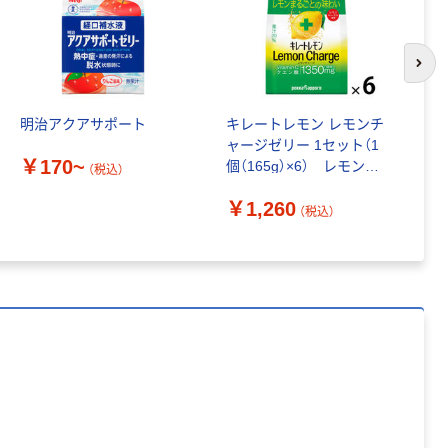
スクル スマート
￥328~
（税込）
コンパクト ビ
ビッド PEFC認
次の
証
本気プライス
ペーパータオル
明治アクアサポート
キレートレモン レモンチ
キ
中判 再生紙
ャージゼリー 1セット（1
リ
100％ 200枚
￥170~
個（165g）×6） レモンペ
FSC認証 シング
（税込）
￥149~
（税込）
ースト使用 ビタミンC
ル 大王製紙共同
￥
￥1,260
クエン酸 ポッカサッポ
企画 オリジナル
（税込）
ロ