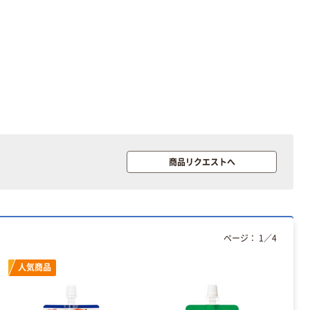
共同企画 トイ
ーホワイト+
￥330~
￥149~
（税込）
（税込）
レクリーナー
トイレシート
オリジナル
本気プライス
オリジナル
【ガムテープ】ア
アスクル プラス
スクル 現場のチ
チックグローブ
カラ 厚さ
粉なし（パウダ
0.22mm 布テー
ーフリー）
￥145~
￥398~
（税込）
（税込）
プ
本気プライス
商品リクエストへ
アスクル クリア
ーホルダー A4
スタンダード
￥126~
（税込）
ページ：
1
／
4
本気プライス
人気商品
ティッシュペー
パー ボックス
150組 5箱入 ア