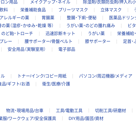
サロン用品
メイクアップ・ネイル
除湿剤/衣類防虫剤/押入れ
飲料
栄養補助食品
プリーツマスク
立体マスク
・アレルギーの薬
胃腸薬
整腸・下痢・便秘
医薬品ドリン
膚の薬（湿疹・かゆみ・乾燥 等）
うがい薬・のどの腫れ痛み
ビタ
のど飴・トローチ
迅速診断キット
うがい薬
栄養補給
プレー
腰サポーター/骨盤ベルト
膝サポーター
足首・
安全用品（実験室用）
電子部品
イル
トナー/インク/コピー用紙
パソコン/周辺機器/メディア
食品/ギフト/お酒
衛生/医療/介護
物流・現場用品/台車
工具/電動工具
切削工具/研磨材
業服/ワークウェア/安全保護具
DIY用品/園芸/資材