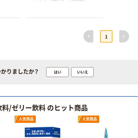
ペン ゼブラ
ローブ ホワイ
￥52~
￥698~
（税込）
（税込）
ト 粉なし（パ
ウダーフリー）
本気プライス
本気プライス
嬬恋銘水 ナチュ
ペーパータオル
前へ
次へ
1
ラルミネラルウ
小判・シングル
ォーター 500ml
再生紙 200枚
キャップシール
FSC認証紙 アス
￥1,037~
￥143~
（税込）
付き／2Lラベル
クルオリジナル
（税込）
レス 10本
本気プライス
つかりましたか？
はい
いいえ
オリジナル
ティッシュペー
スズラン 酒精綿
パー ボックス
G バルクタイプ
モカ 200組 5個
指定医薬部外品
アスクル オリジ
￥428~
（税込）
ナルティッシュ
￥140~
（税込）
飲料/ゼリー飲料 のヒット商品
PEFC認証
オリジナル
人気商品
人気商品
人気商品
【アスクル限定】
サントリー 天然
ファーストレイ
水 ミネラルウォ
ト ニトリルグ