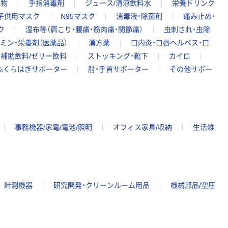
小物
手指消毒剤
ジュース/清涼飲料水
栄養ドリンク
子供用マスク
N95マスク
消毒液・除菌剤
痛み止め・
ク
湿布等（肩こり・腰痛・筋肉痛・関節痛）
虫刺され・虫除
ミン・栄養剤（医薬品）
漢方薬
口内炎・口唇ヘルペス・口
・補助飲料/ゼリー飲料
ストッキング・靴下
カイロ
ふくらはぎサポーター
肘・手首サポーター
その他サポー
事務機器/家電/電池/照明
オフィス家具/収納
生活雑
計測機器
研究開発・クリーンルーム用品
機械部品/空圧