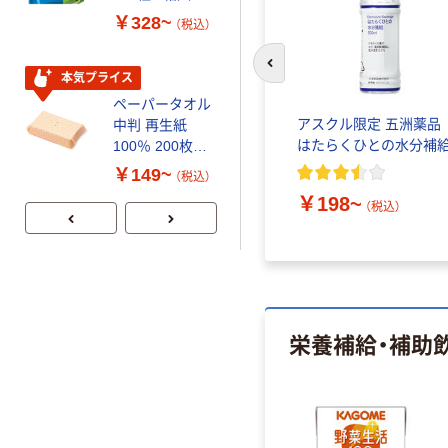
スクル スマート
100% 6ロール
￥328~
￥470~
（税込）
（税込）
コンパクト ビ
リサイクル100
ビッド PEFC認
芯あり FSC認
前のスライドへ
証
証
本気プライス
期間限定価格
ペーパータオル
アスクル プラ
エブリサ
コカ・コーラ コカ・コーラ
アスクル限定 五洲薬
中判 再生紙
スチックグロー
ジゼリ
ミニッツメイド 朝 180g
はたらくひとの水分補
100％ 200枚
ブ 薄手 粉な
12個入）
FSC認証 シング
し（パウダーフ
￥149~
￥298~
（税込）
（税込）
ル 大王製紙共同
リー）
￥5,952~
￥198~
（税込）
（税込）
企画 オリジナル
栄養補給・補助