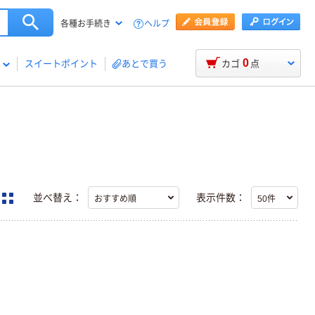
ヘルプ
各種お手続き
0
スイートポイント
あとで買う
カゴ
点
並べ替え：
表示件数：