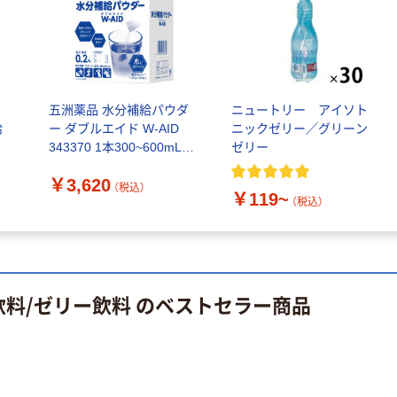
ーター ペットボ
ローブ ブル
￥698~
（税込）
トル
ー 粉なし（パ
￥686~
（税込）
ウダーフリー）
オリジナル
本気プライス
アスクル 検査用
ファーストレイ
品
五洲薬品 水分補給パウダ
ニュートリー アイソト
ディスポパンツ
ト ホワイト紙コ
給
ー ダブルエイド W-AID
ニックゼリー／グリーン
￥96~
（税込）
ップ
343370 1本300~600mL用
ゼリー
１箱（50本入）
￥374~
（税込）
￥3,620
（税込）
￥119~
（税込）
飲料/ゼリー飲料 のベストセラー商品