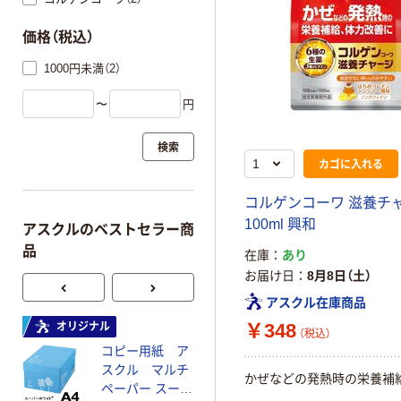
価格（税込）
1000円未満（2）
〜
円
検索
カゴに入れる
コルゲンコーワ 滋養チ
100ml 興和
アスクルのベストセラー商
品
在庫
あり
お届け日
8月8日（土）
アスクル在庫商品
￥348
オリジナル
オリジナル
（税込）
コピー用紙 ア
コピー用紙 マ
スクル マルチ
ルチペーパー
かぜなどの発熱時の栄養補
ペーパー スーパ
スーパーエコノ