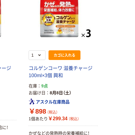
カゴに入れる
ャージ
コルゲンコーワ 滋養チャージ
100ml×3個 興和
在庫
9点
お届け日
8月8日（土）
アスクル在庫商品
￥898
本気プライス
オリジナル
（税込）
蛍光オプテック
【アスクル限定】
￥299.34
1個あたり
（税込）
ス1(アスクル限
ファーストレイ
給に！
定モデル) 蛍光
ト ニトリルグ
かぜなどの発熱時の栄養補給に！