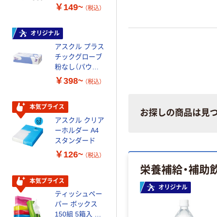
ーホワイト+
ミー+
￥149~
￥149~
（税込）
（税込）
オリジナル
本気プライス
アスクル プラス
トイレットペー
チックグローブ
パー ダブル60
粉なし（パウダ
ｍ 再生紙
ーフリー）
100% 6ロール
￥398~
￥460~
（税込）
（税込）
リサイクル100
芯あり FSC認
証
本気プライス
本気プライス
お探しの商品は見
アスクル クリア
アスクル 耳にや
ーホルダー A4
さしい やわらか
スタンダード
いマスク
￥126~
￥458~
（税込）
（税込）
栄養補給・補助
本気プライス
本気プライス
オリジナル
ティッシュペー
トイレットペー
パー ボックス
パー シングル
150組 5箱入 ア
120ｍ 再生紙