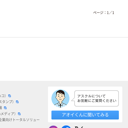
ページ：
1
／
1
ハコ）
スタンプ）
場
bメディア）
アオイくんに聞いてみる
企業向けトータルソリュー