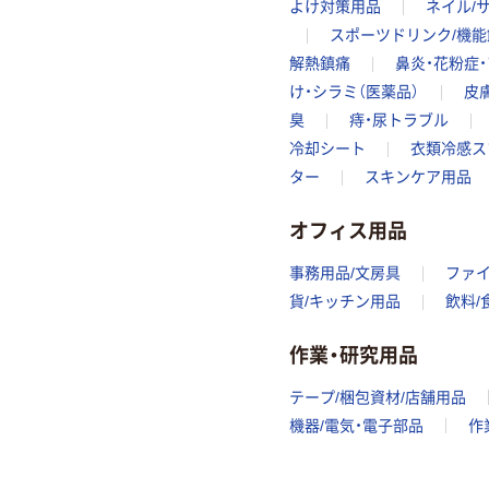
よけ対策用品
ネイル/
スポーツドリンク/機能
解熱鎮痛
鼻炎・花粉症
け・シラミ（医薬品）
皮
臭
痔・尿トラブル
冷却シート
衣類冷感ス
ター
スキンケア用品
オフィス用品
事務用品/文房具
ファ
貨/キッチン用品
飲料/
作業・研究用品
テープ/梱包資材/店舗用品
機器/電気・電子部品
作