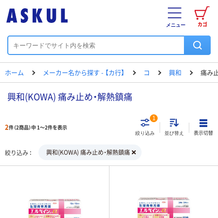
カゴ
メニュー
ホーム
メーカー名から探す - 【カ行】
コ
興和
痛み
興和(KOWA) 痛み止め・解熱鎮痛
1
2
件（2商品）中 1～2件を表示
表示切替
絞り込み
並び替え
興和(KOWA) 痛み止め・解熱鎮痛
絞り込み