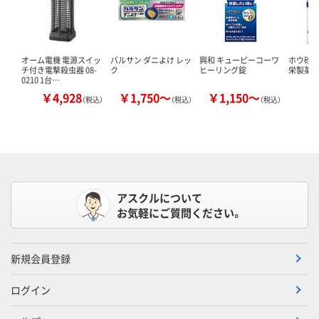
オーム電機 電源スイッ
バルサン ダニよけ レッ
興和 キューピーコーワ
ホウ砂（結
チ付き電撃殺虫器 08-
ク
ヒーリング錠
栄製薬 
0210 1台…
￥4,928
￥1,750～
￥1,150～
￥
（税込）
（税込）
（税込）
アスクルについて
お気軽にご質問ください。
新規会員登録
ログイン