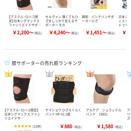
【アスクル・ロハコ限
セルヴァン 薄くてもひ
興和 バンテリンサポ
日本シグ
定】日本シグマックス
ざをしっかり支えるサ
ーターひざ
ィエイド
ファシリエイドサポ…
ポーター モカ
ド ヒザ
￥2,200～
￥4,240～
￥1,451～
￥2
（税込）
（税込）
（税込）
膝サポーターの売れ筋ランキング
【アスクル・ロハコ限定】
ヤマショウ ひざらくらく
アルケア シュラッテル
ア
日本シグマックス ファシ
パッド HP-01 1個
バンド 19851
リ
リエイドサ…
ズ
￥880
￥1,580
(
13件
)
（税込）
（税込）