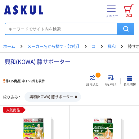
カゴ
メニュー
ホーム
メーカー名から探す - 【カ行】
コ
興和
膝サ
興和(KOWA) 膝サポーター
1
5
件（15商品）中 1～5件を表示
表示切替
絞り込み
並び替え
興和(KOWA) 膝サポーター
絞り込み
人気商品