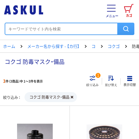
カゴ
メニュー
ホーム
メーカー名から探す - 【カ行】
コ
コクゴ
防
コクゴ 防毒マスク・備品
1
3
件（3商品）中 1～3件を表示
表示切替
絞り込み
並び替え
コクゴ 防毒マスク・備品
絞り込み