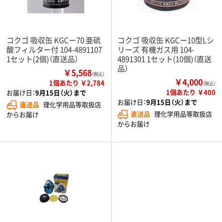
コクゴ 吸収缶 KGCー70 亜硫
コクゴ 吸収缶 KGCー10型Lシ
酸フィルター付 104-4891107
リーズ 有機ガス用 104-
1セット(2個)（直送品）
4891301 1セット(10個)（直送
品）
￥5,568
（税込）
￥4,000
1個あたり ￥2,784
（税込）
1個あたり ￥400
お届け日：
9月15日（火）まで
お届け日：
9月15日（火）まで
直送品
理化学用品等取扱店
直送品
理化学用品等取扱店
からお届け
からお届け