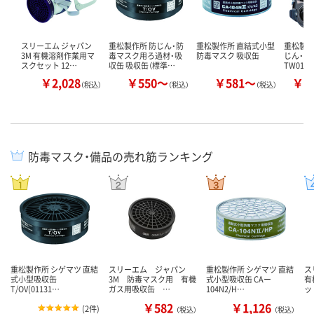
スリーエム ジャパン
重松製作所 防じん・防
重松製作所 直結式小型
重松製作
3M 有機溶剤作業用マ
毒マスク用ろ過材・吸
防毒マスク 吸収缶
じん・防
スクセット 12…
収缶 吸収缶（標準…
TW01SC
￥2,028
￥550～
￥581～
￥2
（税込）
（税込）
（税込）
防毒マスク・備品の売れ筋ランキング
重松製作所 シゲマツ 直結
スリーエム ジャパン
重松製作所 シゲマツ 直結
ス
式小型吸収缶
3M 防毒マスク用 有機
式小型吸収缶 CAー
有
T/OV(01131…
ガス用吸収缶 …
104N2/H…
ッ
￥582
￥1,126
(
2件
)
（税込）
（税込）