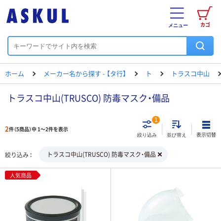
カゴ
メニュー
ホーム
メーカー名から探す - 【タ行】
ト
トラスコ中山
トラスコ中山(TRUSCO) 防毒マスク・備品
1
2
件（5商品）中 1～2件を表示
表示切替
絞り込み
並び替え
トラスコ中山(TRUSCO) 防毒マスク・備品
絞り込み
人気商品