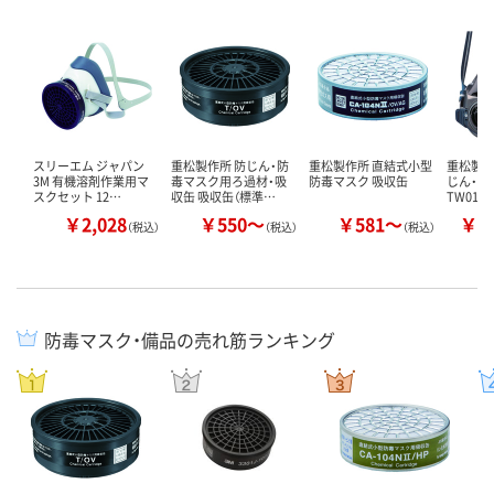
スリーエム ジャパン
重松製作所 防じん・防
重松製作所 直結式小型
重松製作
3M 有機溶剤作業用マ
毒マスク用ろ過材・吸
防毒マスク 吸収缶
じん・防
スクセット 12…
収缶 吸収缶（標準…
TW01SC
￥2,028
￥550～
￥581～
￥2
（税込）
（税込）
（税込）
防毒マスク・備品の売れ筋ランキング