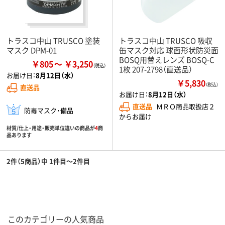
トラスコ中山 TRUSCO 塗装
トラスコ中山 TRUSCO 吸収
マスク DPM-01
缶マスク対応 球面形状防災面
BOSQ用替えレンズ BOSQ-C
￥805
￥3,250
1枚 207-2798（直送品）
お届け日：
8月12日（水）
￥5,830
（税込）
直送品
お届け日：
8月12日（水）
直送品
ＭＲＯ商品取扱店２
防毒マスク・備品
からお届け
材質/仕上・用途・販売単位違いの商品が
4
商
品あります
2件（5商品）中 1件目～2件目
このカテゴリーの人気商品