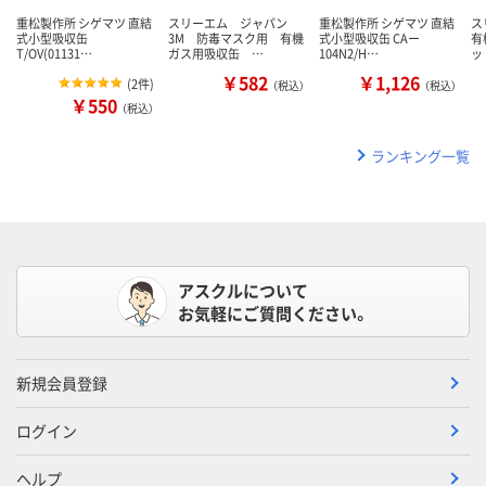
重松製作所 シゲマツ 直結
スリーエム ジャパン
重松製作所 シゲマツ 直結
ス
式小型吸収缶
3M 防毒マスク用 有機
式小型吸収缶 CAー
有
T/OV(01131…
ガス用吸収缶 …
104N2/H…
ッ
￥582
￥1,126
(
2件
)
（税込）
（税込）
￥550
（税込）
ランキング一覧
アスクルについて
お気軽にご質問ください。
新規会員登録
ログイン
ヘルプ