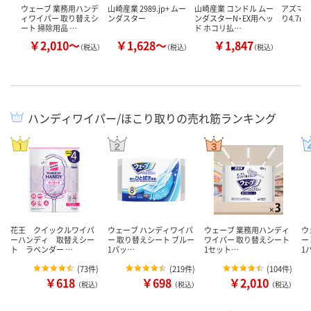
ウェーブ 業務用ハンデ
山崎産業 2989.jp+ ムー
山崎産業 コンドル ムー
アズマ工
ィワイパー 取り替えシ
ンダスター
ンダスターN・EX用ヘッ
り4.7m 
ート 掃除用品 …
ド ホコリ払…
￥2,010～
￥1,628～
￥1,847
￥
（税込）
（税込）
（税込）
ハンディワイパー/ほこり取りの売れ筋ランキング
花王 クイックルワイパ
ウェーブ ハンディワイパ
ウェーブ 業務用ハンディ
ウ
ーハンディ 取替えシー
ー 取り替えシート ブルー
ワイパー 取り替えシート
ー
ト ラベンダー …
1パッ…
1セット…
1
(
73件
)
(
219件
)
(
104件
)
￥618
￥698
￥2,010
（税込）
（税込）
（税込）