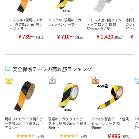
アスクル 「現場のチカ
アスクル 「現場のチカ
ニトムズ 室内用ライン
寺岡製作
ラ」 厚さ0.30ｍｍ 布テ
ラ」 ラインテープ
テープ ロング 白 幅
カラ」 
ープ トラ…
50mm×長さ5…
50mm
￥739～
￥710～
￥1,420
￥1
（税込）
（税込）
（税込）
安全保護テープの売れ筋ランキング
現場のチカラ トラ柄布テ
現場のチカラ ラインテー
Trimate 警告テープ 危険
T
ープ 幅50mm×長さ25m
プ トラ柄 幅50mm×長さ
表示 トラテープ 幅
ク
アスク…
20m …
45mm…
T
￥496
(
9件
)
(
9件
)
（税込）