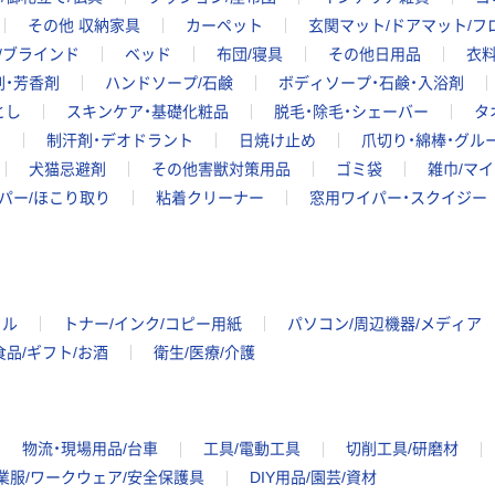
その他 収納家具
カーペット
玄関マット/ドアマット/フ
/ブラインド
ベッド
布団/寝具
その他日用品
衣料
剤・芳香剤
ハンドソープ/石鹸
ボディソープ・石鹸・入浴剤
とし
スキンケア・基礎化粧品
脱毛・除毛・シェーバー
タ
ア
制汗剤・デオドラント
日焼け止め
爪切り・綿棒・グル
犬猫忌避剤
その他害獣対策用品
ゴミ袋
雑巾/マ
パー/ほこり取り
粘着クリーナー
窓用ワイパー・スクイジー
イル
トナー/インク/コピー用紙
パソコン/周辺機器/メディア
食品/ギフト/お酒
衛生/医療/介護
物流・現場用品/台車
工具/電動工具
切削工具/研磨材
業服/ワークウェア/安全保護具
DIY用品/園芸/資材