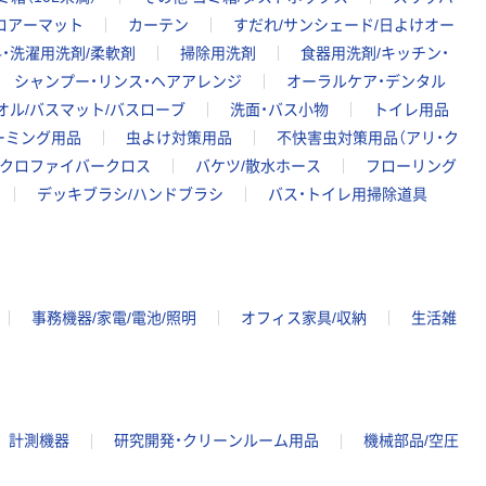
ロアーマット
カーテン
すだれ/サンシェード/日よけオー
・洗濯用洗剤/柔軟剤
掃除用洗剤
食器用洗剤/キッチン・
シャンプー・リンス・ヘアアレンジ
オーラルケア・デンタル
オル/バスマット/バスローブ
洗面・バス小物
トイレ用品
ーミング用品
虫よけ対策用品
不快害虫対策用品（アリ・ク
イクロファイバークロス
バケツ/散水ホース
フローリング
デッキブラシ/ハンドブラシ
バス・トイレ用掃除道具
事務機器/家電/電池/照明
オフィス家具/収納
生活雑
計測機器
研究開発・クリーンルーム用品
機械部品/空圧