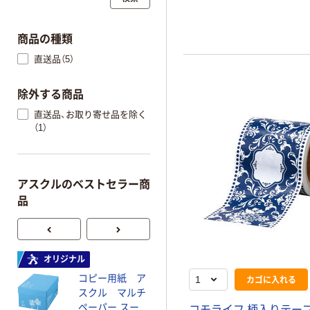
商品の種類
直送品（5）
除外する商品
直送品、お取り寄せ品を除く
（1）
アスクルのベストセラー商
品
オリジナル
本気プライス
コピー用紙 ア
トイレットペー
カゴに入れる
スクル マルチ
パー ダブル60
ペーパー スーパ
ｍ 再生紙
コモライフ 柄入りテープ 