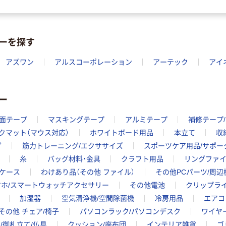
ーを探す
アズワン
アルスコーポレーション
アーテック
アイ
ー
面テープ
マスキングテープ
アルミテープ
補修テープ
クマット（マウス対応）
ホワイトボード用品
本立て
収
グ
筋力トレーニング/エクササイズ
スポーツケア用品/サポー
糸
バッグ材料・金具
クラフト用品
リングファイ
ケース
わけあり品（その他 ファイル）
その他PCパーツ/周辺
マホ/スマートウォッチアクセサリー
その他電池
クリップラ
加湿器
空気清浄機/空間除菌機
冷房用品
エアコ
その他 チェア/椅子
パソコンラック/パソコンデスク
ワイヤー
/御札立て/仏具
クッション/座布団
インテリア雑貨
ゴ