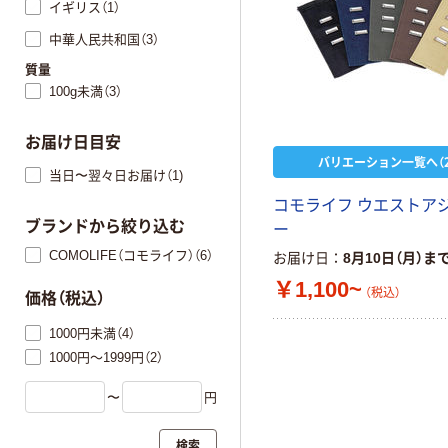
イギリス（1）
中華人民共和国（3）
質量
100g未満（3）
お届け日目安
バリエーション一覧へ（2
当日〜翌々日お届け（1)
コモライフ ウエストア
ブランドから絞り込む
ー
COMOLIFE（コモライフ）（6）
お届け日
8月10日（月）ま
￥1,100~
（税込）
価格（税込）
1000円未満（4）
1000円～1999円（2）
〜
円
検索