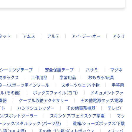
ネット
アムス
アルテ
アイ・ジー・オー
アクリ
/シーリングテープ
安全保護テープ
ハサミ
マグネ
納ボックス
工作用品
学習用品
おもちゃ/玩具
ター/スポーツ用インソール
スポーツウェア/小物
手芸用
ル（その他）
ボックスファイル（ヨコ）
ドキュメントファ
機器
ケーブル収納アクセサリー
その他電源タップ/電源
イト
ハンドシュレッダー
その他事務機器
テレビ/
ン/スポットクーラー
スキンケア/フェイスケア家電
マッ
ラック/メタルラック (パーツ品)
靴箱/シューズボックス/下駄
ミ箱（10L未満）
その他 ゴミ箱/ダストボックス
スリッパ