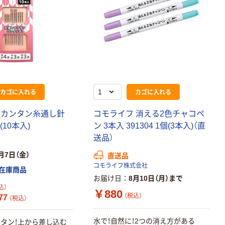
カゴに入れる
カゴに入れる
 カンタン糸通し針
コモライフ 消える2色チャコペ
個(10本入)
ン 3本入 391304 1個(3本入)（直
送品）
月7日（金）
直送品
コモライフ株式会社
在庫商品
お届け日
8月10日（月）まで
込）
￥880
（税込）
77
（税込）
水で！自然に！2つの消え方がある
タン！上から差し込む