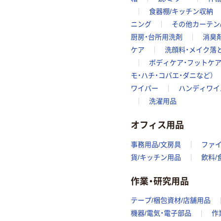
食器棚/キッチン収納
ニング
その他カーテン
厨房・台所用洗剤
消臭
ケア
洗顔料・メイク落
ボディケア・フットケ
モ・ハチ・コバエ・ダニなど）
ワイパー
ハンディワイ
洗濯用品
オフィス用品
事務用品/文房具
ファ
貨/キッチン用品
飲料/
作業・研究用品
テープ/梱包資材/店舗用品
機器/電気・電子部品
作