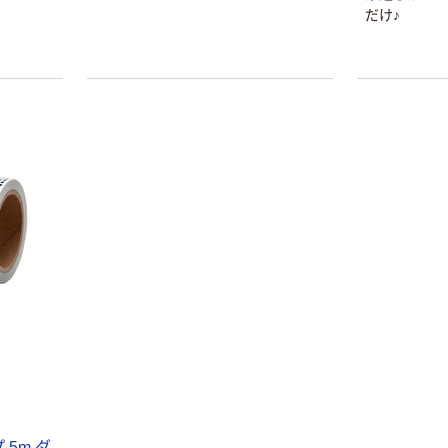
だけ♪
本気プライス
オリジナル
トイレットペー
スズラン 酒精綿
パー シングル
G バルクタイプ
120ｍ 再生紙
指定医薬部外品
5m ダ