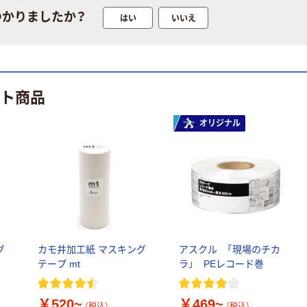
ーター ペットボ
ト ニトリルグ
つかりましたか？
トル
はい
いいえ
￥686~
（税込）
ローブ ホワイ
￥698~
（税込）
ト 粉なし（パ
ウダーフリー）
期間限定価格
本気プライス
アスクル プラ
ファーストレイ
ット商品
スチックグロー
ト ホワイト紙コ
ブ 薄手 粉な
ップ
し（パウダーフ
オリジナル
￥298~
（税込）
リー）
￥374~
（税込）
グ
カモ井加工紙 マスキング
アスクル 「現場のチカ
テープ mt
ラ」 PEレコード巻
￥520~
￥469~
（税込）
（税込）