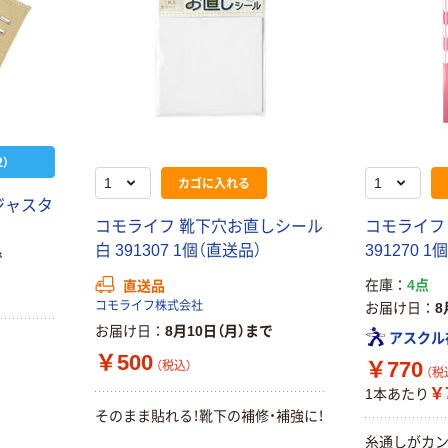
）
カゴに入れる
ジャスタ
コモライフ 靴下穴お直しシール
コモライフ
白 391307 1個（直送品）
391270 1
で
在庫
4点
直送品
コモライフ株式会社
お届け日
8
お届け日
8月10日（月）まで
アスクル
￥500
￥770
（税込）
（税
￥
1本あたり
そのまま貼れる！靴下の補修・補強に！
糸通しがカン