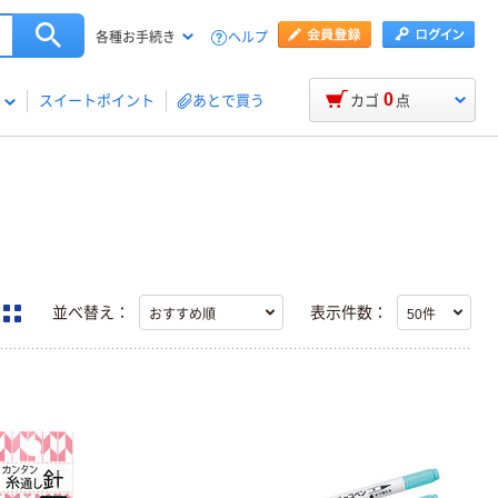
ヘルプ
各種お手続き
0
スイートポイント
あとで買う
カゴ
点
並べ替え：
表示件数：