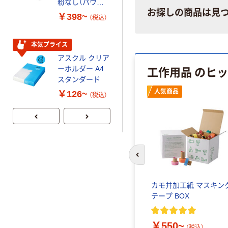
粉なし（パウダ
再生紙 200枚
お探しの商品は見
ーフリー）
FSC認証紙 アス
￥398~
￥143~
（税込）
（税込）
クルオリジナル
本気プライス
本気プライス
アスクル クリア
アスクル トイ
工作用品 のヒ
ーホルダー A4
レのおそうじシ
スタンダード
ート 大王製紙
共同企画 トイ
人気商品
￥126~
￥330~
（税込）
（税込）
レクリーナー
トイレシート
オリジナル
前のスライドへ
ングテー
サンワ 手作りうちわキ
カモ井加工紙 マスキン
巻セット
ット
テープ BOX
￥1,523~
-
（税込）
￥550~
（税込）