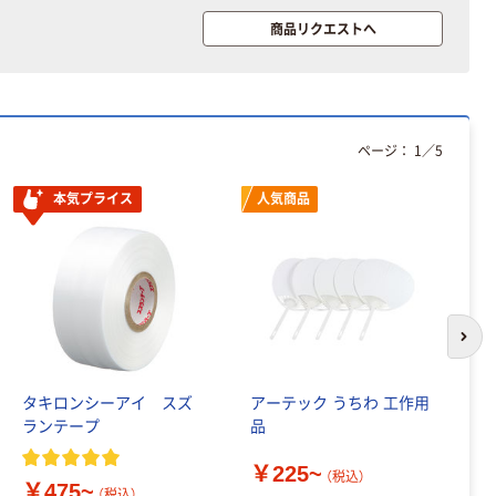
粉なし（パウダ
ーフリー）
商品リクエストへ
￥398~
（税込）
本気プライス
アスクル クリア
ーホルダー A4
ページ：
1
／
5
スタンダード
本気プライス
人気商品
￥126~
（税込）
次の
タキロンシーアイ スズ
アーテック うちわ 工作用
今
ランテープ
品
プ
￥225~
￥
（税込）
￥475~
（税込）