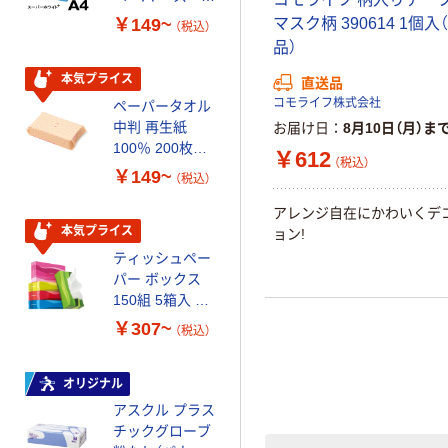
ーホワイト+
100% 6ロール
￥149~
￥446~
マスク柄 390614 1個入
（税込）
（税込）
リサイクル100
品）
芯あり FSC認
証
本気プライス
オリジナル
直送品
コモライフ株式会社
ペーパータオル
コピー用紙 マ
中判 再生紙
ルチペーパー
お届け日
8月10日（月）ま
100％ 200枚
スーパーエコノ
￥612
（税込）
FSC認証 シング
ミー+
￥149~
￥149~
（税込）
（税込）
ル 大王製紙共同
企画 オリジナル
アレンジ自在にかわいくデ
本気プライス
本気プライス
ョン!
ティッシュペー
アスクル 耳にや
パー ボックス
さしい やわらか
150組 5箱入 ア
いマスク
スクル スマート
￥307~
￥458~
（税込）
（税込）
コンパクト ビ
ビッド PEFC認
証
オリジナル
本気プライス
アスクル プラス
ペーパータオル
チックグローブ
小判・シングル