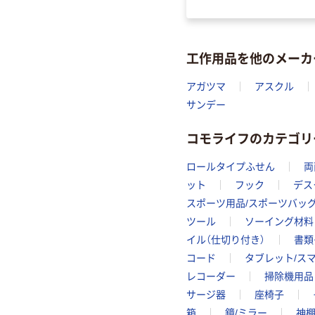
工作用品を他のメーカ
アガツマ
アスクル
サンデー
コモライフのカテゴリ
ロールタイプふせん
両
ット
フック
デス
スポーツ用品/スポーツバッ
ツール
ソーイング材料
イル（仕切り付き）
書類
コード
タブレット/ス
レコーダー
掃除機用品
サージ器
座椅子
箱
鏡/ミラー
神棚