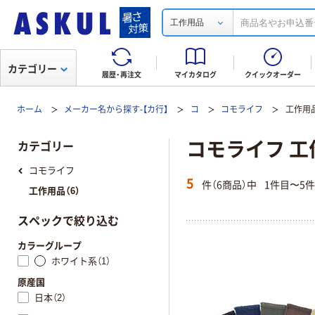
工作用品
カテゴリー
履歴・再注文
マイカタログ
クイックオーダー
ホーム
メーカー名から探す-【カ行】
コ
コモライフ
工作用
コモライフ 工
カテゴリー
コモライフ
5
件（6商品）中
1件目〜5
工作用品（6）
スペックで絞り込む
カラーグループ
ホワイト系（1）
原産国
日本（2）