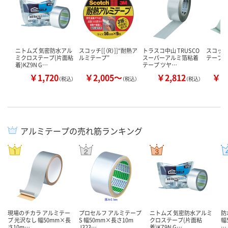
ニトムズ 気密防水アル
スコッチ[[（R）]]“耐熱ア
トラスコ中山 TRUSCO
スコッチ[
ミクロステープ(片面粘
ルミテープ”
スーパーアルミ箔粘着
テープ（
着)KZ9N G…
テープ ツヤ…
￥1,720
￥2,005～
￥2,812
￥1
（税込）
（税込）
（税込）
アルミテープの売れ筋ランキング
現場のチカラ アルミテー
プロセルフ アルミテープ
ニトムズ 気密防水アルミ
防
プ 光沢なし 幅50mm×長
S 幅50mm×長さ10m
クロステープ(片面粘
幅
さ10m…
J323…
着)KZ9N G…
…