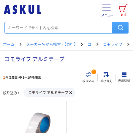
カゴ
メニュー
ホーム
メーカー名から探す - 【カ行】
コ
コモライフ
コモライフ アルミテープ
1
1
件（1商品）中 1～1件を表示
表示切替
絞り込み
並び替え
コモライフ アルミテープ
絞り込み