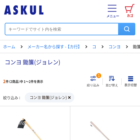
カゴ
メニュー
ホーム
メーカー名から探す - 【カ行】
コ
コンヨ
鋤簾
コンヨ 鋤簾(ジョレン)
1
2
件（2商品）中 1～2件を表示
表示切替
絞り込み
並び替え
コンヨ 鋤簾(ジョレン)
絞り込み