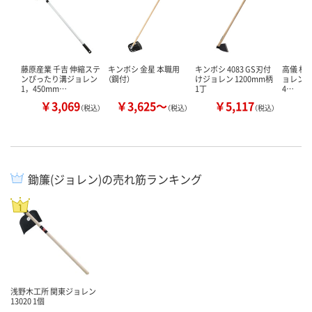
藤原産業 千吉 伸縮ステ
キンボシ 金星 本職用
キンボシ 4083 GS刃付
高儀 村
ンぴったり溝ジョレン
（鋼付）
けジョレン 1200mm柄
ョレン 20
1，450mm…
1丁
4…
￥3,069
￥3,625～
￥5,117
￥
（税込）
（税込）
（税込）
鋤簾(ジョレン)の売れ筋ランキング
浅野木工所 関東ジョレン
13020 1個