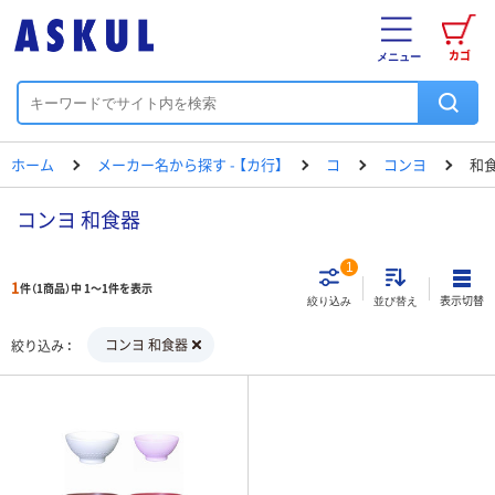
カゴ
メニュー
ホーム
メーカー名から探す - 【カ行】
コ
コンヨ
和
コンヨ 和食器
1
1
件（1商品）中 1～1件を表示
表示切替
絞り込み
並び替え
コンヨ 和食器
絞り込み