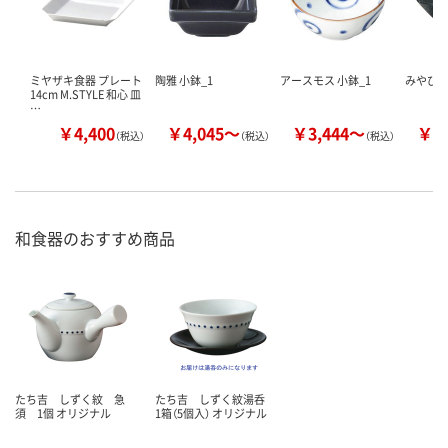
ミヤザキ食器 プレート
陶雅 小鉢_1
アースモス 小鉢_1
みやび街
14cm M.STYLE 和心 皿
…
￥4,400
￥4,045～
￥3,444～
￥3
（税込）
（税込）
（税込）
和食器のおすすめ商品
たち吉 しずく紋 急
たち吉 しずく紋湯呑
須 1個 オリジナル
1箱（5個入） オリジナル