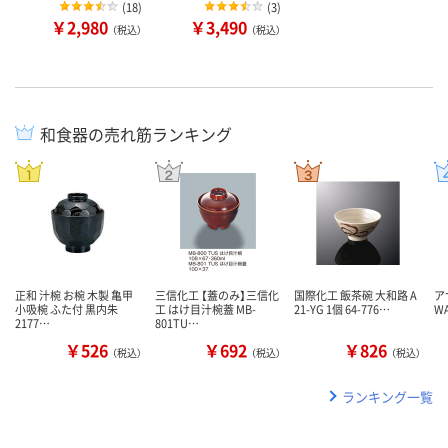
(
18
)
(
3
)
￥2,980
￥3,490
（税込）
（税込）
和食器の売れ筋ランキング
正和 汁椀 お椀 木製 亀甲
三信化工 【蓋のみ】三信化
国際化工 飯茶碗 大和路 A
ア
小吸椀 ふた付 黒内朱
工 はけ目汁椀蓋 MB-
21-YG 1個 64-776…
W
2177…
801TU…
￥526
￥692
￥826
（税込）
（税込）
（税込）
ランキング一覧