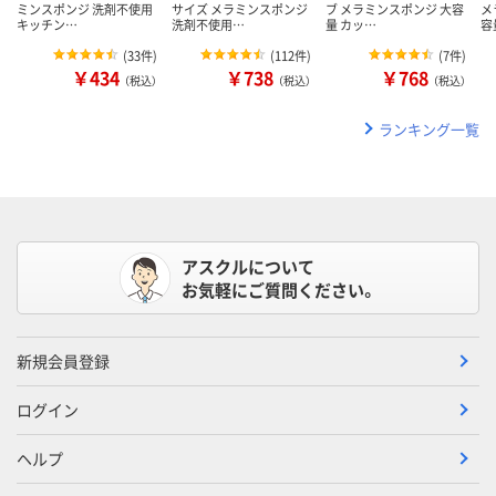
ミンスポンジ 洗剤不使用
サイズ メラミンスポンジ
ブ メラミンスポンジ 大容
メ
キッチン…
洗剤不使用…
量 カッ…
容
(
33件
)
(
112件
)
(
7件
)
￥434
￥738
￥768
（税込）
（税込）
（税込）
ランキング一覧
アスクルについて
お気軽にご質問ください。
新規会員登録
ログイン
ヘルプ