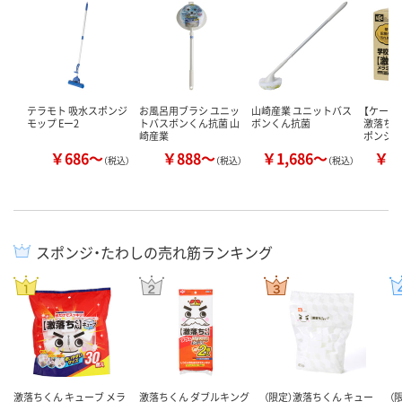
テラモト 吸水スポンジ
お風呂用ブラシ ユニッ
山崎産業 ユニットバス
【ケース
モップ Eー2
トバスボンくん抗菌 山
ボンくん抗菌
激落ちく
崎産業
ポンジ 
￥686～
￥888～
￥1,686～
￥4
（税込）
（税込）
（税込）
スポンジ・たわしの売れ筋ランキング
激落ちくん キューブ メラ
激落ちくん ダブルキング
（限定）激落ちくん キュー
（