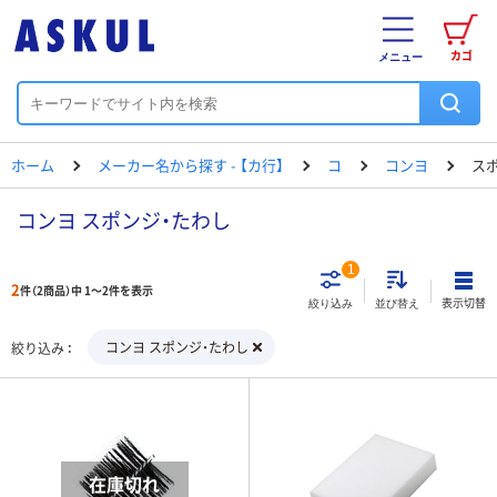
カゴ
メニュー
ホーム
メーカー名から探す - 【カ行】
コ
コンヨ
ス
コンヨ スポンジ・たわし
1
2
件（2商品）中 1～2件を表示
表示切替
絞り込み
並び替え
コンヨ スポンジ・たわし
絞り込み