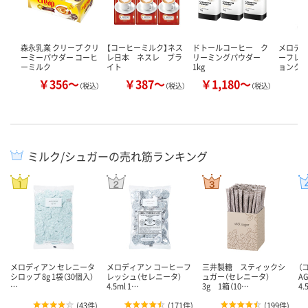
森永乳業 クリープ クリ
【コーヒーミルク】ネス
ドトールコーヒー ク
メロデ
ーミーパウダー コーヒ
レ日本 ネスレ ブラ
リーミングパウダー
ーフレッ
ーミルク
イト
1kg
ョンクリ
￥356～
￥387～
￥1,180～
￥
（税込）
（税込）
（税込）
ミルク/シュガーの売れ筋ランキング
メロディアン セレニータ
メロディアン コーヒーフ
三井製糖 スティックシ
（
シロップ 8g 1袋（30個入）
レッシュ（セレニータ）
ュガー（セレニータ）
A
…
4.5ml 1…
3g 1箱（10…
4.
(
43件
)
(
171件
)
(
199件
)