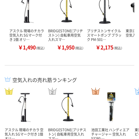
アスクル 現場のチカラ
BRIDGESTONE(ブリヂ
ブリヂストンサイクル
東京ロー
空気入れ SGマーク付
ストン) 自転車用空気
スマートポンプ ブラッ
空気入
き 1個 オリ…
入れスマ…
ク PM-501…
￥1,490
￥1,950
￥2,175
￥
（税込）
（税込）
（税込）
空気入れの売れ筋ランキング
アスクル 現場のチカラ 空
BRIDGESTONE(ブリヂス
池田工業社 ハンディエア
東
気入れ SGマーク付き 1個
トン) 自転車用空気入れ
チャージャー 空気入れ
ピ
オリ…
スマ…
53280 …