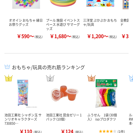
オオイシ おもちゃ 縁日
プール 施設 イベントス
三洋堂 ぷかぷか おもち
全教図 
お祭りグッズ
ペース 水遊び サマーグ
ゃ/玩具
ド
ッズ
￥590～
￥1,680～
￥1,200～
￥32
（税込）
（税込）
（税込）
おもちゃ/玩具の売れ筋ランキング
池田工業社 シャボン玉 サ
池田工業社 昆虫ゼリー 1
ふうせん 1袋（30個
ル
ンリオキャラクターズ
パック（10個）
入） isoプロダクツ
RW
730850…
本
￥110
￥124
(
1件
)
（税込）
（税込）