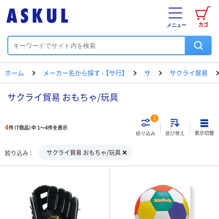
カゴ
メニュー
ホーム
メーカー名から探す - 【サ行】
サ
サクライ貿易
サクライ貿易 おもちゃ/玩具
1
4
件（7商品）中 1～4件を表示
表示切替
絞り込み
並び替え
サクライ貿易 おもちゃ/玩具
絞り込み