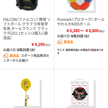
FALCON（ファルコン） 野球 ソ
Promark（プロマーク） ボール
フトボール グラブ 少年低学
やわらかKIDSボール
年用 オールラウンド ブラッ
￥6,380
￥8,800
ク FG251 1セット(1個入)（直
お届け日：
8月25日（火）
送品）
直送品
￥4,290
（税込）
お届け日：
8月25日（火）
サイズ・販売単位違いの商品が
2
商品ありま
す
直送品
スポーツ用品物流セ
ンターからお届け