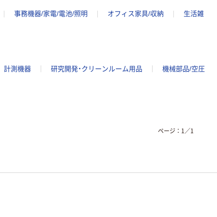
事務機器/家電/電池/照明
オフィス家具/収納
生活雑
計測機器
研究開発・クリーンルーム用品
機械部品/空圧
ページ：
1
／
1