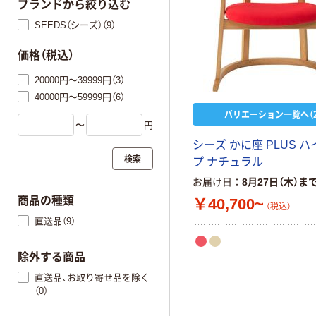
ブランドから絞り込む
SEEDS（シーズ）（9）
価格（税込）
20000円～39999円（3）
40000円～59999円（6）
バリエーション一覧へ（2
〜
円
シーズ かに座 PLUS 
検索
プ ナチュラル
お届け日
8月27日（木）ま
商品の種類
￥40,700~
（税込）
直送品（9）
除外する商品
直送品、お取り寄せ品を除く
（0）