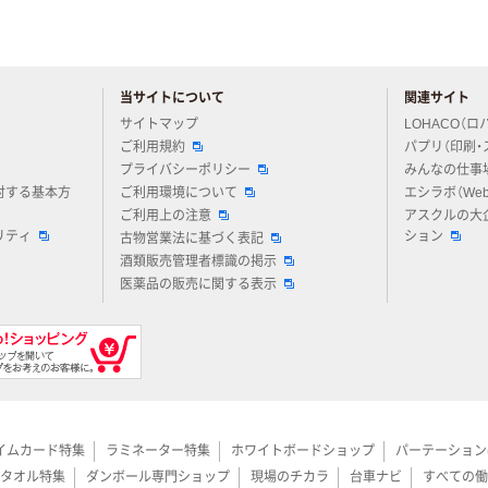
当サイトについて
関連サイト
アスクルについてお気軽にご質問ください
サイトマップ
LOHACO（ロ
ご利用規約
パプリ（印刷・
プライバシーポリシー
みんなの仕事
対する基本方
ご利用環境について
エシラボ（We
ご利用上の注意
アスクルの大
リティ
ション
古物営業法に基づく表記
酒類販売管理者標識の掲示
医薬品の販売に関する表示
イムカード特集
ラミネーター特集
ホワイトボードショップ
パーテーション
タオル特集
ダンボール専門ショップ
現場のチカラ
台車ナビ
すべての働