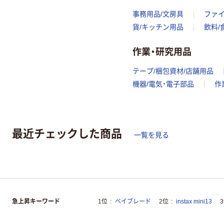
事務用品/文房具
ファ
貨/キッチン用品
飲料/
作業・研究用品
テープ/梱包資材/店舗用品
機器/電気・電子部品
作
最近チェックした商品
一覧を見る
急上昇キーワード
1位
ベイブレード
2位
instax mini13