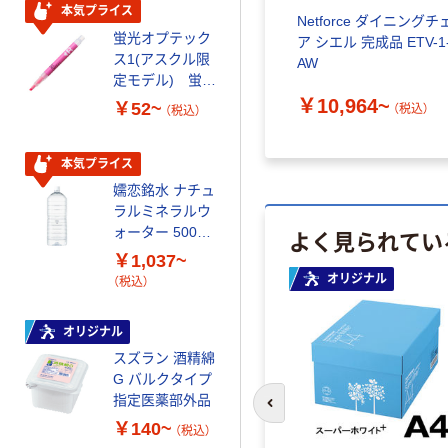
本気プライス
オリジナル
Netforce ダイニングチ
蛍光オプテック
【アスクル限定】
ア シエル 完成品 ETV-1
ス1(アスクル限
ファーストレイ
AW
定モデル) 蛍光
ト ニトリルグ
ペン ゼブラ
ローブ ホワイ
￥10,964~
￥52~
￥698~
（税込）
（税込）
（税込）
ト 粉なし（パ
ウダーフリー）
本気プライス
本気プライス
嬬恋銘水 ナチュ
ペーパータオル
ラルミネラルウ
小判・シングル
よく見られてい
ォーター 500ml
再生紙 200枚
キャップシール
FSC認証紙 アス
￥1,037~
￥143~
（税込）
付き／2Lラベル
クルオリジナル
オリジナル
（税込）
レス 10本
本気プライス
オリジナル
ティッシュペー
スズラン 酒精綿
パー ボックス
G バルクタイプ
モカ 200組 5個
指定医薬部外品
アスクル オリジ
￥428~
前のスライドへ
（税込）
ナルティッシュ
￥140~
（税込）
PEFC認証