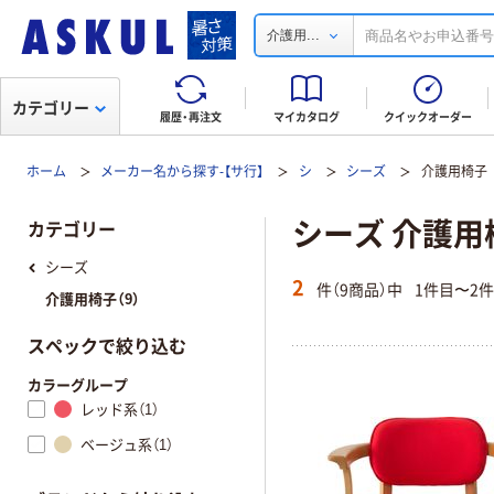
...
介護用
カテゴリー
履歴・再注文
マイカタログ
クイックオーダー
ホーム
メーカー名から探す-【サ行】
シ
シーズ
介護用椅子
シーズ 介護用
カテゴリー
シーズ
2
件（9商品）中
1件目〜2
介護用椅子（9）
スペックで絞り込む
カラーグループ
レッド系（1）
ベージュ系（1）