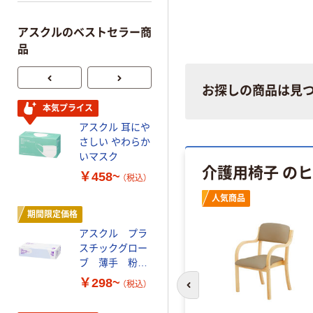
アスクルのベストセラー商
品
お探しの商品は見
本気プライス
人気商品
アスクル 耳にや
サントリー 天然
さしい やわらか
水 ミネラルウォ
いマスク
ーター ペットボ
介護用椅子 の
トル
￥458~
￥686~
（税込）
（税込）
人気商品
期間限定価格
本気プライス
アスクル プラ
ファーストレイ
スチックグロー
ト ホワイト紙コ
ブ 薄手 粉な
ップ
し（パウダーフ
￥298~
￥374~
（税込）
（税込）
リー）
前のスライドへ