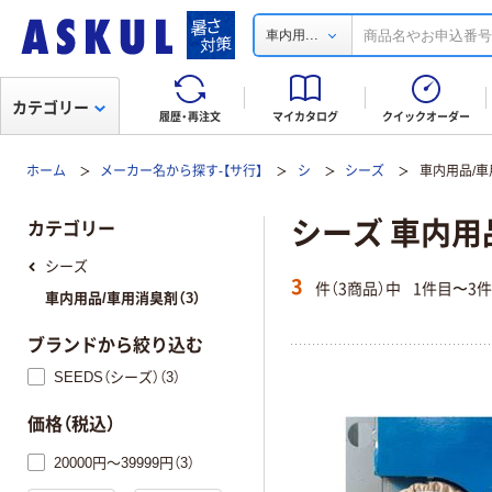
...
車内用
カテゴリー
履歴・再注文
マイカタログ
クイックオーダー
ホーム
メーカー名から探す-【サ行】
シ
シーズ
車内用品/
シーズ 車内用
カテゴリー
シーズ
3
件（3商品）中
1件目〜3
車内用品/車用消臭剤（3）
ブランドから絞り込む
SEEDS（シーズ）（3）
価格（税込）
20000円～39999円（3）