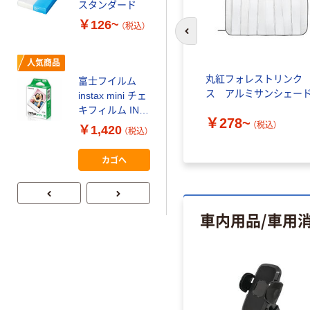
コピー用紙 マ
スタンダード
ルチペーパー
￥126~
（税込）
スーパーエコノ
前のスライドへ
ミー+
￥149~
（税込）
人気商品
型 折り
丸紅フォレストリンク
富士フイルム
本気プライス
シェード
ス アルミサンシェー
instax mini チェ
アスクル はたら
キフィルム INS
￥278~
く ふせん
MINI JP1 1パッ
）
（税込）
￥1,420
（税込）
50×15mm
ク（10枚入り）
￥386~
（税込）
カゴへ
車内用品/車用