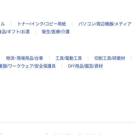
イル
トナー/インク/コピー用紙
パソコン/周辺機器/メディア
食品/ギフト/お酒
衛生/医療/介護
物流・現場用品/台車
工具/電動工具
切削工具/研磨材
業服/ワークウェア/安全保護具
DIY用品/園芸/資材