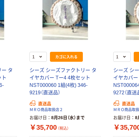
カゴに入れる
ー タ
シーズ シーズファクトリー タ
シーズ シ
ット
イヤカバー Tー4 4枚セット
イヤカバー 
6-
NST000060 1組(4枚) 346-
NST000064
9219（直送品）
9272（直送
直送品
直送品
ＭＲＯ商品取扱店２
ＭＲＯ商品取
お届け日
8月26日（水）まで
お届け日
8
￥35,700
￥35,70
（税込）
本気プライス
オリジナル
【ガムテープ】ア
アスクル 「現場