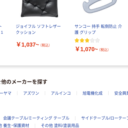
ト
ジョイフル ソフトレザー
サンコー 持手 転倒防止 介
 1
クッション
護 グリップ
￥1,037~
（税込）
￥1,070~
（税込）
を他のメーカーを探す
ーヤマ
アズワン
アルインコ
旭電機化成
安全興
会議テーブル/ミーティング テーブル
サイドテーブル/ローテー
他 養生・保護資材
その他 塗料/塗装用品