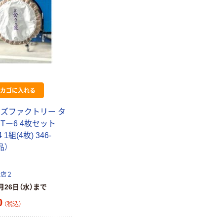
カゴに入れる
ーズファクトリー タ
Tー6 4枚セット
 1組(4枚) 346-
品）
扱店２
月26日（水）まで
0
（税込）
本気プライス
本気プライス
アスクル はたら
キングジム テプ