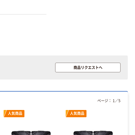
く ふせん 付箋
ラ TEPRA
75×25mm
PRO【純正】テー
プ 白ラベル
￥377~
￥914~
（税込）
（税込）
12mm幅 （黒文
字）
富士フイルム
富士フイルム チ
instax mini13
ェキ専用フィル
INS MINI 13
ム INSTAX MINI
WW2
￥12,100~
￥1,580~
（税込）
（税込）
商品リクエストへ
本気プライス
本気プライス
アスクル セロハ
トイレットペー
ンテープ
パー シングル
120ｍ 再生紙
￥216~
ページ：
1
／
5
（税込）
100% 6ロール
￥470~
（税込）
リサイクル100
人気商品
人気商品
芯あり FSC認
本気プライス
証
アスクル トイ
レのおそうじシ