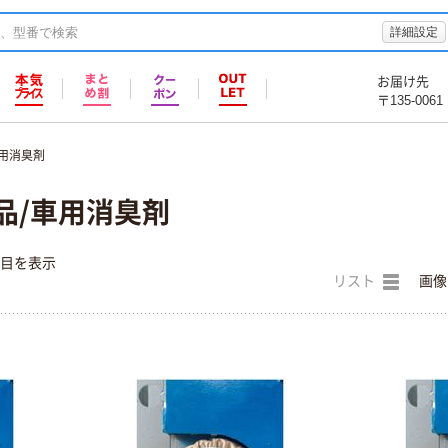
詳細設定
お届け先
〒135-0061
車用消臭剤
品/車用消臭剤
件目を表示
リスト
画像