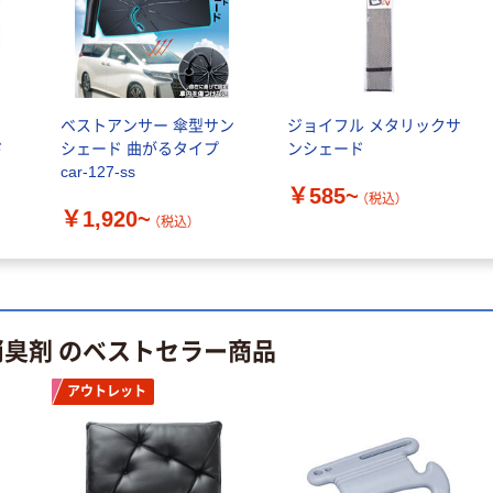
アスクルオリジ
ニチバン セロテ
ナル ラミネー
ープ 大巻
トフィルム A4
￥124~
（税込）
サイズ
￥458~
（税込）
100μ（ミクロン）
本気プライス
ベストアンサー 傘型サン
ジョイフル メタリックサ
本気プライス
大塚製薬工場
ド
シェード 曲がるタイプ
ンシェード
ペーパータオル
経口補水液 オー
car-127-ss
￥585~
中判 再生紙
エスワン（OS-1）
（税込）
￥1,920~
100％ 200枚
￥159~
（税込）
（税込）
FSC認証 シング
￥149~
（税込）
ル 大王製紙共同
企画 オリジナル
消臭剤 のベストセラー商品
アウトレット