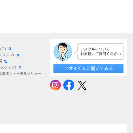
ハコ）
スタンプ）
場
bメディア）
アオイくんに聞いてみる
企業向けトータルソリュー