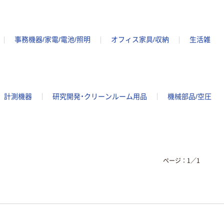
事務機器/家電/電池/照明
オフィス家具/収納
生活雑
計測機器
研究開発・クリーンルーム用品
機械部品/空圧
ページ：
1
／
1