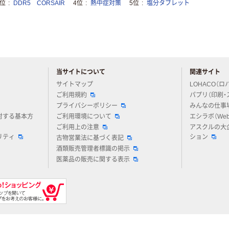
3位
DDR5 CORSAIR
4位
熱中症対策
5位
塩分タブレット
当サイトについて
関連サイト
アスクルについてお気軽にご質問ください
サイトマップ
LOHACO（ロ
ご利用規約
パプリ（印刷・
プライバシーポリシー
みんなの仕事
対する基本方
ご利用環境について
エシラボ（We
ご利用上の注意
アスクルの大
リティ
ション
古物営業法に基づく表記
酒類販売管理者標識の掲示
医薬品の販売に関する表示