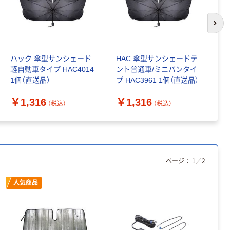
ート 大王製紙
共同企画 トイ
￥330~
（税込）
レクリーナー
次の
トイレシート
オリジナル
本気プライス
ハック 傘型サンシェード
HAC 傘型サンシェードテ
ベ
アスクル フラッ
軽自動車タイプ HAC4014
ント普通車/ミニバンタイ
ー
トファイル エコ
1個（直送品）
プ HAC3961 1個（直送品）
ノミータイプ
￥
A4タテ(コクヨ
￥115~
（税込）
￥1,316
￥1,316
製造）
（税込）
（税込）
ページ：
1
／
2
人気商品