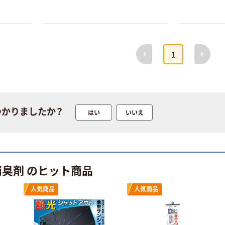
スクル 現場のチ
のチカラ」 養生
カラ 厚さ
テープ
0.22mm 布テー
￥145~
￥358~
（税込）
（税込）
プ
前へ
次へ
1
本気プライス
オリジナル
トイレットペー
サントリー 伊右
パー ダブル60
衛門 「お茶、どう
ｍ 再生紙
ぞ。」 緑茶
100% 6ロール
￥460~
￥528~
（税込）
（税込）
つかりましたか？
はい
いいえ
リサイクル100
芯あり FSC認
証
オリジナル
オリジナル
乾電池 単4
アスクル プラス
形 アルカリ乾
チックグローブ
消臭剤 のヒット商品
電池 北欧パッ
粉なし（パウダ
ケージ アスク
ーフリー）
￥140~
￥398~
（税込）
（税込）
人気商品
人気商品
ルオリジナル
オリジナル
本気プライス