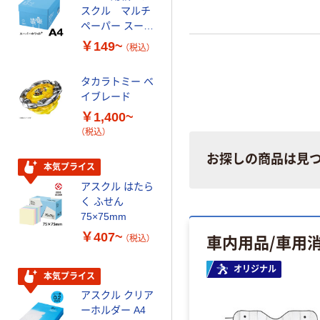
スクル マルチ
ータイプ 乳白半
ペーパー スーパ
透明 高密度タイ
ーホワイト+
プ 詰替用 バイ
￥149~
￥616~
（税込）
（税込）
オマス素材10％
配合
タカラトミー ベ
オリジナル
イブレード
乾電池 単3
￥1,400~
形 アルカリ乾
（税込）
電池 北欧パッ
ケージ アスク
￥140~
（税込）
お探しの商品は見
ルオリジナル
本気プライス
アスクル はたら
本気プライス
く ふせん
ティッシュペー
75×75mm
パー ボックス
￥407~
車内用品/車用
（税込）
150組 5箱入 ア
スクル スマート
￥328~
（税込）
オリジナル
コンパクト ビ
本気プライス
ビッド PEFC認
アスクル クリア
証
オリジナル
ーホルダー A4