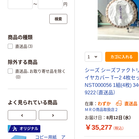
〜
円
検索
商品の種類
直送品（3）
カゴに入れる
除外する商品
シーズ シーズファクトリ
直送品、お取り寄せ品を除く
（0）
イヤカバー Tー2 4枚セ
NST000056 1組(4枚) 34
9222（直送品）
よく見られている商品
在庫
わずか
直送品
ＭＲＯ商品取扱店２
お届け日
8月12日（水）
￥35,277
（税込）
オリジナル
オリジナル
コピー用紙 ア
ゴミ袋 エコノミ