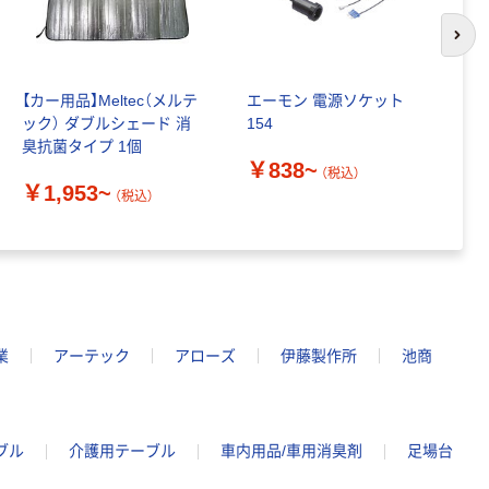
次の
【カー用品】Meltec（メルテ
エーモン 電源ソケット
C
ック） ダブルシェード 消
154
マ
臭抗菌タイプ 1個
ア
￥838~
C
（税込）
￥1,953~
￥
（税込）
業
アーテック
アローズ
伊藤製作所
池商
ブル
介護用テーブル
車内用品/車用消臭剤
足場台