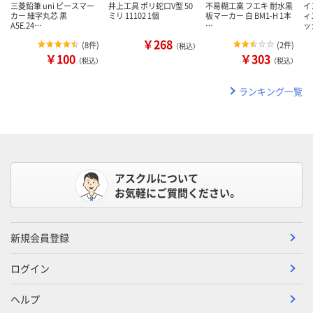
三菱鉛筆 uni ピースマー
井上工具 ポリ蛇口V型 50
不易糊工業 フエキ 耐水黒
イ
カー 細字丸芯 黒
ミリ 11102 1個
板マーカー 白 BM1-H 1本
ィ
A5E.24…
…
ッ
￥268
(
8件
)
(
2件
)
（税込）
￥100
￥303
（税込）
（税込）
ランキング一覧
アスクルについて
お気軽にご質問ください。
新規会員登録
ログイン
ヘルプ