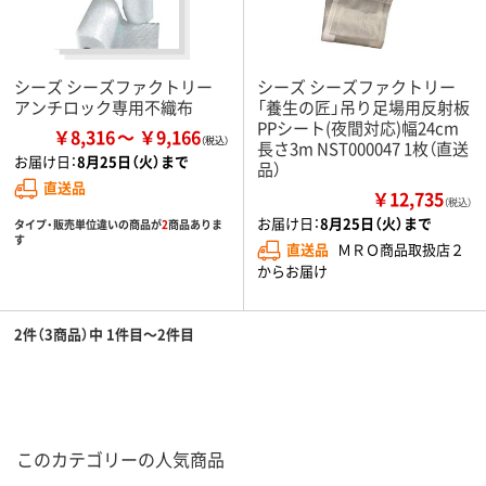
シーズ シーズファクトリー
シーズ シーズファクトリー
アンチロック専用不織布
「養生の匠」吊り足場用反射板
PPシート(夜間対応)幅24cm
￥8,316
￥9,166
長さ3m NST000047 1枚（直送
お届け日：
8月25日（火）まで
品）
直送品
￥12,735
（税込）
お届け日：
8月25日（火）まで
タイプ・販売単位違いの商品が
2
商品ありま
す
直送品
ＭＲＯ商品取扱店２
からお届け
2件（3商品）中 1件目～2件目
このカテゴリーの人気商品