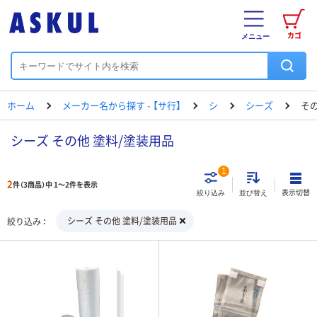
カゴ
メニュー
ホーム
メーカー名から探す - 【サ行】
シ
シーズ
その
シーズ その他 塗料/塗装用品
1
2
件（3商品）中 1～2件を表示
表示切替
絞り込み
並び替え
シーズ その他 塗料/塗装用品
絞り込み