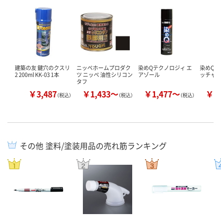
建築の友 鍵穴のクスリ
ニッペホームプロダク
染めQテクノロジィ エ
染めQテ
2 200ml KK-03 1本
ツ ニッぺ 油性シリコン
アゾール
ッチャ
タフ
￥3,487
￥1,433～
￥1,477～
￥3
（税込）
（税込）
（税込）
その他 塗料/塗装用品の売れ筋ランキング