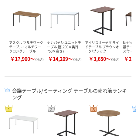
アスクル マルチワーク
ナカバヤシ ユニットテ
アイリスオーヤマ サイ
Netfor
テーブル・マルチワー
ーブル 幅1200×奥行
ドテーブル ブラウンオ
議テーブ
クロングテーブル
750×高さ7…
ーク/ブラック
ス付…
￥17,900～
￥14,209～
￥3,650～
￥29
（税込）
（税込）
（税込）
会議テーブル/ミーティング テーブルの売れ筋ランキ
ング