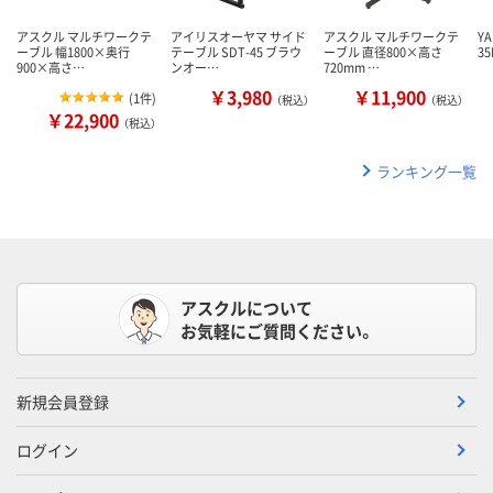
アスクル マルチワークテ
アイリスオーヤマ サイド
アスクル マルチワークテ
Y
ーブル 幅1800×奥行
テーブル SDT-45 ブラウ
ーブル 直径800×高さ
35
900×高さ…
ンオー…
720mm …
￥3,980
￥11,900
(
1件
)
（税込）
（税込）
￥22,900
（税込）
ランキング一覧
アスクルについて
お気軽にご質問ください。
新規会員登録
ログイン