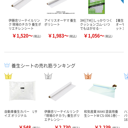
伊藤忠リーテイルリン
アイリスオーヤマ 養生
3M[[TM]]しっかりつく
【養生シ
ク 現場のチカラ 養生ポ
ポリシート
クッションゴム・いつ
オーヤマ
リエチレンシート
でもはがせる…
ット 30
￥1,520～
￥1,983～
￥1,056～
￥
（税込）
（税込）
（税込）
養生シートの売れ筋ランキング
自動車養生カバー Lサ
伊藤忠リーテイルリンク
和気産業 WAKI 塗装用養
ハ
イズ オリジナル
「現場のチカラ」 養生ポリ
生シートW CS-006 1巻(…
パ
エチレンシ…
1
￥548
￥2,730
￥2,239
（税込）
（税込）
（税込）