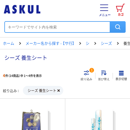
カゴ
メニュー
ホーム
メーカー名から探す - 【サ行】
シ
シーズ
養
シーズ 養生シート
1
4
件（14商品）中 1～4件を表示
表示切替
絞り込み
並び替え
シーズ 養生シート
絞り込み