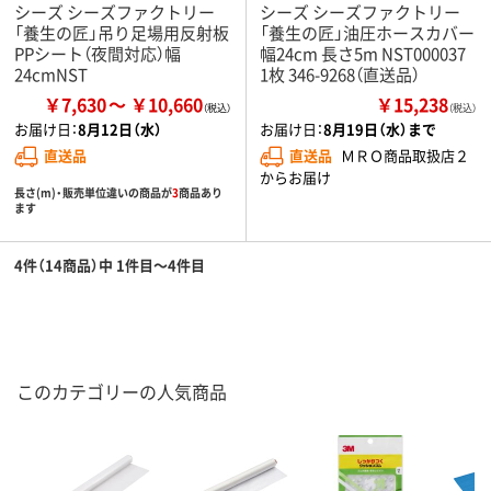
シーズ シーズファクトリー
シーズ シーズファクトリー
「養生の匠」吊り足場用反射板
「養生の匠」油圧ホースカバー
PPシート（夜間対応）幅
幅24cm 長さ5m NST000037
24cmNST
1枚 346-9268（直送品）
￥7,630
￥10,660
￥15,238
（税込）
お届け日：
8月12日（水）
お届け日：
8月19日（水）まで
直送品
直送品
ＭＲＯ商品取扱店２
からお届け
長さ(m)・販売単位違いの商品が
3
商品あり
ます
4件（14商品）中 1件目～4件目
このカテゴリーの人気商品