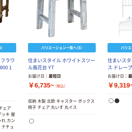
）
バリエーション一覧へ（5）
バリエ
 フラワ
住まいスタイル ホワイトスツー
住まいスタ
00 1
ル風花台 YT
ス ドレープ
お届け日
最短日
お届け日
￥6,735~
￥9,319
（税込）
収納 木製 北欧 キャスター ボックス
椅子 チェア 丸いす 丸イス
 チェア
デッキ 屋
ゃれ カン
 ナチュ