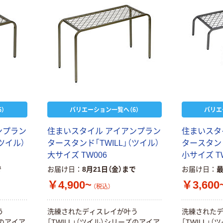
）
バリエーション一覧へ（6）
バリエ
ンプラン
住まいスタイル アイアンプラン
住まいスタ
ツイル）
タースタンド「TWILL」（ツイル）
タースタンド
本気プライス
オリジナル
大サイズ TW006
小サイズ T
トイレットペー
アスクル 「現場
パー ダブル60
のチカラ」 養生
で
お届け日
8月21日（金）まで
お届け日
ｍ 再生紙
テープ
￥4,900~
￥3,600
（税込）
100% 6ロール
￥460~
￥358~
（税込）
（税込）
リサイクル100
芯あり FSC認
う
洗練されたディスレイが叶う
洗練された
証
オリジナル
オリジナル
ズのアイア
「TWILL」（ツイル）シリーズのアイア
「TWILL」