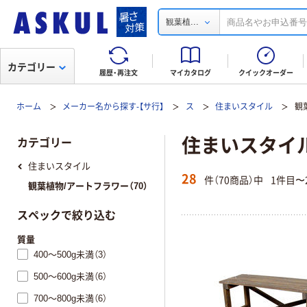
...
観葉植
カテゴリー
履歴・再注文
マイカタログ
クイックオーダー
ホーム
メーカー名から探す-【サ行】
ス
住まいスタイル
観
住まいスタイル
カテゴリー
住まいスタイル
28
件（70商品）中
1件目〜
観葉植物/アートフラワー（70）
スペックで絞り込む
質量
400～500g未満（3）
500～600g未満（6）
700～800g未満（6）