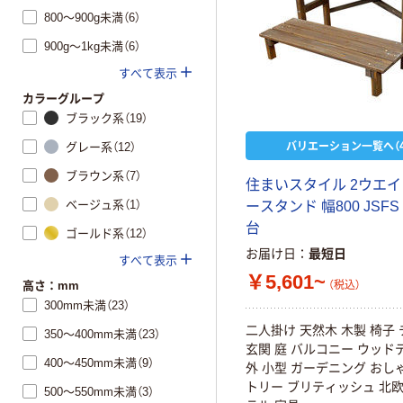
800～900g未満（6）
900g～1kg未満（6）
すべて表示
カラーグループ
ブラック系（19）
バリエーション一覧へ（4
グレー系（12）
ブラウン系（7）
住まいスタイル 2ウエイ
ベージュ系（1）
ースタンド 幅800 JSFS 8
台
ゴールド系（12）
お届け日
最短日
すべて表示
￥5,601~
高さ：mm
（税込）
300mm未満（23）
二人掛け 天然木 木製 椅子
350～400mm未満（23）
玄関 庭 バルコニー ウッド
400～450mm未満（9）
外 小型 ガーデニング おし
トリー ブリティッシュ 北欧
500～550mm未満（3）