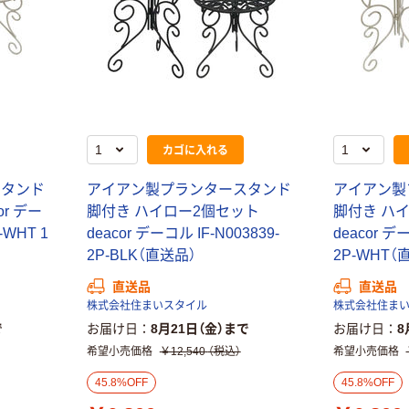
アスクル はたら
ペーパータオル
く ふせん 付箋
中判 再生紙
75×25mm
100％ 200枚
￥377~
（税込）
FSC認証 シング
￥149~
（税込）
ル 大王製紙共同
企画 オリジナル
カゴに入れる
スタンド
アイアン製プランタースタンド
アイアン製
r デー
脚付き ハイロー2個セット
脚付き ハ
-WHT 1
deacor デーコル IF-N003839-
deacor デー
2P-BLK（直送品）
2P-WHT（
直送品
直送品
株式会社住まいスタイル
株式会社住ま
で
お届け日
8月21日（金）まで
お届け日
8
希望小売価格
￥12,540
（税込）
希望小売価格
45.8%OFF
45.8%OFF