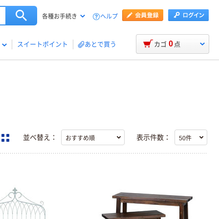
ヘルプ
各種お手続き
0
スイートポイント
あとで買う
カゴ
点
並べ替え：
表示件数：