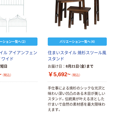
ーション一覧へ（2）
バリエーション一覧へ（4）
イル アイアンフェン
住まいスタイル 焼杉スツール風
 ワイド
スタンド
最短日
お届け日
8月21日（金）まで
~
￥5,692~
（税込）
（税込）
手仕事による焼杉のシックな光沢と
味わい深い凹凸のある木目が美しい
スタンド。伝統美が叶える凛とした
佇まいで自然の素材感を最大限味わ
えます。