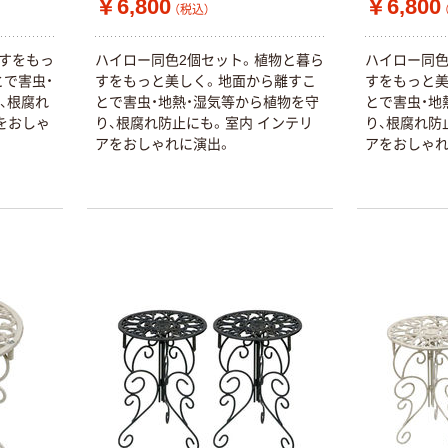
￥6,800
￥6,800
（税込）
らすをもっ
ハイロー同色2個セット。植物と暮ら
ハイロー同色
で害虫・
すをもっと美しく。地面から離すこ
すをもっと美
、根腐れ
とで害虫・地熱・湿気等から植物を守
とで害虫・地
をおしゃ
り、根腐れ防止にも。室内 インテリ
り、根腐れ防
アをおしゃれに演出。
アをおしゃれ