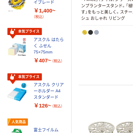
イブレード
乾電池 単3
ンプランタースタンド。「
￥1,400~
形 アルカリ乾
す」をもっと美しく。スチー
（税込）
電池 北欧パッ
シュ おしゃれ リビング
ケージ アスク
￥140~
（税込）
ルオリジナル
本気プライス
アスクル はたら
本気プライス
く ふせん
ティッシュペー
75×75mm
パー ボックス
￥407~
（税込）
150組 5箱入 ア
スクル スマート
￥328~
（税込）
コンパクト ビ
本気プライス
ビッド PEFC認
アスクル クリア
証
オリジナル
ーホルダー A4
コピー用紙 マ
スタンダード
ルチペーパー
￥126~
（税込）
スーパーエコノ
ミー+
￥149~
（税込）
人気商品
富士フイルム
本気プライス