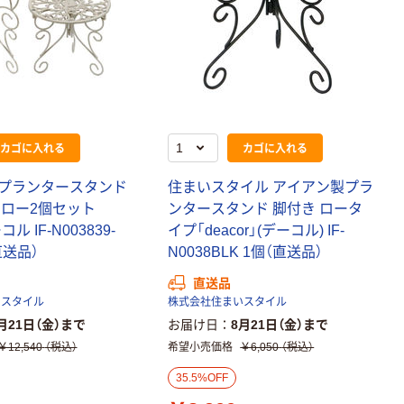
トファイル エコ
ノミータイプ
A4タテ(コクヨ
￥115~
（税込）
製造）
カゴに入れる
カゴに入れる
プランタースタンド
住まいスタイル アイアン製プラ
イロー2個セット
ンタースタンド 脚付き ロータ
コル IF-N003839-
イプ「deacor」(デーコル) IF-
直送品）
N0038BLK 1個（直送品）
直送品
いスタイル
株式会社住まいスタイル
月21日（金）まで
お届け日
8月21日（金）まで
￥12,540
（税込）
希望小売価格
￥6,050
（税込）
35.5%OFF