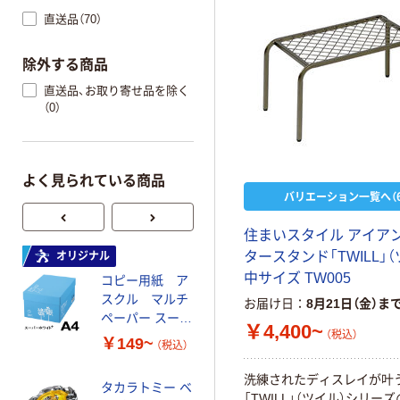
直送品（70）
除外する商品
直送品、お取り寄せ品を除く
（0）
よく見られている商品
バリエーション一覧へ（6
住まいスタイル アイア
タースタンド「TWILL」（
オリジナル
オリジナル
中サイズ TW005
コピー用紙 ア
ゴミ袋 エコノミ
スクル マルチ
ータイプ 乳白半
お届け日
8月21日（金）ま
ペーパー スーパ
透明 高密度タイ
￥4,400~
（税込）
ーホワイト+
プ 詰替用 バイ
￥149~
￥616~
（税込）
（税込）
オマス素材10％
配合
洗練されたディスレイが叶
タカラトミー ベ
オリジナル
「TWILL」（ツイル）シリー