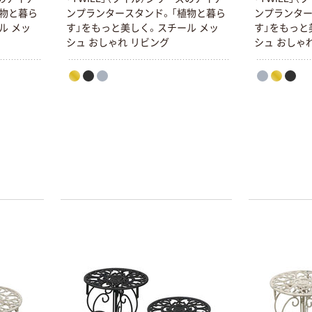
乾電池 単4
アスクル プラス
植物と暮ら
ンプランタースタンド。「植物と暮ら
ンプランター
形 アルカリ乾
チックグローブ
ル メッ
す」をもっと美しく。スチール メッ
す」をもっと
電池 北欧パッ
粉なし（パウダ
シュ おしゃれ リビング
シュ おしゃ
ケージ アスク
ーフリー）
￥140~
￥398~
（税込）
（税込）
ルオリジナル
富士フイルム
オリジナル
instax mini13
アスクルオリジ
INS MINI 13
ナル ラミネー
￥12,100~
トフィルム A4
（税込）
サイズ
￥458~
（税込）
100μ（ミクロン）
オリジナル
本気プライス
サントリー 伊右
アスクル はたら
衛門 「お茶、どう
く ふせん
ぞ。」 緑茶
50×15mm
￥528~
（税込）
￥386~
（税込）
本気プライス
本気プライス