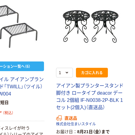
ーション一覧へ（6）
カゴに入れる
イル アイアンプラン
アイアン製プランタースタンド
「TWILL」（ツイル）
本気プライス
本気プライス
脚付き ロータイプ deacor デー
W004
大塚製薬工場
キングジム テプ
コル 2個組 IF-N0038-2P-BLK 1
経口補水液 オー
ラ TEPRA
最短日
エスワン（OS-1）
PRO【純正】テー
セット(2個入)（直送品）
~
（税込）
プ 白ラベル
￥159~
￥914~
（税込）
（税込）
直送品
12mm幅 （黒文
株式会社住まいスタイル
字）
ディスレイが叶う
富士フイルム チ
お届け日
8月21日（金）まで
本気プライス
（ツイル）シリーズのアイア