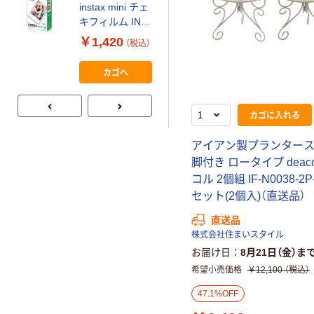
instax mini チェ
【ガムテープ】ア
キフィルム INS
スクル 現場のチ
MINI JP1 1パッ
￥1,420
（税込）
カラ 厚さ
ク（10枚入り）
0.22mm 布テー
￥145~
（税込）
カゴへ
プ
カゴに入れる
アイアン製プランター
脚付き ロータイプ deaco
コル 2個組 IF-N0038-2P
セット(2個入)（直送品）
直送品
株式会社住まいスタイル
お届け日
8月21日（金）ま
希望小売価格
￥12,100
（税込）
47.1%OFF