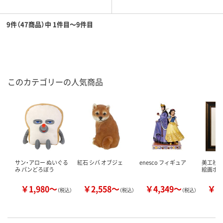
9件（47商品）中 1件目～9件目
このカテゴリーの人気商品
サン・アロー ぬいぐる
紅石 シバ オブジェ
enesco フィギュア
美工社 
み パンどろぼう
絵画ポス
￥1,980～
￥2,558～
￥4,349～
￥8
（税込）
（税込）
（税込）