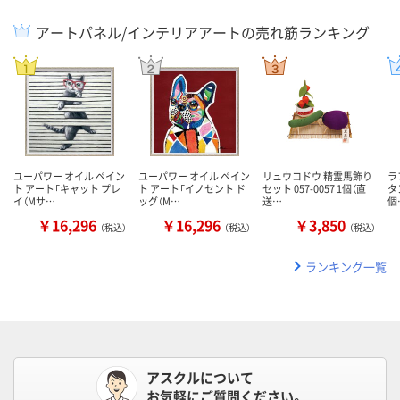
アートパネル/インテリアアートの売れ筋ランキング
ユーパワー オイル ペイン
ユーパワー オイル ペイン
リュウコドウ 精霊馬飾り
ラ
ト アート「キャット プレ
ト アート「イノセント ド
セット 057-0057 1個（直
タン
イ（Mサ…
ッグ（M…
送…
個
￥16,296
￥16,296
￥3,850
（税込）
（税込）
（税込）
ランキング一覧
アスクルについて
お気軽にご質問ください。