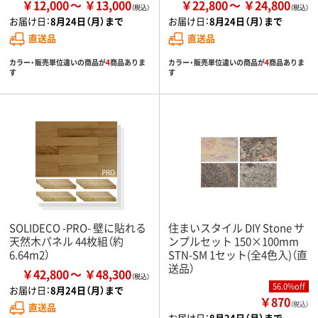
￥12,000
￥13,000
￥22,800
￥24,800
お届け日：
8月24日（月）まで
お届け日：
8月24日（月）まで
直送品
直送品
カラー・販売単位違いの商品が
4
商品ありま
カラー・販売単位違いの商品が
4
商品ありま
す
す
SOLIDECO -PRO- 壁に貼れる
住まいスタイル DIY Stone サ
天然木パネル 44枚組（約
ンプルセット 150×100mm
6.64m2）
STN-SM 1セット(全4色入)（直
送品）
￥42,800
￥48,300
56.0%off
お届け日：
8月24日（月）まで
￥870
（税込）
直送品
お届け日：
8月24日（月）まで