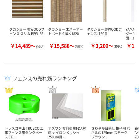
タカショー 美WOODフ
タカショー エバーアー
タカショー 美WOODフ
YAMAZ
ェンス スリム BEW-FS
トボード 910×1820
ェンス柱60角
ダーフェ
面、コン
￥14,489～
￥15,588～
￥3,209～
￥13
（税込）
（税込）
（税込）
フェンスの売れ筋ランキング
トラスコ中山 TRUSCO 工
アズワン 食品衛生FDA対
さわやか目隠し 格子用 パ
泰
事フェンス用タンクベー
応 ナイロンメッシュ
ネル巾125mm スモーク
ン
ス CF…
250μm目…
ブラウン…
20