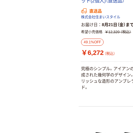
ット(2個入)（直送品）
直送品
株式会社住まいスタイル
お届け日
8月21日（金）ま
希望小売価格
￥12,320
（税込）
49.1%OFF
￥6,272
（税込）
究極のシンプル。アイアン
成された幾何学のデザイン
リッシュな造形のアンブレ
ド。