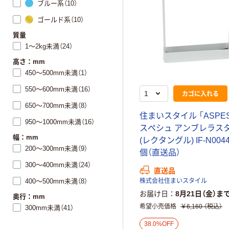
ブルー系（10）
ゴールド系（10）
質量
1～2kg未満（24）
高さ：mm
450～500mm未満（1）
550～600mm未満（16）
カゴに入れる
650～700mm未満（8）
住まいスタイル 「ASPES
950～1000mm未満（16）
スペシュ アンブレラス
幅：mm
(レクタングル) IF-N004
200～300mm未満（9）
個（直送品）
300～400mm未満（24）
直送品
400～500mm未満（8）
株式会社住まいスタイル
お届け日
8月21日（金）ま
奥行：mm
希望小売価格
￥6,160
（税込）
300mm未満（41）
38.0%OFF