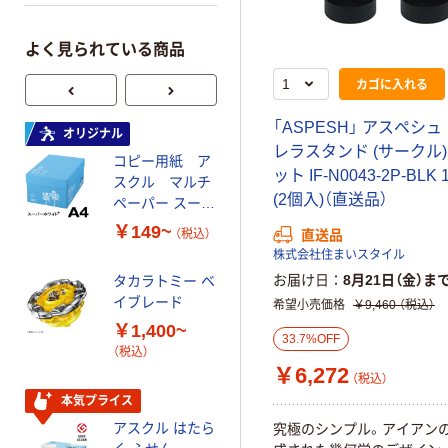
よく見られている商品
カゴに入れる
「ASPESH」 アスペシュ
オリジナル
オリジナル
レラスタンド (サークル)
コピー用紙 ア
ゴミ袋 エコノミ
ット IF-N0043-2P-BL
スクル マルチ
ータイプ 乳白半
(2個入)（直送品）
ペーパー スーパ
透明 高密度タイ
ーホワイト+
プ 詰替用 バイ
￥149~
￥616~
（税込）
（税込）
直送品
オマス素材10％
株式会社住まいスタイル
配合
お届け日
8月21日（金）ま
タカラトミー ベ
オリジナル
イブレード
希望小売価格
￥9,460
（税込）
乾電池 単3
￥1,400~
形 アルカリ乾
33.7%OFF
（税込）
電池 北欧パッ
￥6,272
ケージ アスク
（税込）
￥140~
（税込）
ルオリジナル
本気プライス
アスクル はたら
究極のシンプル。アイアン
本気プライス