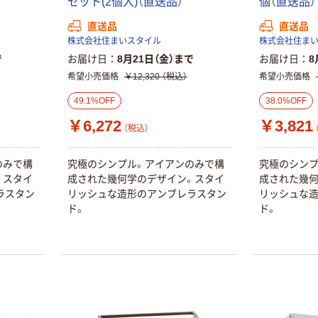
セット(2個入)（直送品）
個（直送品）
直送品
直送品
株式会社住まいスタイル
株式会社住ま
で
お届け日
8月21日（金）まで
お届け日
8
希望小売価格
￥12,320
（税込）
希望小売価格
49.1%OFF
38.0%OFF
￥6,272
￥3,821
（税込）
のみで構
究極のシンプル。アイアンのみで構
究極のシンプ
。スタイ
成された幾何学のデザイン。スタイ
成された幾何
ラスタン
リッシュな造形のアンブレラスタン
リッシュな
ド。
ド。