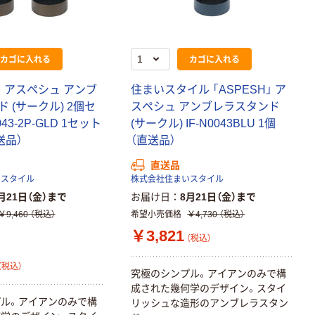
カゴに入れる
カゴに入れる
H」 アスペシュ アンブ
住まいスタイル 「ASPESH」 ア
本気プライス
本気プライス
 (サークル) 2個セ
スペシュ アンブレラスタンド
アスクル はたら
キングジム テプ
043-2P-GLD 1セット
(サークル) IF-N0043BLU 1個
く ふせん 付箋
ラ TEPRA
送品）
（直送品）
75×25mm
PRO【純正】テー
プ 白ラベル
￥377~
￥914~
（税込）
（税込）
直送品
12mm幅 （黒文
いスタイル
株式会社住まいスタイル
字）
月21日（金）まで
お届け日
8月21日（金）まで
富士フイルム チ
本気プライス
ェキ専用フィル
￥9,460
（税込）
希望小売価格
￥4,730
（税込）
ニチバン セロテ
ム INSTAX MINI
￥3,821
ープ 大巻
（税込）
WW2
￥1,580~
￥124~
（税込）
（税込）
（税込）
究極のシンプル。アイアンのみで構
成された幾何学のデザイン。スタイ
本気プライス
本気プライス
ル。アイアンのみで構
リッシュな造形のアンブレラスタン
アスクル セロハ