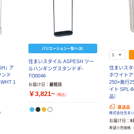
バリエーション一覧へ（8）
住まいスタイル ASPESH ツー
H」 ア
住まいスタ
ルハンギングスタンド IF-
タンド
ホワイトア
TO0046
4WHT 1
250×奥行2
お届け日
最短日
イト SPL-
￥3,821~
（税込）
品）
直送品
で
株式会社住ま
お届け日
8
希望小売価格