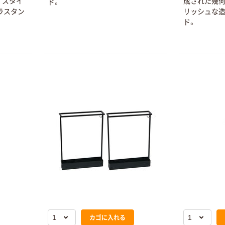
。スタイ
成された幾何
ド。
乾電池 単4
アスクル プラス
ラスタン
リッシュな
形 アルカリ乾
チックグローブ
ド。
電池 北欧パッ
粉なし（パウダ
ケージ アスク
ーフリー）
￥140~
￥398~
（税込）
（税込）
ルオリジナル
富士フイルム
オリジナル
instax mini13
アスクルオリジ
INS MINI 13
ナル ラミネー
￥12,100~
トフィルム A4
（税込）
サイズ
￥458~
（税込）
100μ（ミクロン）
本気プライス
本気プライス
大塚製薬工場
ペーパータオル
経口補水液 オー
中判 再生紙
エスワン（OS-1）
100％ 200枚
￥159~
（税込）
FSC認証 シング
￥149~
（税込）
ル 大王製紙共同
企画 オリジナル
カゴに入れる