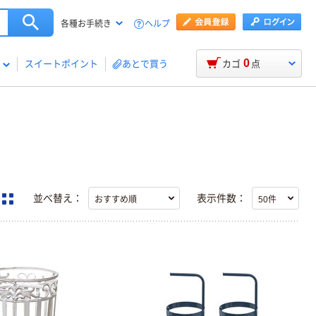
ヘルプ
各種お手続き
0
スイートポイント
あとで買う
カゴ
点
並べ替え：
表示件数：