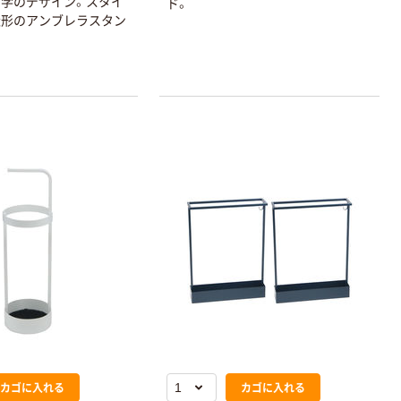
トイレットペー
学のデザイン。スタイ
ド。
ンテープ
パー シングル
造形のアンブレラスタン
120ｍ 再生紙
￥216~
（税込）
100% 6ロール
￥470~
（税込）
リサイクル100
本気プライス
芯あり FSC認
証
アスクル トイ
レのおそうじシ
ート 大王製紙
共同企画 トイ
￥330~
（税込）
レクリーナー
トイレシート
オリジナル
本気プライス
アスクル フラッ
トファイル エコ
ノミータイプ
A4タテ(コクヨ
￥115~
（税込）
製造）
カゴに入れる
カゴに入れる