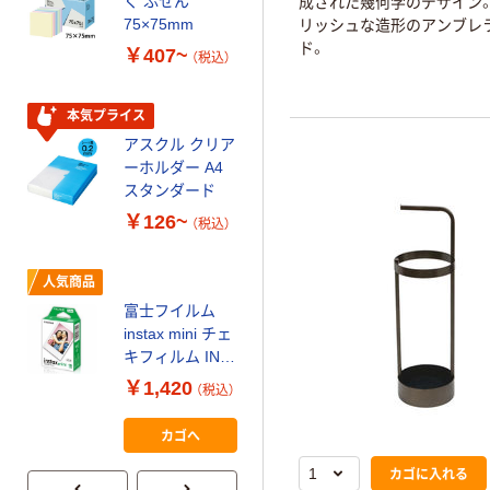
く ふせん
成された幾何学のデザイン
ティッシュペー
75×75mm
リッシュな造形のアンブレ
パー ボックス
ド。
￥407~
（税込）
150組 5箱入 ア
スクル スマート
￥328~
（税込）
コンパクト ビ
本気プライス
ビッド PEFC認
アスクル クリア
証
オリジナル
ーホルダー A4
コピー用紙 マ
スタンダード
ルチペーパー
￥126~
（税込）
スーパーエコノ
ミー+
￥149~
（税込）
人気商品
富士フイルム
本気プライス
instax mini チェ
【ガムテープ】ア
キフィルム INS
スクル 現場のチ
MINI JP1 1パッ
￥1,420
（税込）
カラ 厚さ
ク（10枚入り）
0.22mm 布テー
￥145~
（税込）
カゴへ
プ
カゴに入れる