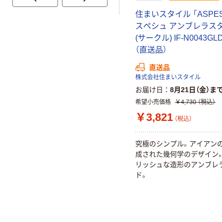
住まいスタイル 「ASPES
スペシュ アンブレラス
(サークル) IF-N0043GL
（直送品）
直送品
株式会社住まいスタイル
お届け日
8月21日（金）ま
希望小売価格
￥4,730
（税込）
￥3,821
（税込）
究極のシンプル。アイアン
成された幾何学のデザイン
リッシュな造形のアンブレ
ド。