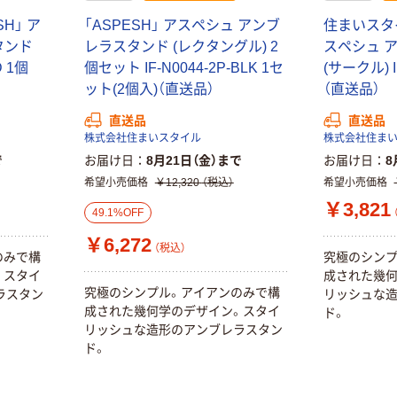
H」 ア
「ASPESH」 アスペシュ アンブ
住まいスタイ
タンド
レラスタンド (レクタングル) 2
スペシュ 
D 1個
個セット IF-N0044-2P-BLK 1セ
(サークル) I
ット(2個入)（直送品）
（直送品）
直送品
直送品
株式会社住まいスタイル
株式会社住ま
で
お届け日
8月21日（金）まで
お届け日
8
希望小売価格
￥12,320
（税込）
希望小売価格
￥3,821
49.1%OFF
￥6,272
（税込）
のみで構
究極のシンプ
。スタイ
成された幾何
究極のシンプル。アイアンのみで構
ラスタン
リッシュな
成された幾何学のデザイン。スタイ
ド。
リッシュな造形のアンブレラスタン
ド。