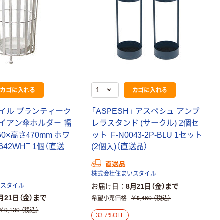
カゴに入れる
カゴに入れる
イル ブランティーク
「ASPESH」 アスペシュ アンブ
イアン傘ホルダー 幅
レラスタンド (サークル) 2個セ
50×高さ470mm ホワ
ット IF-N0043-2P-BLU 1セット
6642WHT 1個（直送
(2個入)（直送品）
直送品
株式会社住まいスタイル
いスタイル
お届け日
8月21日（金）まで
月21日（金）まで
希望小売価格
￥9,460
（税込）
￥9,130
（税込）
33.7%OFF