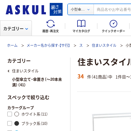
...
小型傘
カテゴリー
履歴・再注文
マイカタログ
クイックオーダー
ホーム
メーカー名から探す-【サ行】
ス
住まいスタイル
小
住まいスタイル
カテゴリー
住まいスタイル
34
件（41商品）中
1件目〜
小型傘立て・傘置き（～20本未
満）（41）
スペックで絞り込む
カラーグループ
ホワイト系（11）
ブラック系（10）