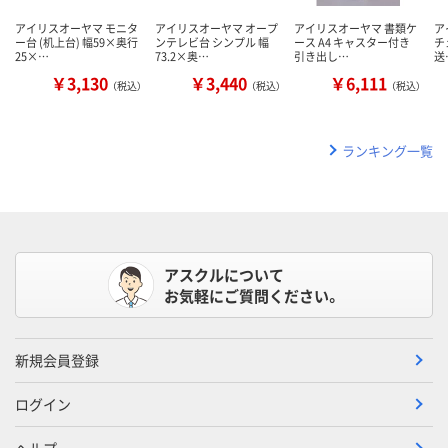
アイリスオーヤマ モニタ
アイリスオーヤマ オープ
アイリスオーヤマ 書類ケ
ア
ー台 (机上台) 幅59×奥行
ンテレビ台 シンプル 幅
ース A4 キャスター付き
チ
25×…
73.2×奥…
引き出し…
送
￥3,130
￥3,440
￥6,111
（税込）
（税込）
（税込）
ランキング一覧
アスクルについて
お気軽にご質問ください。
新規会員登録
ログイン
ヘルプ