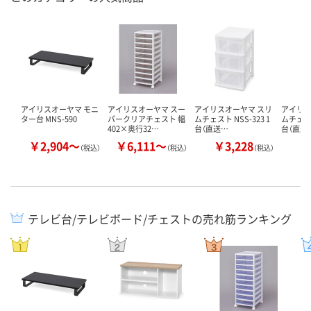
アイリスオーヤマ モニ
アイリスオーヤマ スー
アイリスオーヤマ スリ
アイリス
ター台 MNS-590
パークリアチェスト 幅
ムチェスト NSS-323 1
ムチェスト
402×奥行32…
台（直送…
台（直送
￥2,904～
￥6,111～
￥3,228
￥
（税込）
（税込）
（税込）
テレビ台/テレビボード/チェストの売れ筋ランキング